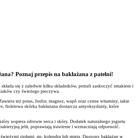
żana? Poznaj przepis na bakłażana z patelni!
składa się z zaledwie kilku składników, potrafi zaskoczyć smakiem i
niaków czy świeżego pieczywa.
awiera też potas, fosfor, magnez, wapń oraz cenne witaminy, takie
we, fioletowa skórka bakłażana dostarcza antyoksydanty, które
y wspiera zdrowie serca i skóry. Dodatek naturalnego jogurtu
akteryjną jelit, poprawiają trawienie i wzmacniają odporność.
e świeżymi ziołami, np. kolendrą lub miętą. Duszony bakłażan w