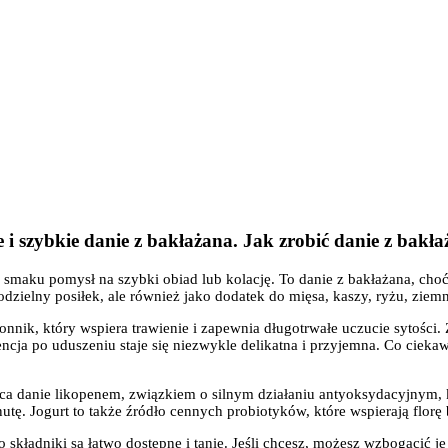
i szybkie danie z bakłażana. Jak zrobić danie z bakła
smaku pomysł na szybki obiad lub kolację. To danie z bakłażana, choć 
ielny posiłek, ale również jako dodatek do mięsa, kaszy, ryżu, ziem
nik, który wspiera trawienie i zapewnia długotrwałe uczucie sytości. Z
encja po uduszeniu staje się niezwykle delikatna i przyjemna. Co cieka
nie likopenem, związkiem o silnym działaniu antyoksydacyjnym, któr
. Jogurt to także źródło cennych probiotyków, które wspierają florę b
składniki są łatwo dostępne i tanie. Jeśli chcesz, możesz wzbogacić j