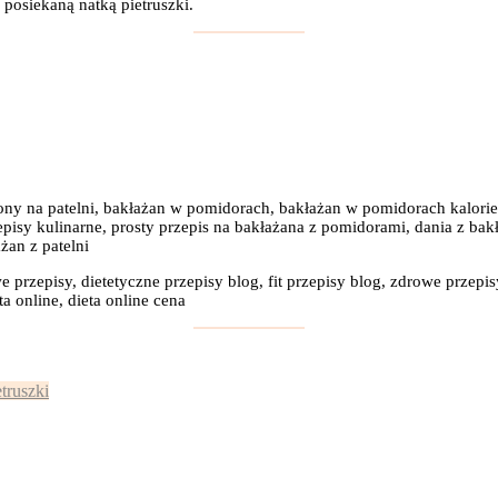
 posiekaną natką pietruszki.
ony na patelni, bakłażan w pomidorach, bakłażan w pomidorach kalorie,
episy kulinarne, prosty przepis na bakłażana z pomidorami, dania z bak
żan z patelni
e przepisy, dietetyczne przepisy blog, fit przepisy blog, zdrowe przepis
a online, dieta online cena
:
etruszki