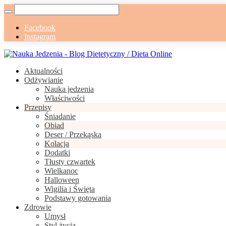
Facebook
Instagram
Aktualności
Odżywianie
Nauka jedzenia
Właściwości
Przepisy
Śniadanie
Obiad
Deser / Przekąska
Kolacja
Dodatki
Tłusty czwartek
Wielkanoc
Halloween
Wigilia i Święta
Podstawy gotowania
Zdrowie
Umysł
Styl życia