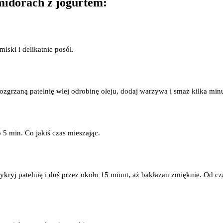
midorach z jogurtem:
iski i delikatnie posól.
ozgrzaną patelnię wlej odrobinę oleju, dodaj warzywa i smaż kilka minut
5 min. Co jakiś czas mieszając.
ykryj patelnię i duś przez około 15 minut, aż bakłażan zmięknie. Od c