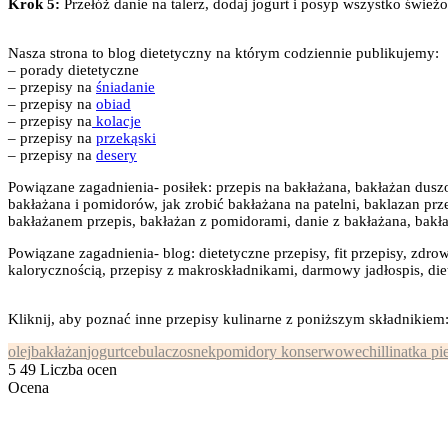
Krok 5:
Przełóż danie na talerz, dodaj jogurt i posyp wszystko świeżo
Nasza strona to blog dietetyczny na którym codziennie publikujemy:
– porady dietetyczne
– przepisy na
śniadanie
– przepisy na
obiad
– przepisy na
kolacje
– przepisy na
przekąski
– przepisy na
desery
Powiązane zagadnienia- posiłek: przepis na bakłażana, bakłażan dusz
bakłażana i pomidorów, jak zrobić bakłażana na patelni, baklazan prz
bakłażanem przepis, bakłażan z pomidorami, danie z bakłażana, bakła
Powiązane zagadnienia- blog: dietetyczne przepisy, fit przepisy, zdrow
kalorycznością, przepisy z makroskładnikami, darmowy jadłospis, diet
Kliknij, aby poznać inne przepisy kulinarne z poniższym składnikiem
olej
bakłażan
jogurt
cebula
czosnek
pomidory konserwowe
chilli
natka pi
5
49
Liczba ocen
Ocena