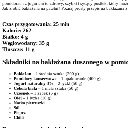
pomidorach z jogurtem to zdrowy, szybki i sycący posiłek, który mo
Jak zrobić bakłażana na patelni? Poznaj prosty przepis na bakłażana z 
Czas przygotowania
: 25 min
Kalorie:
262
Białko
: 4 g
Węglowodany:
35 g
Tłuszcze
: 11 g
Składniki na bakłażana duszonego w pomi
Bakłażan
– 1 średnia sztuka (200 g)
Pomidory konserwowe
– 1 opakowanie (400 g)
Jogurt naturalny 3%
– 2 łyżki (50 g)
Cebula biała
– 1 mała sztuka (50 g)
Czosnek
– 1 ząbek (5 g)
Olej
– 1 łyżka (10 g)
Natka pietruszki
Sól
Pieprz
Chilli