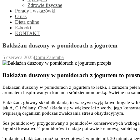
Zdrowie fizyczne
Porady i wskazówki
O nas
Dieta online
E-booki
KONTAKT
Bakłażan duszony w pomidorach z jogurtem
5 czerwca 2025
Domi Zaremba
Bakłażan duszony w pomidorach z jogurtem to proste 
Bakłażan duszony w pomidorach z jogurtem to lekki, a zarazem pełen 
aromatem inspirowanym kuchnią śródziemnomorską. Świetne na samodz
Bakłażan, główny składnik dania, to warzywo wyjątkowo bogate w błon
jak A, C i foliany. Choć składa się w większości z wody, jego konsyst
wspierają organizm podczas zwalczania stresu oksydacyjnym.
Sos pomidorowy przygotowany z pomidorów konserwowych wzbogaca da
łagodzi kwasowość pomidorów i nadaje potrawie kremową, subtelną nutę
To danie z bakłażana można przygotować w mniej niż 30 minut, a jego 