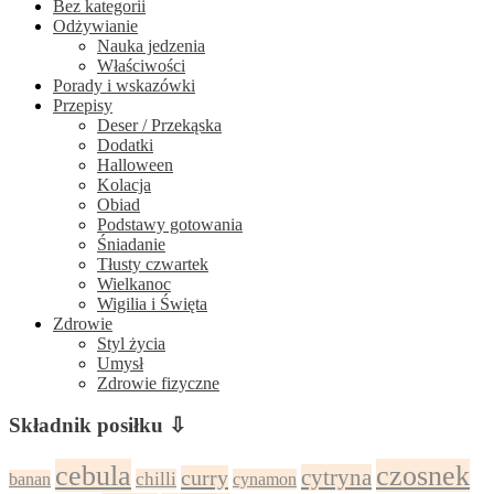
Bez kategorii
Odżywianie
Nauka jedzenia
Właściwości
Porady i wskazówki
Przepisy
Deser / Przekąska
Dodatki
Halloween
Kolacja
Obiad
Podstawy gotowania
Śniadanie
Tłusty czwartek
Wielkanoc
Wigilia i Święta
Zdrowie
Styl życia
Umysł
Zdrowie fizyczne
Składnik posiłku ⇩
cebula
czosnek
cytryna
curry
chilli
cynamon
banan