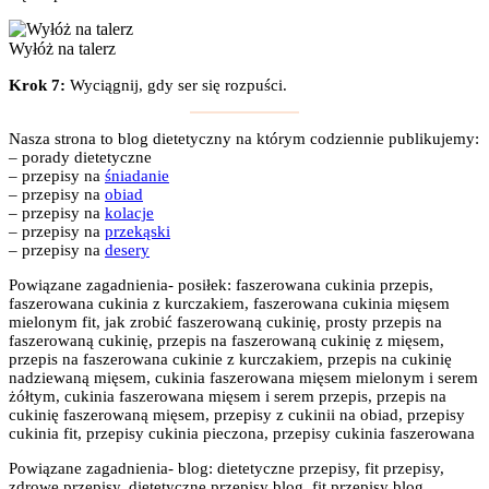
Wyłóż na talerz
Krok 7:
Wyciągnij, gdy ser się rozpuści.
Nasza strona to blog dietetyczny na którym codziennie publikujemy:
– porady dietetyczne
– przepisy na
śniadanie
– przepisy na
obiad
– przepisy na
kolacje
– przepisy na
przekąski
– przepisy na
desery
Powiązane zagadnienia- posiłek: faszerowana cukinia przepis,
faszerowana cukinia z kurczakiem, faszerowana cukinia mięsem
mielonym fit, jak zrobić faszerowaną cukinię, prosty przepis na
faszerowaną cukinię, przepis na faszerowaną cukinię z mięsem,
przepis na faszerowana cukinie z kurczakiem, przepis na cukinię
nadziewaną mięsem, cukinia faszerowana mięsem mielonym i serem
żółtym, cukinia faszerowana mięsem i serem przepis, przepis na
cukinię faszerowaną mięsem, przepisy z cukinii na obiad, przepisy
cukinia fit, przepisy cukinia pieczona, przepisy cukinia faszerowana
Powiązane zagadnienia- blog: dietetyczne przepisy, fit przepisy,
zdrowe przepisy, dietetyczne przepisy blog, fit przepisy blog,