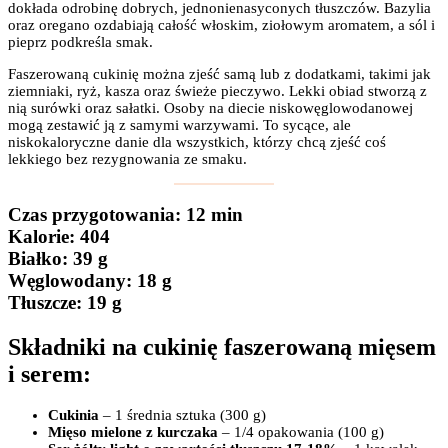
dokłada odrobinę dobrych, jednonienasyconych tłuszczów. Bazylia
oraz oregano ozdabiają całość włoskim, ziołowym aromatem, a sól i
pieprz podkreśla smak.
Faszerowaną cukinię można zjeść samą lub z dodatkami, takimi jak
ziemniaki, ryż, kasza oraz świeże pieczywo. Lekki obiad stworzą z
nią surówki oraz sałatki. Osoby na diecie niskowęglowodanowej
mogą zestawić ją z samymi warzywami. To sycące, ale
niskokaloryczne danie dla wszystkich, którzy chcą zjeść coś
lekkiego bez rezygnowania ze smaku.
Czas przygotowania
: 12 min
Kalorie:
404
Białko
: 39 g
Węglowodany:
18 g
Tłuszcze
: 19 g
Składniki na cukinię faszerowaną mięsem
i serem:
Cukinia
– 1 średnia sztuka (300 g)
Mięso mielone z kurczaka
– 1/4 opakowania (100 g)