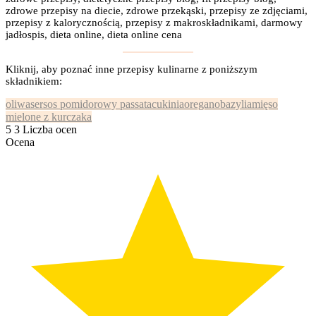
zdrowe przepisy na diecie, zdrowe przekąski, przepisy ze zdjęciami,
przepisy z kalorycznością, przepisy z makroskładnikami, darmowy
jadłospis, dieta online, dieta online cena
Kliknij, aby poznać inne przepisy kulinarne z poniższym
składnikiem:
oliwa
ser
sos pomidorowy passata
cukinia
oregano
bazylia
mięso
mielone z kurczaka
5
3
Liczba ocen
Ocena