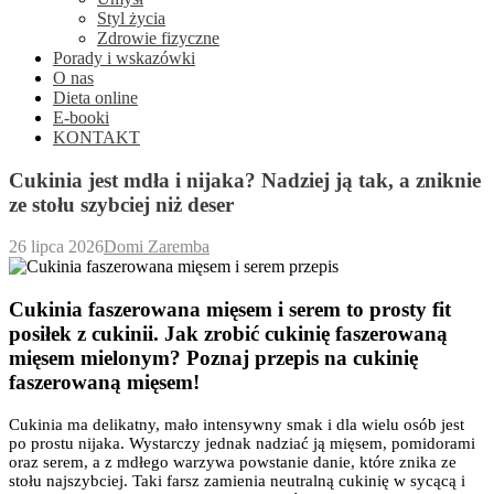
Styl życia
Zdrowie fizyczne
Porady i wskazówki
O nas
Dieta online
E-booki
KONTAKT
Cukinia jest mdła i nijaka? Nadziej ją tak, a zniknie
ze stołu szybciej niż deser
26 lipca 2026
Domi Zaremba
Cukinia faszerowana mięsem i serem to prosty fit
posiłek z cukinii. Jak zrobić cukinię faszerowaną
mięsem mielonym? Poznaj przepis na cukinię
faszerowaną mięsem!
Cukinia ma delikatny, mało intensywny smak i dla wielu osób jest
po prostu nijaka. Wystarczy jednak nadziać ją mięsem, pomidorami
oraz serem, a z mdłego warzywa powstanie danie, które znika ze
stołu najszybciej. Taki farsz zamienia neutralną cukinię w sycącą i