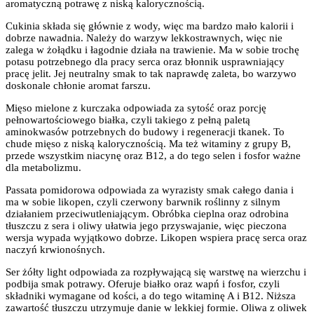
aromatyczną potrawę z niską kalorycznością.
Cukinia składa się głównie z wody, więc ma bardzo mało kalorii i
dobrze nawadnia. Należy do warzyw lekkostrawnych, więc nie
zalega w żołądku i łagodnie działa na trawienie. Ma w sobie trochę
potasu potrzebnego dla pracy serca oraz błonnik usprawniający
pracę jelit. Jej neutralny smak to tak naprawdę zaleta, bo warzywo
doskonale chłonie aromat farszu.
Mięso mielone z kurczaka odpowiada za sytość oraz porcję
pełnowartościowego białka, czyli takiego z pełną paletą
aminokwasów potrzebnych do budowy i regeneracji tkanek. To
chude mięso z niską kalorycznością. Ma też witaminy z grupy B,
przede wszystkim niacynę oraz B12, a do tego selen i fosfor ważne
dla metabolizmu.
Passata pomidorowa odpowiada za wyrazisty smak całego dania i
ma w sobie likopen, czyli czerwony barwnik roślinny z silnym
działaniem przeciwutleniającym. Obróbka cieplna oraz odrobina
tłuszczu z sera i oliwy ułatwia jego przyswajanie, więc pieczona
wersja wypada wyjątkowo dobrze. Likopen wspiera pracę serca oraz
naczyń krwionośnych.
Ser żółty light odpowiada za rozpływającą się warstwę na wierzchu i
podbija smak potrawy. Oferuje białko oraz wapń i fosfor, czyli
składniki wymagane od kości, a do tego witaminę A i B12. Niższa
zawartość tłuszczu utrzymuje danie w lekkiej formie. Oliwa z oliwek