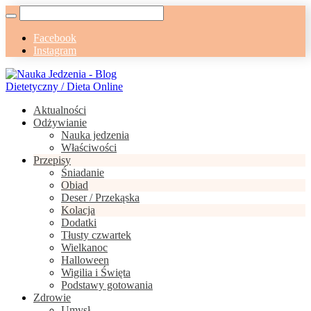
Facebook
Instagram
Aktualności
Odżywianie
Nauka jedzenia
Właściwości
Przepisy
Śniadanie
Obiad
Deser / Przekąska
Kolacja
Dodatki
Tłusty czwartek
Wielkanoc
Halloween
Wigilia i Święta
Podstawy gotowania
Zdrowie
Umysł