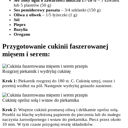
Ser żółty light o zawartości tłuszczu 17-18%
– 1 kawałek
lub 5 plastrów (50 g)
Sos pomidorowy passata
– 3/4 szklanki (150 g)
Oliwa z oliwek
– 1/5 łyżeczki (1 g)
Sól
Pieprz
Bazylia
Oregano
Przygotowanie cukinii faszerowanej
mięsem i serem:
Rozgrzej piekarnik i wydryluj cukinię
Krok 1:
Piekarnik rozgrzej do 180 st. C. Cukinię umyj, osusz i
przetnij wzdłuż na pół. Następnie wydryluj gniazdo nasienne.
Cukinię oprósz solą i wstaw do piekarnika
Krok 2:
Wnętrze cukinii posmaruj oliwą i delikatnie oprósz solą.
Przełóż na blachę wyłożoną papierem do pieczenia lub do małego
naczynia żaroodpornego i wstaw do piekarnika. Piecz przez około
10 min. W tym czasie przygotuj resztę składników.