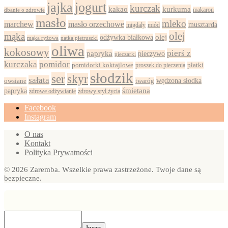
jajka
jogurt
kurczak
kurkuma
kakao
dbanie o zdrowie
makaron
masło
mleko
marchew
masło orzechowe
musztarda
migdały
miód
olej
mąka
olej
odżywka białkowa
mąka ryżowa
natka pietruszki
oliwa
kokosowy
pierś z
papryka
pieczywo
pieczarki
kurczaka
pomidor
pomidorki koktajlowe
proszek do pieczenia
płatki
słodzik
ser
skyr
sałata
wędzona słodka
owsiane
twaróg
papryka
śmietana
zdrowy styl życia
zdrowe odżywianie
Facebook
Instagram
O nas
Kontakt
Polityka Prywatności
© 2026 Zaremba. Wszelkie prawa zastrzeżone. Twoje dane są
bezpieczne.
Insert