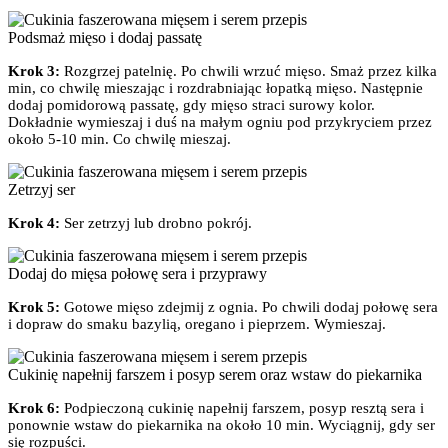
Podsmaż mięso i dodaj passatę
Krok 3:
Rozgrzej patelnię. Po chwili wrzuć mięso. Smaż przez kilka
min, co chwilę mieszając i rozdrabniając łopatką mięso. Następnie
dodaj pomidorową passatę, gdy mięso straci surowy kolor.
Dokładnie wymieszaj i duś na małym ogniu pod przykryciem przez
około 5-10 min. Co chwilę mieszaj.
Zetrzyj ser
Krok 4:
Ser zetrzyj lub drobno pokrój.
Dodaj do mięsa połowę sera i przyprawy
Krok 5:
Gotowe mięso zdejmij z ognia. Po chwili dodaj połowę sera
i dopraw do smaku bazylią, oregano i pieprzem. Wymieszaj.
Cukinię napełnij farszem i posyp serem oraz wstaw do piekarnika
Krok 6:
Podpieczoną cukinię napełnij farszem, posyp resztą sera i
ponownie wstaw do piekarnika na około 10 min. Wyciągnij, gdy ser
się rozpuści.