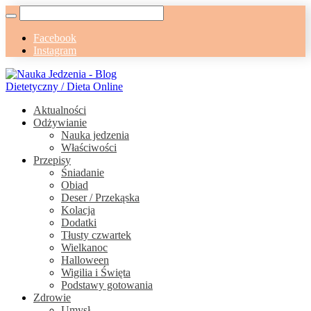
Facebook
Instagram
Aktualności
Odżywianie
Nauka jedzenia
Właściwości
Przepisy
Śniadanie
Obiad
Deser / Przekąska
Kolacja
Dodatki
Tłusty czwartek
Wielkanoc
Halloween
Wigilia i Święta
Podstawy gotowania
Zdrowie
Umysł