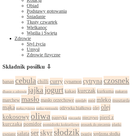
Kolacja
Obiad
Podstawy gotowania
Śniadanie
Tłusty czwartek
Wielkanoc
Wigilia i Święta
Zdrowie
Styl życia
Umysł
Zdrowie fizyczne
Składnik posiłku ⇩
cebula
czosnek
cytryna
curry
chilli
cynamon
banan
jajka
jogurt
kurczak
kurkuma
kakao
dbanie o zdrowie
makaron
masło
mleko
marchew
masło orzechowe
musztarda
migdały
miód
olej
mąka
olej
odżywka białkowa
mąka ryżowa
natka pietruszki
oliwa
kokosowy
pierś z
papryka
pieczywo
pieczarki
kurczaka
pomidor
pomidorki koktajlowe
proszek do pieczenia
płatki
słodzik
ser
skyr
sałata
wędzona słodka
owsiane
twaróg