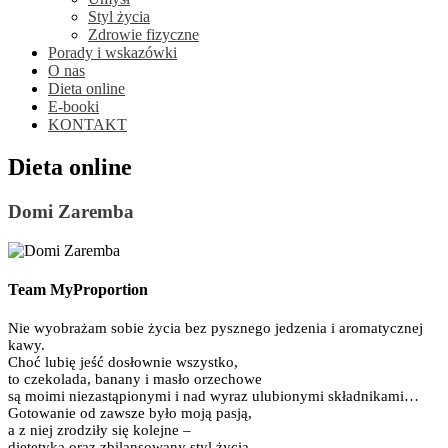
Styl życia
Zdrowie fizyczne
Porady i wskazówki
O nas
Dieta online
E-booki
KONTAKT
Dieta online
Domi Zaremba
Team MyProportion
Nie wyobrażam sobie życia bez pysznego jedzenia i aromatycznej
kawy.
Choć lubię jeść dosłownie wszystko,
to czekolada, banany i masło orzechowe
są moimi niezastąpionymi i nad wyraz ulubionymi składnikami…
Gotowanie od zawsze było moją pasją,
a z niej zrodziły się kolejne –
dietetyka oraz zbilansowany styl życia.