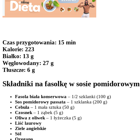
Czas przygotowania
: 15 min
Kalorie:
223
Białko
: 13 g
Węglowodany:
27 g
Tłuszcze
: 6 g
Składniki na fasolkę w sosie pomidorowym
Fasola biała konserwowa
– 1/2 szklanki (100 g)
Sos pomidorowy passata
– 1 szklanka (200 g)
Cebula
– 1 mała sztuka (50 g)
Czosnek
– 1 ząbek (5 g)
Oliwa z oliwek
– 1 łyżeczka (5 g)
Liść laurowy
Ziele angielskie
Sól
Oregano