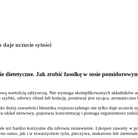
 daje uczucie sytości
e dietetyczne. Jak zrobić fasolkę w sosie pomidorowym
tkową wartością odżywczą. Nie wymaga skomplikowanych składników ani 
na szybki, zdrowy obiad lub kolację, ponieważ jest sycąca, aromatyczn
zięki dużej zawartości błonnika rozpuszczalnego nie tylko daje uczucie
piera układ nerwowy, poprawia koncentrację i pomaga organizmowi radzi
le też bardzo korzystne dla zdrowia zestawienie. Likopen zawarty w po
samo, jak i w towarzystwie ryżu, pieczywa, makaronu lub ziemniaków. 