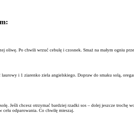
ym:
zej oliwę. Po chwili wrzuć cebulę i czosnek. Smaż na małym ogniu prze
ć laurowy i 1 ziarenko ziela angielskiego. Dopraw do smaku solą, oreg
ę. Jeśli chcesz otrzymać bardziej rzadki sos – dolej jeszcze trochę wo
 w celu odparowania. Co chwilę mieszaj.