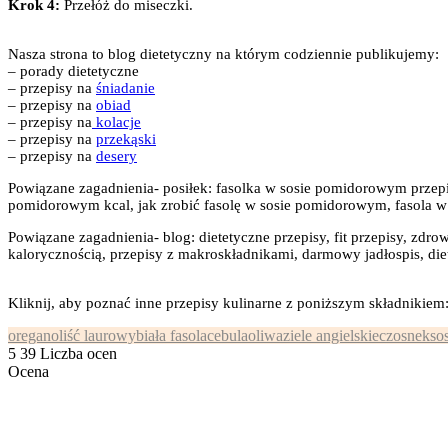
Krok 4:
Przełóż do miseczki.
Nasza strona to blog dietetyczny na którym codziennie publikujemy:
– porady dietetyczne
– przepisy na
śniadanie
– przepisy na
obiad
– przepisy na
kolacje
– przepisy na
przekąski
– przepisy na
desery
Powiązane zagadnienia- posiłek: fasolka w sosie pomidorowym przep
pomidorowym kcal, jak zrobić fasolę w sosie pomidorowym, fasola w so
Powiązane zagadnienia- blog: dietetyczne przepisy, fit przepisy, zdrow
kalorycznością, przepisy z makroskładnikami, darmowy jadłospis, diet
Kliknij, aby poznać inne przepisy kulinarne z poniższym składnikiem
oregano
liść laurowy
biała fasola
cebula
oliwa
ziele angielskie
czosnek
so
5
39
Liczba ocen
Ocena