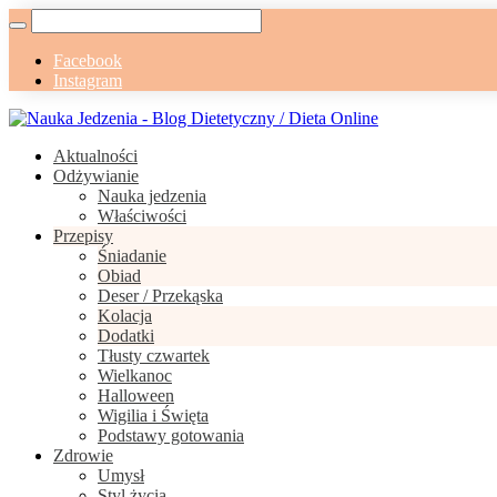
Facebook
Instagram
Aktualności
Odżywianie
Nauka jedzenia
Właściwości
Przepisy
Śniadanie
Obiad
Deser / Przekąska
Kolacja
Dodatki
Tłusty czwartek
Wielkanoc
Halloween
Wigilia i Święta
Podstawy gotowania
Zdrowie
Umysł
Styl życia