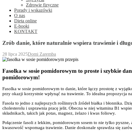
Zdrowie fizyczne
Porady i wskazówki
O nas
Dieta online
E-booki
KONTAKT
Zrób danie, które naturalnie wspiera trawienie i długo
28 lipca 2025
Domi Zaremba
Fasolka w sosie pomidorowym to proste i szybkie dani
pomidorowym!
Fasolka w sosie pomidorowym to danie, które łączy prostotę z wyją
przy okazji korzystnie wpłynąć na trawienie. To idealna propozycja 
Fasola to jedno z najlepszych roślinnych źródeł białka i błonnika. D
cholesterolu i usprawnia pracę jelit. Obecna w niej witamina B1 ws
składnikach, takich jak potas, magnez, żelazo i kwas foliowy.
Połączenie fasoli z lekkim, pomidorowym sosem to nie tylko pyszne, a
kwasowość wspomaga trawienie. Danie doskonale sprawdza się zarówno 