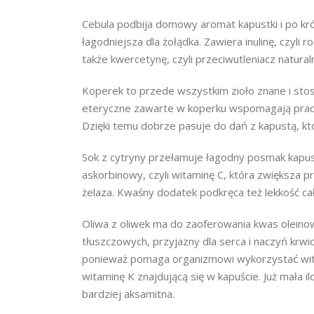
Cebula podbija domowy aromat kapustki i po krót
łagodniejsza dla żołądka. Zawiera inulinę, czyli 
także kwercetynę, czyli przeciwutleniacz natura
Koperek to przede wszystkim zioło znane i sto
eteryczne zawarte w koperku wspomagają prac
Dzięki temu dobrze pasuje do dań z kapustą, kt
Sok z cytryny przełamuje łagodny posmak kapus
askorbinowy, czyli witaminę C, która zwiększa p
żelaza. Kwaśny dodatek podkręca też lekkość ca
Oliwa z oliwek ma do zaoferowania kwas oleino
tłuszczowych, przyjazny dla serca i naczyń krwi
ponieważ pomaga organizmowi wykorzystać wita
witaminę K znajdującą się w kapuście. Już mała i
bardziej aksamitna.