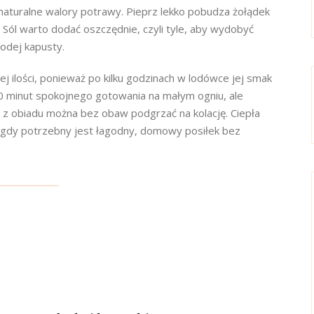
 naturalne walory potrawy. Pieprz lekko pobudza żołądek
. Sól warto dodać oszczędnie, czyli tyle, aby wydobyć
łodej kapusty.
ilości, ponieważ po kilku godzinach w lodówce jej smak
20 minut spokojnego gotowania na małym ogniu, ale
ę z obiadu można bez obaw podgrzać na kolację. Ciepła
, gdy potrzebny jest łagodny, domowy posiłek bez