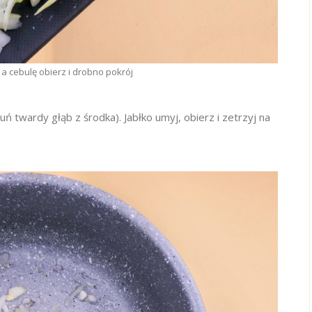
, a cebulę obierz i drobno pokrój
uń twardy głąb z środka). Jabłko umyj, obierz i zetrzyj na