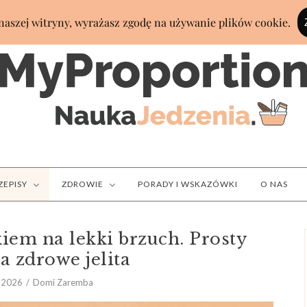
ZEPISY
ZDROWIE
PORADY I WSKAZÓWKI
O NAS
kiem na lekki brzuch. Prosty
a zdrowe jelita
 2026
Domi Zaremba