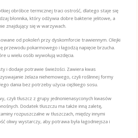
kiej obróbce termicznej traci ostrość, dlatego staje się
rodzaj błonnika, który odżywia dobre bakterie jelitowe, a
lnie znajdujący się w warzywach.
sowane od pokoleń przy dyskomforcie trawiennym. Olejki
ę przewodu pokarmowego i łagodzą napięcie brzucha.
óre u wielu osób wywołują wzdęcia.
ty i dodaje potrawie świeżości. Zawiera kwas
rzyswajanie żelaza niehemowego, czyli roślinnej formy
łego dania bez potrzeby użycia ciężkiego sosu.
wy, czyli tłuszcz z grupy jednonienasyconych kwasów
onośnych. Dodatek tłuszczu ma także inną zaletę,
miny rozpuszczalne w tłuszczach, między innymi
lość oliwy wystarczy, aby potrawa była łagodniejsza i