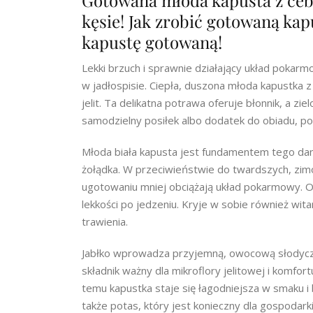
Gotowana młoda kapusta z ceb
kęsie! Jak zrobić gotowaną kap
kapustę gotowaną!
Lekki brzuch i sprawnie działający układ pokarm
w jadłospisie. Ciepła, duszona młoda kapustka 
jelit. Ta delikatna potrawa oferuje błonnik, a zie
samodzielny posiłek albo dodatek do obiadu, po 
Młoda biała kapusta jest fundamentem tego dani
żołądka. W przeciwieństwie do twardszych, zimow
ugotowaniu mniej obciążają układ pokarmowy. Ofe
lekkości po jedzeniu. Kryje w sobie również wit
trawienia.
Jabłko wprowadza przyjemną, owocową słodycz o
składnik ważny dla mikroflory jelitowej i komfort
temu kapustka staje się łagodniejsza w smaku i 
także potas, który jest konieczny dla gospodar