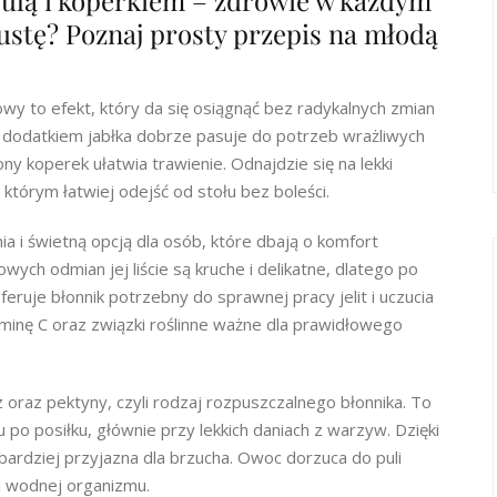
ulą i koperkiem – zdrowie w każdym
ustę? Poznaj prosty przepis na młodą
owy to efekt, który da się osiągnąć bez radykalnych zmian
z dodatkiem jabłka dobrze pasuje do potrzeb wrażliwych
lony koperek ułatwia trawienie. Odnajdzie się na lekki
którym łatwiej odejść od stołu bez boleści.
a i świetną opcją dla osób, które dbają o komfort
ych odmian jej liście są kruche i delikatne, dlatego po
ruje błonnik potrzebny do sprawnej pracy jelit i uczucia
aminę C oraz związki roślinne ważne dla prawidłowego
raz pektyny, czyli rodzaj rozpuszczalnego błonnika. To
u po posiłku, głównie przy lekkich daniach z warzyw. Dzięki
bardziej przyjazna dla brzucha. Owoc dorzuca do puli
ki wodnej organizmu.