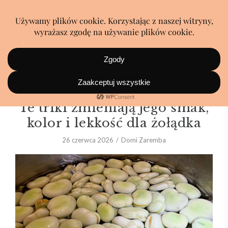
Gotujesz bób w samej wodzie?
Te triki zmieniają jego smak,
kolor i lekkość dla żołądka
26 czerwca 2026
Domi Zaremba