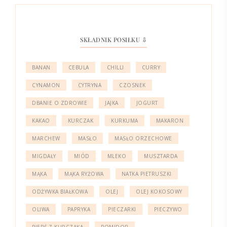
SKŁADNIK POSIŁKU ⇩
BANAN
CEBULA
CHILLI
CURRY
CYNAMON
CYTRYNA
CZOSNEK
DBANIE O ZDROWIE
JAJKA
JOGURT
KAKAO
KURCZAK
KURKUMA
MAKARON
MARCHEW
MASŁO
MASŁO ORZECHOWE
MIGDAŁY
MIÓD
MLEKO
MUSZTARDA
MĄKA
MĄKA RYŻOWA
NATKA PIETRUSZKI
ODŻYWKA BIAŁKOWA
OLEJ
OLEJ KOKOSOWY
OLIWA
PAPRYKA
PIECZARKI
PIECZYWO
PIERŚ Z KURCZAKA
POMIDOR