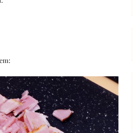
m:
iem: