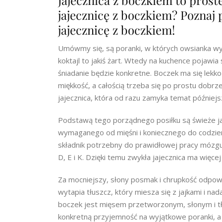
Jajecznica z boczkiem to proste
jajecznicę z boczkiem? Poznaj 
jajecznicę z boczkiem!
Umówmy się, są poranki, w których owsianka wyg
koktajl to jakiś żart. Wtedy na kuchence pojawia
śniadanie będzie konkretne. Boczek ma się lekk
miękkość, a całością trzeba się po prostu dobrze
jajecznica, która od razu zamyka temat później
Podstawą tego porządnego posiłku są świeże jaj
wymaganego od mięśni i koniecznego do codzienne
składnik potrzebny do prawidłowej pracy mózgu,
D, E i K. Dzięki temu zwykła jajecznica ma więce
Za mocniejszy, słony posmak i chrupkość odp
wytapia tłuszcz, który miesza się z jajkami i na
boczek jest mięsem przetworzonym, słonym i tłu
konkretną przyjemność na wyjątkowe poranki, a 