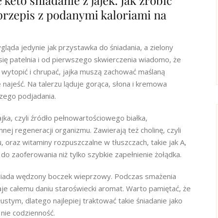
 keto śniadanie z jajek. Jak zrobić
przepis z podanymi kaloriami na
ląda jedynie jak przystawka do śniadania, a zielony
 się patelnia i od pierwszego skwierczenia wiadomo, że
o wytopić i chrupać, jajka muszą zachować maślaną
 najeść. Na talerzu ląduje gorąca, słona i kremowa
szego podjadania.
ka, czyli źródło pełnowartościowego białka,
j regeneracji organizmu. Zawierają też cholinę, czyli
 oraz witaminy rozpuszczalne w tłuszczach, takie jak A,
j do zaoferowania niż tylko szybkie zapełnienie żołądka.
owiada wędzony boczek wieprzowy. Podczas smażenia
daje całemu daniu staroświecki aromat. Warto pamiętać, że
stym, dlatego najlepiej traktować takie śniadanie jako
nie codzienność.