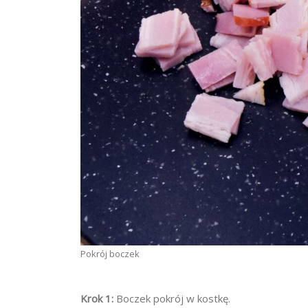
Pokrój boczek
Krok 1:
Boczek pokrój w kostkę.