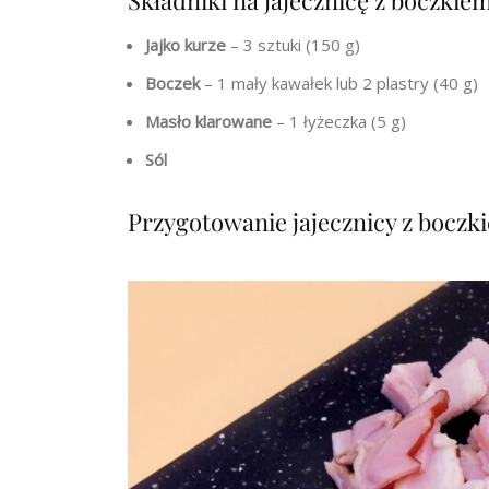
Składniki na jajecznicę z boczkie
Jajko kurze
– 3 sztuki (150 g)
Boczek
– 1 mały kawałek lub 2 plastry (40 g)
Masło klarowane
– 1 łyżeczka (5 g)
Sól
Przygotowanie jajecznicy z boczk