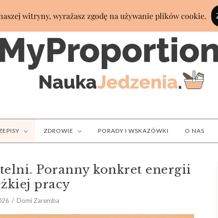
ZEPISY
ZDROWIE
PORADY I WSKAZÓWKI
O NAS
telni. Poranny konkret energii
ężkiej pracy
2026
Domi Zaremba