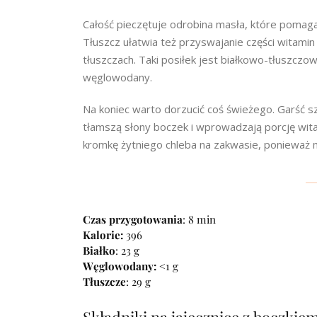
Całość pieczętuje odrobina masła, które pomaga
Tłuszcz ułatwia też przyswajanie części witamin
tłuszczach. Taki posiłek jest białkowo-tłuszczow
węglowodany.
Na koniec warto dorzucić coś świeżego. Garść sz
tłamszą słony boczek i wprowadzają porcję witam
kromkę żytniego chleba na zakwasie, ponieważ m
Czas przygotowania
: 8 min
Kalorie:
396
Białko
: 23 g
Węglowodany:
<1 g
Tłuszcze
: 29 g