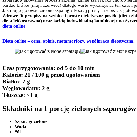
szparagów spowalnia proces starzenia, zmniejsza ryzyko chorób serca
bardzo krótko (maj i czerwiec) dlatego warto wykorzystać ten czas i j
Jak długo gotować zielone szparagi? Poznaj prosty przepis jak gotowa
Zdrowe fit przepisy na szybkie i proste dietetyczne posiłki (dieta 
dieta lekkostrawna) oraz każdą indywidualną kombinację na życzen
dieta onlin
e
Dieta online – cena, opinie, metamorfozy, współpraca dietetyczna.
Czas przygotowania
: od 5 do 10 min
Kalorie:
21 / 100 g przed ugotowaniem
Białko
: 2 g
Węglowodany:
2 g
Tłuszcze
: <1 g
Składniki na 1 porcję zielonych szparagów
Szparagi zielone
Woda
Sól