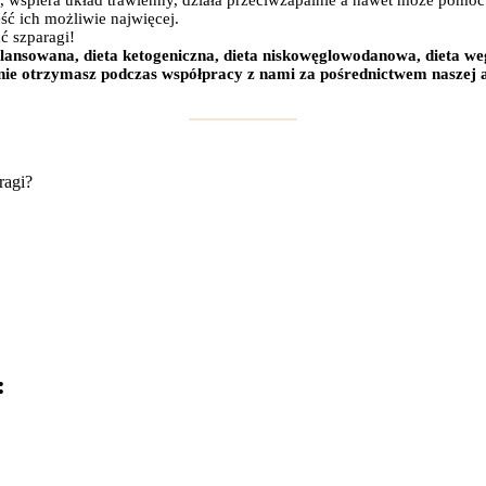
, wspiera układ trawienny, działa przeciwzapalnie a nawet może pomóc
eść ich możliwie najwięcej.
ć szparagi!
zbilansowana, dieta ketogeniczna, dieta niskowęglowodanowa, dieta weg
ie otrzymasz podczas współpracy z nami za pośrednictwem naszej ap
: