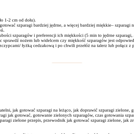
ło 1-2 cm od dołu).
otować szparagi bardziej jędrne, a więcej bardziej miękkie– szparagi 
eń.
ści szparagów i preferencji ich miękkości (5 min to jędrne szparagi, 
iec sprawdź nożem lub widelcem czy miękkość szparagów jest odpowied
zypcami/ łyżką cedzakową i po chwili przełóż na talerz lub połącz z 
patelni, jak gotować szparagi na leżąco, jak doprawić szparagi zielone
aragi jak gotować, gotowanie zielonych szparagów, czas gotowania szpa
 szparagi zielone przepis, przewodnik jak gotować szparagi zielone, jak 