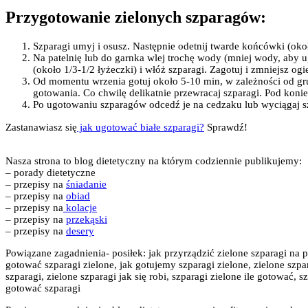
Przygotowanie zielonych szparagów:
Szparagi umyj i osusz. Następnie odetnij twarde końcówki (oko
Na patelnię lub do garnka wlej trochę wody (mniej wody, aby ug
(około 1/3-1/2 łyżeczki) i włóż szparagi. Zagotuj i zmniejsz ogi
Od momentu wrzenia gotuj około 5-10 min, w zależności od grubo
gotowania. Co chwilę delikatnie przewracaj szparagi. Pod kon
Po ugotowaniu szparagów odcedź je na cedzaku lub wyciągaj szc
Zastanawiasz się
jak ugotować białe szparagi?
Sprawdź!
Nasza strona to blog dietetyczny na którym codziennie publikujemy:
– porady dietetyczne
– przepisy na
śniadanie
– przepisy na
obiad
– przepisy na
kolacje
– przepisy na
przekąski
– przepisy na
desery
Powiązane zagadnienia- posiłek: jak przyrządzić zielone szparagi na 
gotować szparagi zielone, jak gotujemy szparagi zielone, zielone szp
szparagi, zielone szparagi jak się robi, szparagi zielone ile gotować,
gotować szparagi