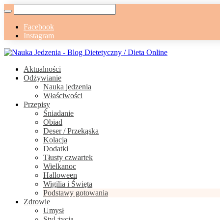
Facebook
Instagram
Aktualności
Odżywianie
Nauka jedzenia
Właściwości
Przepisy
Śniadanie
Obiad
Deser / Przekąska
Kolacja
Dodatki
Tłusty czwartek
Wielkanoc
Halloween
Wigilia i Święta
Podstawy gotowania
Zdrowie
Umysł
Styl życia