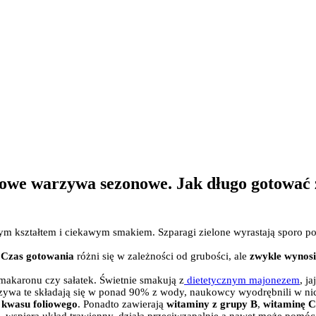
drowe warzywa sezonowe. Jak długo gotować 
m kształtem i ciekawym smakiem. Szparagi zielone wyrastają sporo pona
.
Czas gotowania
różni się w zależności od grubości, ale
zwykle wynosi
makaronu czy sałatek. Świetnie smakują z
dietetycznym majonezem
, j
zywa te składają się w ponad 90% z wody, naukowcy wyodrębnili w ni
i
kwasu foliowego
. Ponadto zawierają
witaminy z grupy B
,
witaminę C