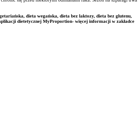
 chronić się przed niektórymi odmianami raka. Sezon na szparagi trwa
etariańska, dieta wegańska, dieta bez laktozy, dieta bez glutenu,
likacji dietetycznej MyProportion- więcej informacji w zakładce