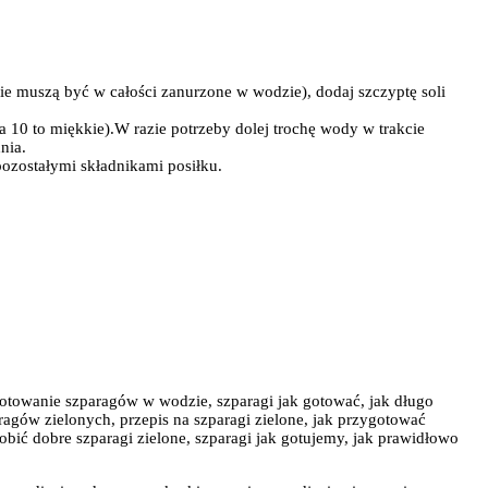
nie muszą być w całości zanurzone w wodzie), dodaj szczyptę soli
a 10 to miękkie).W razie potrzeby dolej trochę wody w trakcie
nia.
pozostałymi składnikami posiłku.
, gotowanie szparagów w wodzie, szparagi jak gotować, jak długo
ragów zielonych, przepis na szparagi zielone, jak przygotować
zrobić dobre szparagi zielone, szparagi jak gotujemy, jak prawidłowo