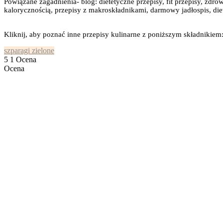
Powiązane zagadnienia- blog: dietetyczne przepisy, fit przepisy, zdrow
kalorycznością, przepisy z makroskładnikami, darmowy jadłospis, diet
Kliknij, aby poznać inne przepisy kulinarne z poniższym składnikiem
szparagi zielone
5
1
Ocena
Ocena