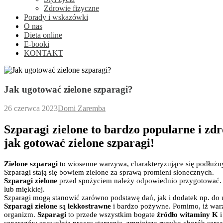
Zdrowie fizyczne
Porady i wskazówki
O nas
Dieta online
E-booki
KONTAKT
Jak ugotować zielone szparagi?
26 czerwca 2023
Domi Zaremba
Szparagi zielone to bardzo popularne i z
jak gotować zielone szparagi!
Zielone szparagi
to wiosenne warzywa, charakteryzujące się podłużny
Szparagi stają się bowiem zielone za sprawą promieni słonecznych.
Szparagi zielone
przed spożyciem należy odpowiednio przygotować
lub miękkiej.
Szparagi mogą stanowić zarówno podstawę dań, jak i dodatek np. do 
Szparagi
zielone
są
lekkostrawne
i bardzo pożywne. Pomimo, iż war
organizm.
Szparagi
to przede wszystkim bogate
źródło witaminy K