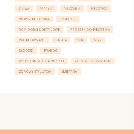
OLIWA
PAPRYKA
PIECZARKI
PIECZYWO
PIERŚ Z KURCZAKA
POMIDOR
POMIDORKI KOKTAJLOWE
PROSZEK DO PIECZENIA
PŁATKI OWSIANE
SAŁATA
SER
SKYR
SŁODZIK
TWARÓG
WĘDZONA SŁODKA PAPRYKA
ZDROWE ODŻYWIANIE
ZDROWY STYL ŻYCIA
ŚMIETANA