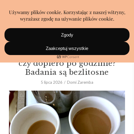
Kawa zaraz po przebudzeniu
czy dopiero po godzinie?
Badania są bezlitosne
5 lipca 2026
Domi Zaremba