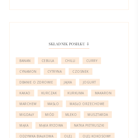
SKŁADNIK POSIŁKU ⇩
BANAN
CEBULA
CHILLI
CURRY
CYNAMON
CYTRYNA
CZOSNEK
DBANIE O ZDROWIE
JAJKA
JOGURT
KAKAO
KURCZAK
KURKUMA
MAKARON
MARCHEW
MASŁO
MASŁO ORZECHOWE
MIGDAŁY
MIÓD
MLEKO
MUSZTARDA
MĄKA
MĄKA RYŻOWA
NATKA PIETRUSZKI
ODŻYWKA BIAŁKOWA
OLEJ
OLEJ KOKOSOWY