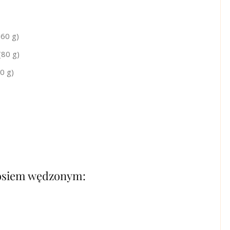
60 g)
(80 g)
20 g)
sosiem wędzonym: