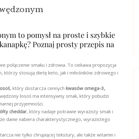
m wędzonym
nym to pomysł na proste i szybkie
o kanapkę? Poznaj prosty przepis na
we połączenie smaku i zdrowia. To ciekawa propozycja
, którzy stosują dietę keto, jak i miłośników zdrowego i
łosoś
, który dostarcza cennych
kwasów omega-3,
 wędzony łosoś ma intensywny smak, który pobudzi
narnej przyjemności.
żółty cheddar
, który nadaje potrawie wyrazisty smak i
że danie nabiera charakterystycznego, wyrazistego
arcza nie tylko chrupiącej tekstury, ale także witamin i