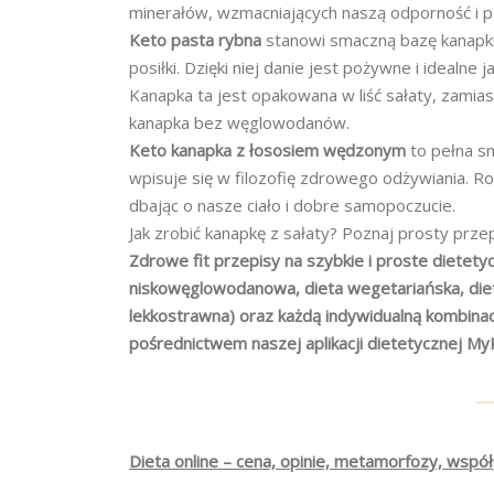
minerałów, wzmacniających naszą odporność i p
Keto pasta rybna
stanowi smaczną bazę kanapki
posiłki. Dzięki niej danie jest pożywne i idealne 
Kanapka ta jest opakowana w liść sałaty, zamias
kanapka bez węglowodanów.
Keto kanapka z łososiem wędzonym
to pełna sm
wpisuje się w filozofię zdrowego odżywiania. 
dbając o nasze ciało i dobre samopoczucie.
Jak zrobić kanapkę z sałaty? Poznaj prosty przep
Zdrowe fit przepisy na szybkie i proste dietetyc
niskowęglowodanowa, dieta wegetariańska, dieta
lekkostrawna) oraz każdą indywidualną kombina
pośrednictwem naszej aplikacji dietetycznej My
Dieta online – cena, opinie, metamorfozy, współ