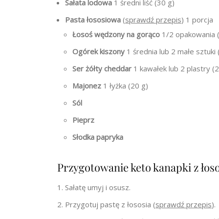
Sałata lodowa
1 średni liść (30 g)
Pasta łososiowa
(
sprawdź przepis
) 1 porcja
Łosoś wędzony na gorąco
1/2 opakowania (
Ogórek kiszony
1 średnia lub 2 małe sztuki 
Ser żółty cheddar
1 kawałek lub 2 plastry (
Majonez
1 łyżka (20 g)
Sól
Pieprz
Słodka papryka
Przygotowanie keto kanapki z ło
Sałatę umyj i osusz.
Przygotuj pastę z łososia (
sprawdź przepis
).