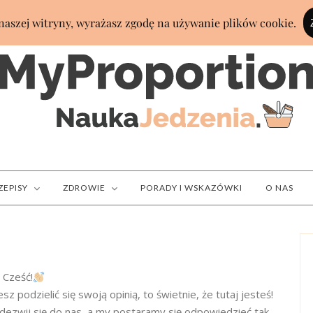
ZEPISY
ZDROWIE
PORADY I WSKAZÓWKI
O NAS
Cześć!
sz podzielić się swoją opinią, to świetnie, że tutaj jesteś!
dezwij się do nas, a my postaramy się odpowiedzieć tak