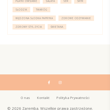
PŁATKI OWSIANE
SAŁATA
SER
SKYR
SŁODZIK
TWARÓG
WĘDZONA SŁODKA PAPRYKA
ZDROWE ODŻYWIANIE
ZDROWY STYL ŻYCIA
ŚMIETANA
O nas
Kontakt
Polityka Prywatności
© 2026 Zaremba. Wszelkie prawa zastrzeżone.