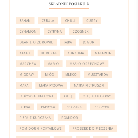
SKŁADNIK POSIŁKU ⇩
BANAN
CEBULA
CHILLI
CURRY
CYNAMON
CYTRYNA
CZOSNEK
DBANIE O ZDROWIE
JAJKA
JOGURT
KAKAO
KURCZAK
KURKUMA
MAKARON
MARCHEW
MASŁO
MASŁO ORZECHOWE
MIGDAŁY
MIÓD
MLEKO
MUSZTARDA
MĄKA
MĄKA RYŻOWA
NATKA PIETRUSZKI
ODŻYWKA BIAŁKOWA
OLEJ
OLEJ KOKOSOWY
OLIWA
PAPRYKA
PIECZARKI
PIECZYWO
PIERŚ Z KURCZAKA
POMIDOR
POMIDORKI KOKTAJLOWE
PROSZEK DO PIECZENIA