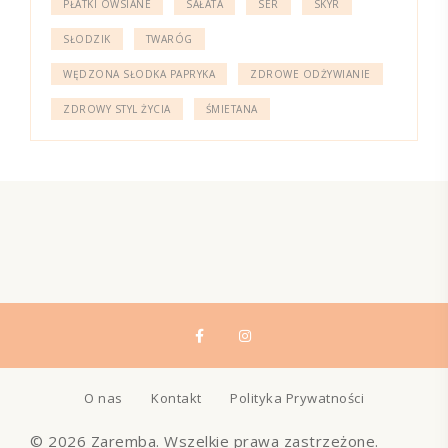
PŁATKI OWSIANE
SAŁATA
SER
SKYR
SŁODZIK
TWARÓG
WĘDZONA SŁODKA PAPRYKA
ZDROWE ODŻYWIANIE
ZDROWY STYL ŻYCIA
ŚMIETANA
O nas
Kontakt
Polityka Prywatności
© 2026 Zaremba. Wszelkie prawa zastrzeżone.