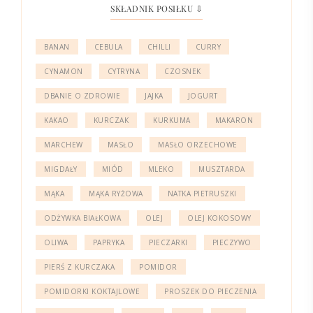
SKŁADNIK POSIŁKU ⇩
BANAN
CEBULA
CHILLI
CURRY
CYNAMON
CYTRYNA
CZOSNEK
DBANIE O ZDROWIE
JAJKA
JOGURT
KAKAO
KURCZAK
KURKUMA
MAKARON
MARCHEW
MASŁO
MASŁO ORZECHOWE
MIGDAŁY
MIÓD
MLEKO
MUSZTARDA
MĄKA
MĄKA RYŻOWA
NATKA PIETRUSZKI
ODŻYWKA BIAŁKOWA
OLEJ
OLEJ KOKOSOWY
OLIWA
PAPRYKA
PIECZARKI
PIECZYWO
PIERŚ Z KURCZAKA
POMIDOR
POMIDORKI KOKTAJLOWE
PROSZEK DO PIECZENIA