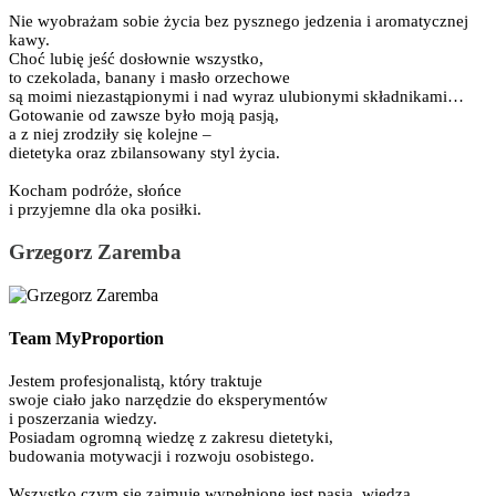
Nie wyobrażam sobie życia bez pysznego jedzenia i aromatycznej
kawy.
Choć lubię jeść dosłownie wszystko,
to czekolada, banany i masło orzechowe
są moimi niezastąpionymi i nad wyraz ulubionymi składnikami…
Gotowanie od zawsze było moją pasją,
a z niej zrodziły się kolejne –
dietetyka oraz zbilansowany styl życia.
Kocham podróże, słońce
i przyjemne dla oka posiłki.
Grzegorz Zaremba
Team MyProportion
Jestem profesjonalistą, który traktuje
swoje ciało jako narzędzie do eksperymentów
i poszerzania wiedzy.
Posiadam ogromną wiedzę z zakresu dietetyki,
budowania motywacji i rozwoju osobistego.
Wszystko czym się zajmuję wypełnione jest pasją, wiedzą,