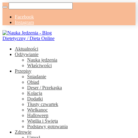
Facebook
Instagram
Aktualności
Odżywianie
Nauka jedzenia
Właściwości
Przepisy
Śniadanie
Obiad
Deser / Przekąska
Kolacja
Dodatki
Tłusty czwartek
Wielkanoc
Halloween
Wigilia i Święta
Podstawy gotowania
Zdrowie
Umysł