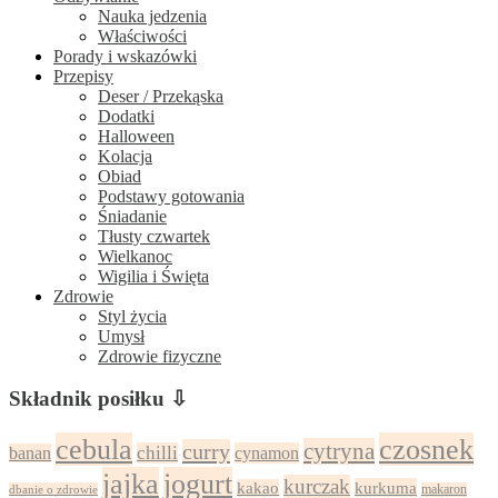
Nauka jedzenia
Właściwości
Porady i wskazówki
Przepisy
Deser / Przekąska
Dodatki
Halloween
Kolacja
Obiad
Podstawy gotowania
Śniadanie
Tłusty czwartek
Wielkanoc
Wigilia i Święta
Zdrowie
Styl życia
Umysł
Zdrowie fizyczne
Składnik posiłku ⇩
cebula
czosnek
cytryna
curry
chilli
cynamon
banan
jajka
jogurt
kurczak
kurkuma
kakao
dbanie o zdrowie
makaron