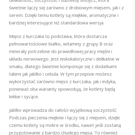
delikatność, soczystość i subtelną słodycz, która
świetnie łączy się zarówno z drobiowym mięsem, jak i z
serem. Dzięki temu kotlety są miękkie, aromatyczne i
bardziej interesujące niż standardowa wersja.
Mięso z kurczaka to podstawa, która dostarcza
pełnowartościowe białko, witaminy z grupy B oraz
minerały potrzebne do prawidłowej pracy mięśni i
układu nerwowego. Jest niskokaloryczne i delikatne w
smaku, dlatego świetnie komponuje się z dodatkami
takimi jak jabłko i cebula. W tym przepisie możesz
wykorzystać zarówno mięso z kurczaka, jak i indyka,
ponieważ oba warianty spowodują, że kotlety będą
lekkie i sycące.
Jabłko wprowadza do całości wyjątkową soczystość.
Podczas pieczenia mięknie i łączy się z mięsem, dzięki
czemu kotlety są mokre w środku, nawet jeśli zostaną
przygotowanie z bardzo chudego mięsa. To również