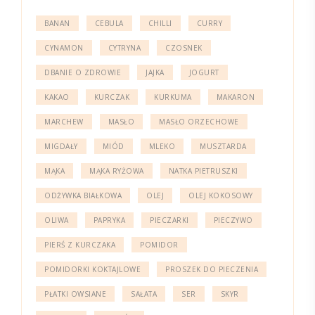
BANAN
CEBULA
CHILLI
CURRY
CYNAMON
CYTRYNA
CZOSNEK
DBANIE O ZDROWIE
JAJKA
JOGURT
KAKAO
KURCZAK
KURKUMA
MAKARON
MARCHEW
MASŁO
MASŁO ORZECHOWE
MIGDAŁY
MIÓD
MLEKO
MUSZTARDA
MĄKA
MĄKA RYŻOWA
NATKA PIETRUSZKI
ODŻYWKA BIAŁKOWA
OLEJ
OLEJ KOKOSOWY
OLIWA
PAPRYKA
PIECZARKI
PIECZYWO
PIERŚ Z KURCZAKA
POMIDOR
POMIDORKI KOKTAJLOWE
PROSZEK DO PIECZENIA
PŁATKI OWSIANE
SAŁATA
SER
SKYR