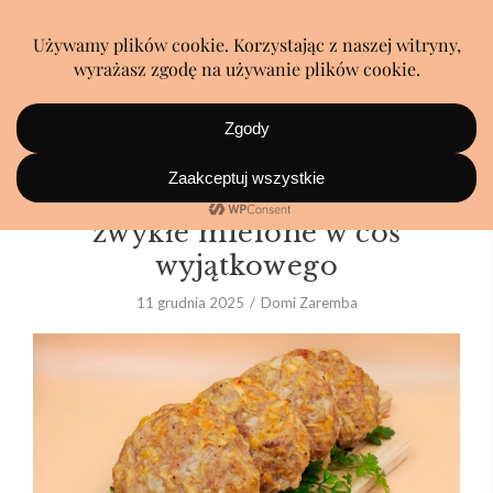
Ten jeden dodatek zmienia
zwykłe mielone w coś
wyjątkowego
11 grudnia 2025
Domi Zaremba