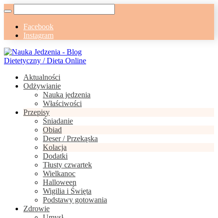
Facebook
Instagram
Aktualności
Odżywianie
Nauka jedzenia
Właściwości
Przepisy
Śniadanie
Obiad
Deser / Przekąska
Kolacja
Dodatki
Tłusty czwartek
Wielkanoc
Halloween
Wigilia i Święta
Podstawy gotowania
Zdrowie
Umysł