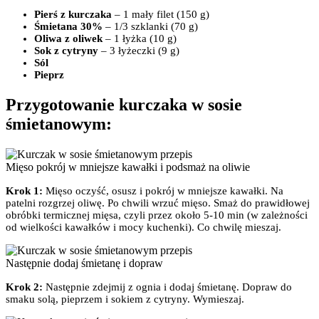
Pierś z kurczaka
– 1 mały filet (150 g)
Śmietana 30%
– 1/3 szklanki (70 g)
Oliwa z oliwek
– 1 łyżka (10 g)
Sok z cytryny
– 3 łyżeczki (9 g)
Sól
Pieprz
Przygotowanie kurczaka w sosie
śmietanowym:
Mięso pokrój w mniejsze kawałki i podsmaż na oliwie
Krok 1:
Mięso oczyść, osusz i pokrój w mniejsze kawałki. Na
patelni rozgrzej oliwę. Po chwili wrzuć mięso. Smaż do prawidłowej
obróbki termicznej mięsa, czyli przez około 5-10 min (w zależności
od wielkości kawałków i mocy kuchenki). Co chwilę mieszaj.
Następnie dodaj śmietanę i dopraw
Krok 2:
Następnie zdejmij z ognia i dodaj śmietanę. Dopraw do
smaku solą, pieprzem i sokiem z cytryny. Wymieszaj.