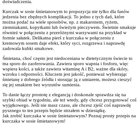
doświadczenia.
Kurczak w sosie śmietanowym to propozycja nie tylko dla fanów
jedzenia bez zbędnych komplikacji. To jedno z tych dań, które
można podać na wiele sposobów, np. z makaronem, ryżem,
ziemniakami, kopytkami lub świeżym pieczywem. Świetnie smakuje
również w połączeniu z przeróżnymi warzywami na przykład w
formie sałatek. Delikatna pierś z kurczaka w połączeniu z
kremowym sosem daje efekt, który syci, rozgrzewa i naprawdę
zadowala kubki smakowe.
Śmietana, choć często jest niedoceniana w dietetycznym świecie to
ma sporo do zaoferowania. Zawiera sporo wapnia i fosforu, więc
wspiera kości, a także zawiera witaminę A i B2, ważne dla skóry,
wzroku i odporności. Kluczem jest jakość, ponieważ wybierając
śmietanę z dobrego źródła i stosując ją z umiarem, możesz cieszyć
się jej smakiem bez wyrzutów sumienia.
To danie łączy prostotę z elegancją i doskonale sprawdza się na
szybki obiad w tygodniu, ale też wtedy, gdy chcesz przygotować coś
wyjątkowego. Jeśli nie masz czasu, ale chcesz zjeść coś naprawdę
pysznego to ten przepis będzie strzałem w dziesiątkę.
Jak zrobić kurczaka w sosie śmietanowym? Poznaj prosty przepis na
kurczaka w sosie śmietanowym!