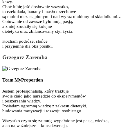
kawy.
Choć lubię jeść dosłownie wszystko,
to czekolada, banany i masło orzechowe
są moimi niezastąpionymi i nad wyraz ulubionymi składnikami…
Gotowanie od zawsze było moją pasją,
a z niej zrodziły się kolejne –
dietetyka oraz zbilansowany styl życia.
Kocham podróże, słońce
i przyjemne dla oka posiłki.
Grzegorz Zaremba
Team MyProportion
Jestem profesjonalistą, który traktuje
swoje ciało jako narzędzie do eksperymentów
i poszerzania wiedzy.
Posiadam ogromną wiedzę z zakresu dietetyki,
budowania motywacji i rozwoju osobistego.
Wszystko czym się zajmuję wypełnione jest pasją, wiedzą,
a co najważniejsze – konsekwencją.