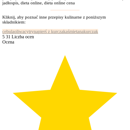
jadłospis, dieta online, dieta online cena
Kliknij, aby poznać inne przepisy kulinarne z poniższym
składnikiem:
cebula
oliwa
cytryna
pierś z kurczaka
śmietana
kurczak
5
31
Liczba ocen
Ocena