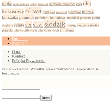
olej
mąka
olej
odżywka białkowa
mąka ryżowa
natka pietruszki
oliwa
kokosowy
pierś z
papryka
pieczywo
pieczarki
kurczaka
pomidor
pomidorki koktajlowe
proszek do pieczenia
płatki
słodzik
ser
skyr
sałata
wędzona słodka
owsiane
twaróg
papryka
śmietana
zdrowy styl życia
zdrowe odżywianie
Facebook
Instagram
O nas
Kontakt
Polityka Prywatności
© 2026 Zaremba. Wszelkie prawa zastrzeżone. Twoje dane są
bezpieczne.
Insert