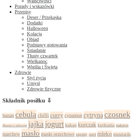
Właściwości
Porady i wskazówki
Przepisy
Deser / Przekąska
Dodatki
Halloween
Kolacja
Obiad
Podstawy gotowania
Śniadanie
Tłusty czwartek
Wielkanoc
Wigilia i Święta
Zdrowie
Styl życia
Umysł
Zdrowie fizyczne
Składnik posiłku ⇩
cebula
czosnek
cytryna
curry
chilli
cynamon
banan
jajka
jogurt
kurczak
kurkuma
kakao
dbanie o zdrowie
makaron
masło
mleko
marchew
masło orzechowe
musztarda
migdały
miód