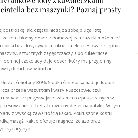
śmietankowe lody z kawałeczkami
cciatella bez maszynki? Poznaj prosty
 beztroskę, ale często niosą za sobą długą listę
a, że ten chłodny deser z domowej zamrażarki może mieć
drobinki bez dosypywania cukru. Ta ekspresowa receptura
aszyny, sztucznych zagęszczaczy albo cukierniczej
mi ciemnej czekolady daje deser, który ma przyjemny
awnych ruchów w kuchni.
łustej śmietany 30%. Słodka śmietanka nadaje lodom
arcza przede wszystkim kwasy tłuszczowe, czyli
łu ułatwia też przyswajanie witamin rozpuszczalnych w
ej treściwa niż sorbet albo wodny deser na patyku. W tym
kolady z wysoką zawartością kakao. Pokruszone kostki
ładką masąś. Kakao oferuje magnez, żelazo oraz
ntyoksydacyjnym.