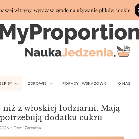
ZEPISY
ZDROWIE
PORADY I WSKAZÓWKI
O NAS
 niż z włoskiej lodziarni. Mają
e potrzebują dodatku cukru
 2026
Domi Zaremba