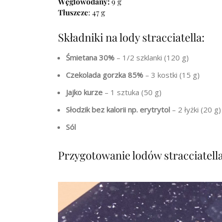
Węglowodany:
9 g
Tłuszcze
: 47 g
Składniki na lody stracciatella:
Śmietana 30%
– 1/2 szklanki (120 g)
Czekolada gorzka 85%
– 3 kostki (15 g)
Jajko kurze
– 1 sztuka (50 g)
Słodzik bez kalorii np. erytrytol
– 2 łyżki (20 g)
Sól
Przygotowanie lodów stracciatella