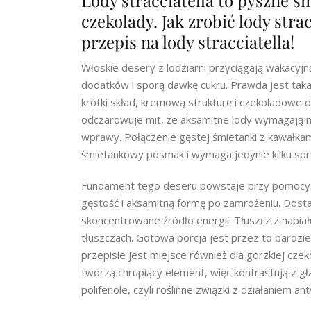
Lody stracciatella to pyszne 
czekolady. Jak zrobić lody stra
przepis na lody stracciatella!
Włoskie desery z lodziarni przyciągają wakacyjną
dodatków i sporą dawkę cukru. Prawda jest tak
krótki skład, kremową strukturę i czekoladowe 
odczarowuje mit, że aksamitne lody wymagają m
wprawy. Połączenie gęstej śmietanki z kawałka
śmietankowy posmak i wymaga jedynie kilku spr
Fundament tego deseru powstaje przy pomocy t
gęstość i aksamitną formę po zamrożeniu. Dost
skoncentrowane źródło energii. Tłuszcz z nabia
tłuszczach. Gotowa porcja jest przez to bardzi
przepisie jest miejsce również dla gorzkiej cze
tworzą chrupiący element, więc kontrastują z g
polifenole, czyli roślinne związki z działaniem a