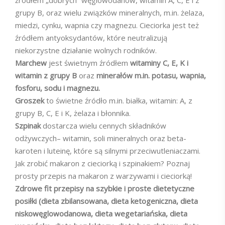
źródłem „dobrych” węglowodanów, witamin A, C, E i z
grupy B, oraz wielu związków mineralnych, m.in. żelaza,
miedzi, cynku, wapnia czy magnezu. Cieciorka jest też
źródłem antyoksydantów, które neutralizują
niekorzystne działanie wolnych rodników.
Marchew
jest świetnym źródłem
witaminy C, E, K i
witamin z grupy B
oraz
minerałów m.in. potasu, wapnia,
fosforu, sodu i magnezu.
Groszek
to świetne źródło m.in. białka, witamin: A, z
grupy B, C, E i K, żelaza i błonnika.
Szpinak
dostarcza wielu cennych składników
odżywczych– witamin, soli mineralnych oraz beta-
karoten i luteinę, które są silnymi przeciwutleniaczami.
Jak zrobić makaron z cieciorką i szpinakiem? Poznaj
prosty przepis na makaron z warzywami i cieciorką!
Zdrowe fit przepisy na szybkie i proste dietetyczne
posiłki (dieta zbilansowana, dieta ketogeniczna, dieta
niskowęglowodanowa, dieta wegetariańska, dieta