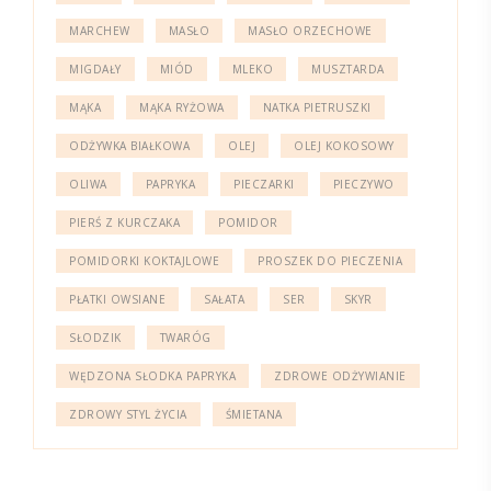
MARCHEW
MASŁO
MASŁO ORZECHOWE
MIGDAŁY
MIÓD
MLEKO
MUSZTARDA
MĄKA
MĄKA RYŻOWA
NATKA PIETRUSZKI
ODŻYWKA BIAŁKOWA
OLEJ
OLEJ KOKOSOWY
OLIWA
PAPRYKA
PIECZARKI
PIECZYWO
PIERŚ Z KURCZAKA
POMIDOR
POMIDORKI KOKTAJLOWE
PROSZEK DO PIECZENIA
PŁATKI OWSIANE
SAŁATA
SER
SKYR
SŁODZIK
TWARÓG
WĘDZONA SŁODKA PAPRYKA
ZDROWE ODŻYWIANIE
ZDROWY STYL ŻYCIA
ŚMIETANA