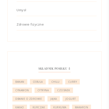
Umysł
Zdrowie fizyczne
SKŁADNIK POSIŁKU ⇩
BANAN
CEBULA
CHILLI
CURRY
CYNAMON
CYTRYNA
CZOSNEK
DBANIE O ZDROWIE
JAJKA
JOGURT
KAKAO
KURCZAK
KURKUMA
MAKARON