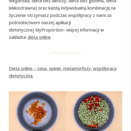
wegańska, dieta bez laktozy, dieta bez glutenu, dieta
lekkostrawna) oraz każdą indywidualną kombinację na
życzenie otrzymasz podczas współpracy z nami za
pośrednictwem naszej aplikacji
dietetycznej MyProportion- więcej informacji w
zakładce
dieta online
Dieta online – cena, opinie, metamorfozy, współpraca
dietetyczna.