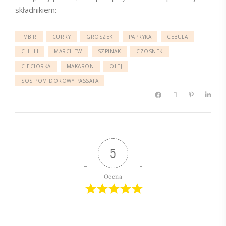
składnikiem:
IMBIR
CURRY
GROSZEK
PAPRYKA
CEBULA
CHILLI
MARCHEW
SZPINAK
CZOSNEK
CIECIORKA
MAKARON
OLEJ
SOS POMIDOROWY PASSATA
5
Ocena