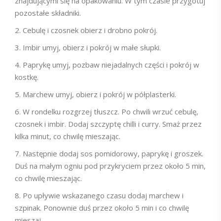
znajdującymi się na opakowaniu. W tym czasie przygotuj
pozostałe składniki.
Cebulę i czosnek obierz i drobno pokrój.
Imbir umyj, obierz i pokrój w małe słupki.
Paprykę umyj, pozbaw niejadalnych części i pokrój w
kostkę.
Marchew umyj, obierz i pokrój w półplasterki.
W rondelku rozgrzej tłuszcz. Po chwili wrzuć cebulę,
czosnek i imbir. Dodaj szczyptę chilli i curry. Smaż przez
kilka minut, co chwilę mieszając.
Następnie dodaj sos pomidorowy, paprykę i groszek.
Duś na małym ogniu pod przykryciem przez około 5 min,
co chwilę mieszając.
Po upływie wskazanego czasu dodaj marchew i
szpinak. Ponownie duś przez około 5 min i co chwilę
mieszaj.