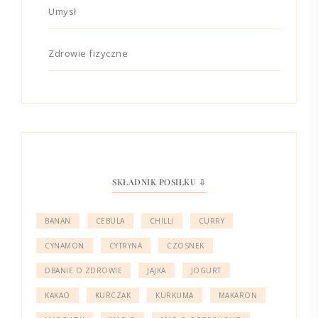
Umysł
Zdrowie fizyczne
SKŁADNIK POSIŁKU ⇩
BANAN
CEBULA
CHILLI
CURRY
CYNAMON
CYTRYNA
CZOSNEK
DBANIE O ZDROWIE
JAJKA
JOGURT
KAKAO
KURCZAK
KURKUMA
MAKARON