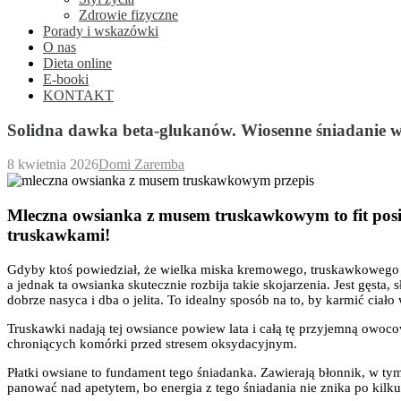
Zdrowie fizyczne
Porady i wskazówki
O nas
Dieta online
E-booki
KONTAKT
Solidna dawka beta-glukanów. Wiosenne śniadanie wpi
8 kwietnia 2026
Domi Zaremba
Mleczna owsianka z musem truskawkowym to fit posił
truskawkami!
Gdyby ktoś powiedział, że wielka miska kremowego, truskawkowego śni
a jednak ta owsianka skutecznie rozbija takie skojarzenia. Jest gęsta
dobrze nasyca i dba o jelita. To idealny sposób na to, by karmić cia
Truskawki nadają tej owsiance powiew lata i całą tę przyjemną owoco
chroniących komórki przed stresem oksydacyjnym.
Płatki owsiane to fundament tego śniadanka. Zawierają błonnik, w tym 
panować nad apetytem, bo energia z tego śniadania nie znika po kilku