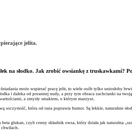
erające jelita.
ek na słodko. Jak zrobić owsiankę z truskawkami? Poz
adania może wspierać pracę jelit, to wiele osób tylko uniosłoby brwi.
, słodka i daleka od porannej nudy, a przy tym obraca zachcianki na two
ło wartościami, a zmysły smakiem, o którym marzysz.
wą soczystość, która od rana poprawia humor. Są lekkie, naturalnie sł
beta glukan, czyli cenny składnik owsa, który działa jak naturalna „sz
 chwilach.