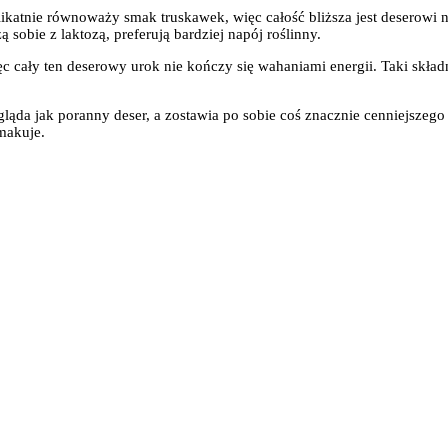
ikatnie równoważy smak truskawek, więc całość bliższa jest deserowi n
 sobie z laktozą, preferują bardziej napój roślinny.
ęc cały ten deserowy urok nie kończy się wahaniami energii. Taki skład
jak poranny deser, a zostawia po sobie coś znacznie cenniejszego niż
makuje.