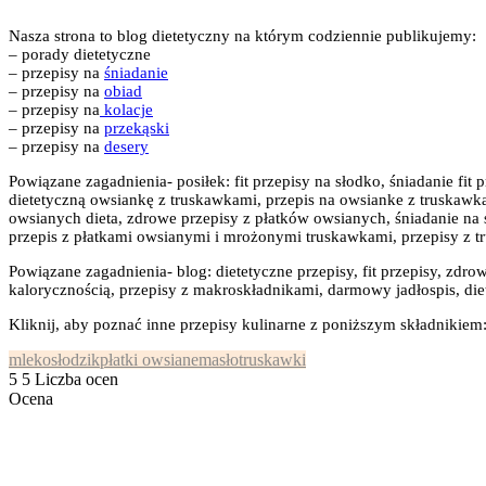
Nasza strona to blog dietetyczny na którym codziennie publikujemy:
– porady dietetyczne
– przepisy na
śniadanie
– przepisy na
obiad
– przepisy na
kolacje
– przepisy na
przekąski
– przepisy na
desery
Powiązane zagadnienia- posiłek: fit przepisy na słodko, śniadanie f
dietetyczną owsiankę z truskawkami, przepis na owsianke z truskawka
owsianych dieta, zdrowe przepisy z płatków owsianych, śniadanie n
przepis z płatkami owsianymi i mrożonymi truskawkami, przepisy z
Powiązane zagadnienia- blog: dietetyczne przepisy, fit przepisy, zdrow
kalorycznością, przepisy z makroskładnikami, darmowy jadłospis, diet
Kliknij, aby poznać inne przepisy kulinarne z poniższym składnikiem
mleko
słodzik
płatki owsiane
masło
truskawki
5
5
Liczba ocen
Ocena