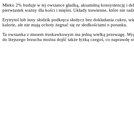
Mleko 2% buduje w tej owsiance gładką, aksamitną konsystencję i del
pierwiastek ważny dla kości i mięśni. Układy trawienne, które nie radzą
Erytrytol lub inny słodzik podkręca słodycz bez dokładania cukru, wi
kalorie, ale nie mają ochoty żegnać się ze słodkościami o poranku.
Ta owsianka z musem truskawkowym ma jedną wielką przewagę. Wygląda 
do lżejszego brzucha można dojść także łyżką czegoś, co naprawdę s