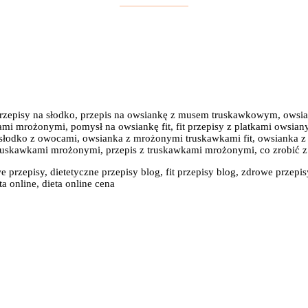
it przepisy na słodko, przepis na owsiankę z musem truskawkowym, owsi
mi mrożonymi, pomysł na owsiankę fit, fit przepisy z platkami owsiany
a słodko z owocami, owsianka z mrożonymi truskawkami fit, owsianka
 truskawkami mrożonymi, przepis z truskawkami mrożonymi, co zrobić 
e przepisy, dietetyczne przepisy blog, fit przepisy blog, zdrowe przepis
a online, dieta online cena
: