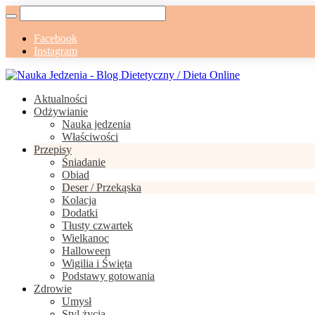
Facebook
Instagram
Aktualności
Odżywianie
Nauka jedzenia
Właściwości
Przepisy
Śniadanie
Obiad
Deser / Przekąska
Kolacja
Dodatki
Tłusty czwartek
Wielkanoc
Halloween
Wigilia i Święta
Podstawy gotowania
Zdrowie
Umysł
Styl życia