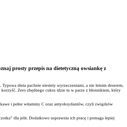
naj prosty przepis na dietetyczną owsiankę z
 Typowa dieta pachnie niestety wyrzeczeniami, a nie letnim deserem,
ją korzyść. Zero zbędnego cukru idzie tu w parze z błonnikiem, który
odkawe i pełne witaminy C oraz antyoksydantów, czyli związków
czotka” dla jelit. Dodatkowo usprawnia ich pracę i pomaga lepiej