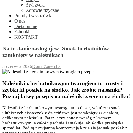
Styl życia
Zdrowie fizyczne
Porady i wskazówki
O nas
Dieta online
E-booki
KONTAKT
Na to danie zasługujesz. Smak herbatników
zamknięty w naleśnikach
3 czerwca 2026
Domi Zaremba
Naleśniki z herbatnikowym twarogiem to prosty i
szybki fit posiłek na słodko. Jak zrobić naleśniki?
Poznaj łatwy przepis na naleśniki z serem na słodko!
Naleśniki z herbatnikowym twarogiem to deser, w którym smak
ulubionych ciasteczek z dzieciństwa jest zamknięty w cienkim,
delikatnym naleśniku. Farsz łączy chudy twaróg z kremem
herbatnikowym, a całość pachnie i smakuje jak słodka przekąska
sprzed lat. Pod tą przyjemną kompozycją kryje się jednak posiłek z
potężną wartością odżywczą.