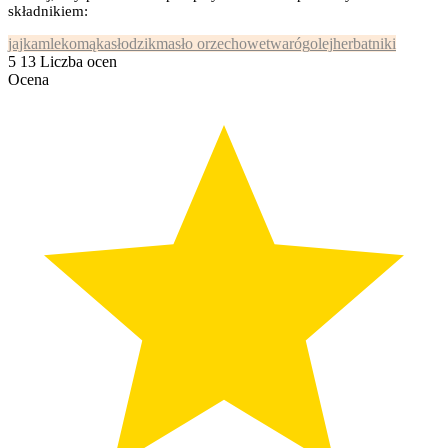
składnikiem:
jajka
mleko
mąka
słodzik
masło orzechowe
twaróg
olej
herbatniki
5
13
Liczba ocen
Ocena