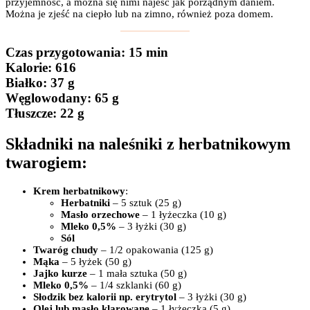
przyjemność, a można się nimi najeść jak porządnym daniem.
Można je zjeść na ciepło lub na zimno, również poza domem.
Czas przygotowania
: 15 min
Kalorie:
616
Białko
: 37 g
Węglowodany:
65 g
Tłuszcze
: 22 g
Składniki na naleśniki z herbatnikowym
twarogiem:
Krem herbatnikowy
:
Herbatniki
– 5 sztuk (25 g)
Masło orzechowe
– 1 łyżeczka (10 g)
Mleko 0,5%
– 3 łyżki (30 g)
Sól
Twaróg chudy
– 1/2 opakowania (125 g)
Mąka
– 5 łyżek (50 g)
Jajko kurze
– 1 mała sztuka (50 g)
Mleko 0,5%
– 1/4 szklanki (60 g)
Słodzik bez kalorii np. erytrytol
– 3 łyżki (30 g)
Olej lub masło klarowane
– 1 łyżeczka (5 g)