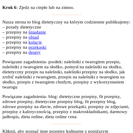
Krok 6:
Zjedz na ciepło lub na zimno.
Nasza strona to blog dietetyczny na którym codziennie publikujemy:
– porady dietetyczne
– przepisy na
śniadanie
– przepisy na
obiad
– przepisy na
kolacje
– przepisy na
przekąski
– przepisy na
desery
Powiązane zagadnienia- posiłek: naleśniki z twarogiem przepis,
naleśniki z twarogiem na słodko, pomysł na naleśniki na słodko,
dietetyczny przepis na naleśniki, naleśniki przepisy na słodko, jak
zrobić naleśniki z twarogiem, przepis na naleśniki z twarogiem na
słodko, przepis z twarogiem chudym, przepisy z wykorzystaniem
twarogu
Powiązane zagadnienia- blog: dietetyczne przepisy, fit przepisy,
zdrowe przepisy, dietetyczne przepisy blog, fit przepisy blog,
zdrowe przepisy na diecie, zdrowe przekąski, przepisy ze zdjęciami,
przepisy z kalorycznością, przepisy z makroskładnikami, darmowy
jadłospis, dieta online, dieta online cena
Kliknij, aby poznać inne przepisy kulinarne z poniższym