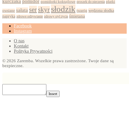
kurczaka
pomidor
pomidorki koktajlowe
proszek do pieczenia
płatki
słodzik
ser
skyr
sałata
wędzona słodka
owsiane
twaróg
papryka
śmietana
zdrowy styl życia
zdrowe odżywianie
Facebook
Instagram
O nas
Kontakt
Polityka Prywatności
© 2026 Zaremba. Wszelkie prawa zastrzeżone. Twoje dane są
bezpieczne.
Insert