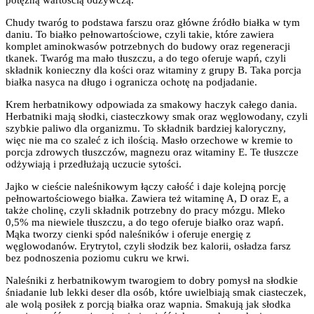
Chudy twaróg to podstawa farszu oraz główne źródło białka w tym
daniu. To białko pełnowartościowe, czyli takie, które zawiera
komplet aminokwasów potrzebnych do budowy oraz regeneracji
tkanek. Twaróg ma mało tłuszczu, a do tego oferuje wapń, czyli
składnik konieczny dla kości oraz witaminy z grupy B. Taka porcja
białka nasyca na długo i ogranicza ochotę na podjadanie.
Krem herbatnikowy odpowiada za smakowy haczyk całego dania.
Herbatniki mają słodki, ciasteczkowy smak oraz węglowodany, czyli
szybkie paliwo dla organizmu. To składnik bardziej kaloryczny,
więc nie ma co szaleć z ich ilością. Masło orzechowe w kremie to
porcja zdrowych tłuszczów, magnezu oraz witaminy E. Te tłuszcze
odżywiają i przedłużają uczucie sytości.
Jajko w cieście naleśnikowym łączy całość i daje kolejną porcję
pełnowartościowego białka. Zawiera też witaminę A, D oraz E, a
także cholinę, czyli składnik potrzebny do pracy mózgu. Mleko
0,5% ma niewiele tłuszczu, a do tego oferuje białko oraz wapń.
Mąka tworzy cienki spód naleśników i oferuje energię z
węglowodanów. Erytrytol, czyli słodzik bez kalorii, osładza farsz
bez podnoszenia poziomu cukru we krwi.
Naleśniki z herbatnikowym twarogiem to dobry pomysł na słodkie
śniadanie lub lekki deser dla osób, które uwielbiają smak ciasteczek,
ale wolą posiłek z porcją białka oraz wapnia. Smakują jak słodka