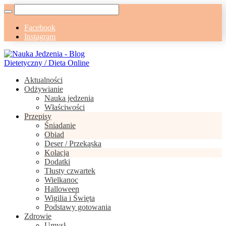
Facebook
Instagram
Aktualności
Odżywianie
Nauka jedzenia
Właściwości
Przepisy
Śniadanie
Obiad
Deser / Przekąska
Kolacja
Dodatki
Tłusty czwartek
Wielkanoc
Halloween
Wigilia i Święta
Podstawy gotowania
Zdrowie
Umysł