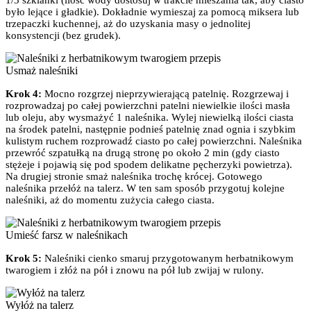
1/3 szklanki (ilość wody dostosuj w trakcie mieszania tak, aby ciasto
było lejące i gładkie). Dokładnie wymieszaj za pomocą miksera lub
trzepaczki kuchennej, aż do uzyskania masy o jednolitej
konsystencji (bez grudek).
Usmaż naleśniki
Krok 4:
Mocno rozgrzej nieprzywierającą patelnię. Rozgrzewaj i
rozprowadzaj po całej powierzchni patelni niewielkie ilości masła
lub oleju, aby wysmażyć 1 naleśnika. Wylej niewielką ilości ciasta
na środek patelni, następnie podnieś patelnię znad ognia i szybkim
kulistym ruchem rozprowadź ciasto po całej powierzchni. Naleśnika
przewróć szpatułką na drugą stronę po około 2 min (gdy ciasto
stężeje i pojawią się pod spodem delikatne pęcherzyki powietrza).
Na drugiej stronie smaż naleśnika trochę krócej. Gotowego
naleśnika przełóż na talerz. W ten sam sposób przygotuj kolejne
naleśniki, aż do momentu zużycia całego ciasta.
Umieść farsz w naleśnikach
Krok 5:
Naleśniki cienko smaruj przygotowanym herbatnikowym
twarogiem i złóż na pół i znowu na pół lub zwijaj w rulony.
Wyłóż na talerz