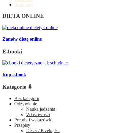
Instagram
DIETA ONLINE
Zamów dietę online
E-booki
Kup e-book
Kategorie ⇩
Bez kategorii
Odżywianie
Nauka jedzenia
Właściwości
Porady i wskazówki
Przepisy
Deser / Przekąska