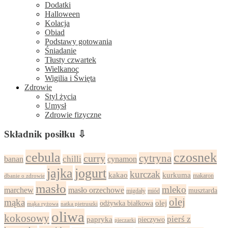
Dodatki
Halloween
Kolacja
Obiad
Podstawy gotowania
Śniadanie
Tłusty czwartek
Wielkanoc
Wigilia i Święta
Zdrowie
Styl życia
Umysł
Zdrowie fizyczne
Składnik posiłku ⇩
cebula
czosnek
cytryna
curry
chilli
cynamon
banan
jajka
jogurt
kurczak
kurkuma
kakao
dbanie o zdrowie
makaron
masło
mleko
marchew
masło orzechowe
musztarda
migdały
miód
olej
mąka
olej
odżywka białkowa
mąka ryżowa
natka pietruszki
oliwa
kokosowy
pierś z
papryka
pieczywo
pieczarki