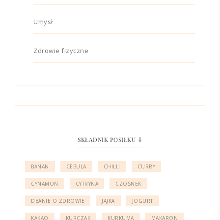
Umysł
Zdrowie fizyczne
SKŁADNIK POSIŁKU ⇩
BANAN
CEBULA
CHILLI
CURRY
CYNAMON
CYTRYNA
CZOSNEK
DBANIE O ZDROWIE
JAJKA
JOGURT
KAKAO
KURCZAK
KURKUMA
MAKARON