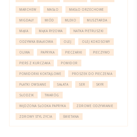
MARCHEW
MASŁO
MASŁO ORZECHOWE
MIGDAŁY
MIÓD
MLEKO
MUSZTARDA
MĄKA
MĄKA RYŻOWA
NATKA PIETRUSZKI
ODŻYWKA BIAŁKOWA
OLEJ
OLEJ KOKOSOWY
OLIWA
PAPRYKA
PIECZARKI
PIECZYWO
PIERŚ Z KURCZAKA
POMIDOR
POMIDORKI KOKTAJLOWE
PROSZEK DO PIECZENIA
PŁATKI OWSIANE
SAŁATA
SER
SKYR
SŁODZIK
TWARÓG
WĘDZONA SŁODKA PAPRYKA
ZDROWE ODŻYWIANIE
ZDROWY STYL ŻYCIA
ŚMIETANA