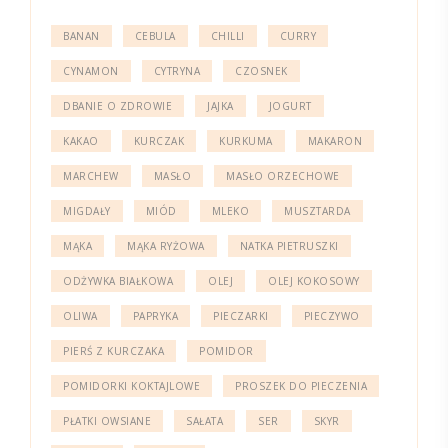
BANAN
CEBULA
CHILLI
CURRY
CYNAMON
CYTRYNA
CZOSNEK
DBANIE O ZDROWIE
JAJKA
JOGURT
KAKAO
KURCZAK
KURKUMA
MAKARON
MARCHEW
MASŁO
MASŁO ORZECHOWE
MIGDAŁY
MIÓD
MLEKO
MUSZTARDA
MĄKA
MĄKA RYŻOWA
NATKA PIETRUSZKI
ODŻYWKA BIAŁKOWA
OLEJ
OLEJ KOKOSOWY
OLIWA
PAPRYKA
PIECZARKI
PIECZYWO
PIERŚ Z KURCZAKA
POMIDOR
POMIDORKI KOKTAJLOWE
PROSZEK DO PIECZENIA
PŁATKI OWSIANE
SAŁATA
SER
SKYR