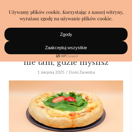
Pizza z serem w środku… ale
nie tam, gdzie myślisz
1 sierpnia 2025
Domi Zaremba