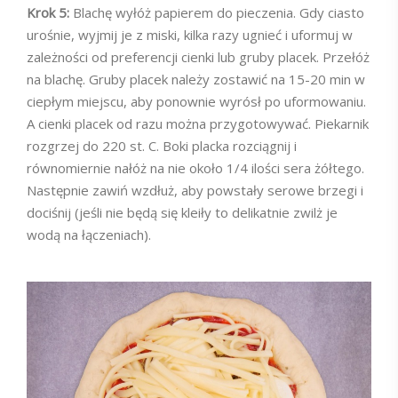
Krok 5:
Blachę wyłóż papierem do pieczenia. Gdy ciasto
urośnie, wyjmij je z miski, kilka razy ugnieć i uformuj w
zależności od preferencji cienki lub gruby placek. Przełóż
na blachę. Gruby placek należy zostawić na 15-20 min w
ciepłym miejscu, aby ponownie wyrósł po uformowaniu.
A cienki placek od razu można przygotowywać. Piekarnik
rozgrzej do 220 st. C. Boki placka rozciągnij i
równomiernie nałóż na nie około 1/4 ilości sera żółtego.
Następnie zawiń wzdłuż, aby powstały serowe brzegi i
dociśnij (jeśli nie będą się kleiły to delikatnie zwilż je
wodą na łączeniach).