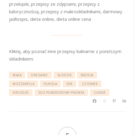
przekąski, przepisy ze zdjęciami, przepisy z
kalorycznością, przepisy z makroskładnikami, darmowy
jadłospis, dieta online, dieta online cena
Kliknij, aby poznać inne przepisy kulinarne z poniższym
składnikiem:
MĄKA
OREGANO
SŁODZIK
BAZYLIA
MOZZARELLA
RUKOLA
SER
CZOSNEK
DROŻDŻE
SOS POMIDOROWY PASSATA
CUKIER