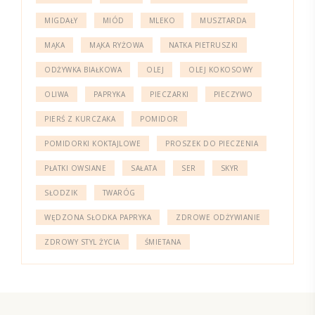
MIGDAŁY
MIÓD
MLEKO
MUSZTARDA
MĄKA
MĄKA RYŻOWA
NATKA PIETRUSZKI
ODŻYWKA BIAŁKOWA
OLEJ
OLEJ KOKOSOWY
OLIWA
PAPRYKA
PIECZARKI
PIECZYWO
PIERŚ Z KURCZAKA
POMIDOR
POMIDORKI KOKTAJLOWE
PROSZEK DO PIECZENIA
PŁATKI OWSIANE
SAŁATA
SER
SKYR
SŁODZIK
TWARÓG
WĘDZONA SŁODKA PAPRYKA
ZDROWE ODŻYWIANIE
ZDROWY STYL ŻYCIA
ŚMIETANA