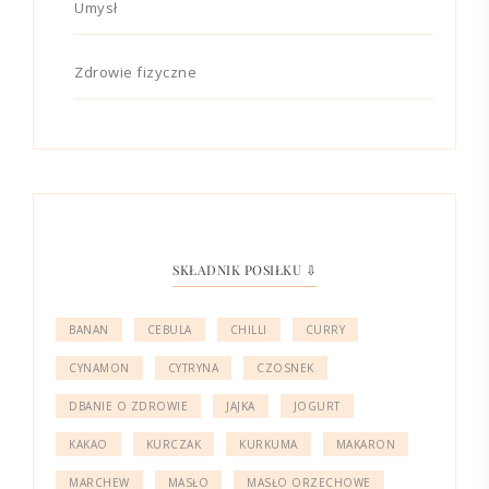
Umysł
Zdrowie fizyczne
SKŁADNIK POSIŁKU ⇩
BANAN
CEBULA
CHILLI
CURRY
CYNAMON
CYTRYNA
CZOSNEK
DBANIE O ZDROWIE
JAJKA
JOGURT
KAKAO
KURCZAK
KURKUMA
MAKARON
MARCHEW
MASŁO
MASŁO ORZECHOWE