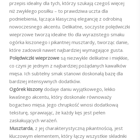
przepis idealny dla tych, którzy szukają czegoś więcej
niż zwykłego posiłku – to prawdziwa uczta dla
podniebienia, łącząca klasyczną elegancję z odrobiną
nowoczesnego akcentu. Delikatne, soczyste polędwiczki
wieprzowe tworzą idealne tło dla wyrazistego smaku
ogórka kiszonego i pikantnej musztardy, tworząc danie,
które zadowoli nawet najbardziej wymagające gusta.
Polędwiczki wieprzowe
są niezwykle delikatne i miękkie,
co czyni je jednym z najbardziej pożądanych kawałków
mięsa. Ich subtelny smak stanowi doskonałą bazę dla
bardziej intensywnych dodatków.
Ogórek kiszony
dodaje daniu wyjątkowego, lekko
kwaśnego akcentu, który doskonale równoważy
bogactwo mięsa. Jego chrupkość wnosi dodatkową
teksturę, sprawiając, że każdy kęs jest pełen
zaskakujących wrażeń.
Musztarda
, z jej charakterystyczną pikantnością, jest
kluczowym elementem, który łączy wszystkie składniki