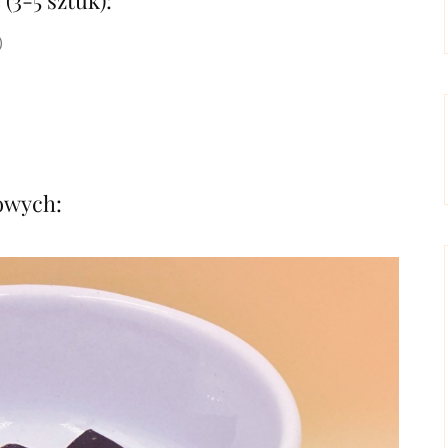
(3-5 sztuk):
)
owych: