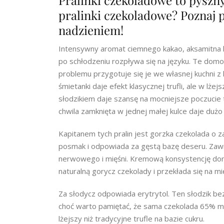
Pralinki czekoladowe to pyszny
pralinki czekoladowe? Poznaj p
nadzieniem!
Intensywny aromat ciemnego kakao, aksamitna k
po schłodzeniu rozpływa się na języku. Te domo
problemu przygotuje się je we własnej kuchni z k
śmietanki daje efekt klasycznej trufli, ale w lż
słodzikiem daje szansę na mocniejsze poczucie
chwila zamknięta w jednej małej kulce daje dużo 
Kapitanem tych pralin jest gorzka czekolada o z
posmak i odpowiada za gęstą bazę deseru. Zawie
nerwowego i mięśni. Kremową konsystencję do
naturalną gorycz czekolady i przekłada się na mi
Za słodycz odpowiada erytrytol. Ten słodzik bez 
choć warto pamiętać, że sama czekolada 65% ma g
lżejszy niż tradycyjne trufle na bazie cukru.