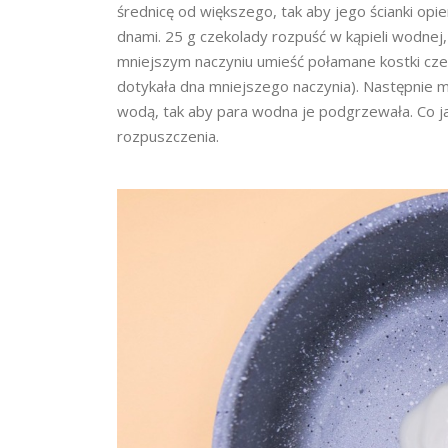
średnicę od większego, tak aby jego ścianki opie
dnami. 25 g czekolady rozpuść w kąpieli wodnej,
mniejszym naczyniu umieść połamane kostki czek
dotykała dna mniejszego naczynia). Następnie m
wodą, tak aby para wodna je podgrzewała. Co ja
rozpuszczenia.