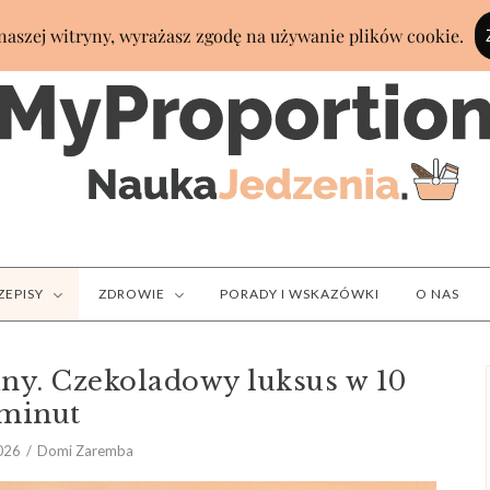
ZEPISY
ZDROWIE
PORADY I WSKAZÓWKI
O NAS
ny. Czekoladowy luksus w 10
minut
2026
Domi Zaremba