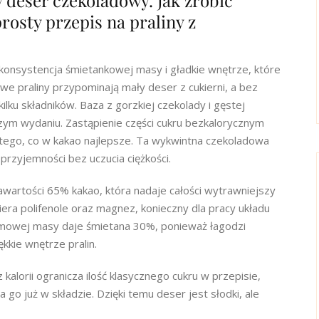
 deser czekoladowy. Jak zrobić
rosty przepis na praliny z
onsystencja śmietankowej masy i gładkie wnętrze, które
we praliny przypominają mały deser z cukierni, a bez
ilku składników. Baza z gorzkiej czekolady i gęstej
ejszym wydaniu. Zastąpienie części cukru bezkalorycznym
 tego, co w kakao najlepsze. Ta wykwintna czekoladowa
przyjemności bez uczucia ciężkości.
awartości 65% kakao, która nadaje całości wytrawniejszy
ra polifenole oraz magnez, konieczny dla pracy układu
mowej masy daje śmietana 30%, ponieważ łagodzi
ękkie wnętrze pralin.
kalorii ogranicza ilość klasycznego cukru w przepisie,
o już w składzie. Dzięki temu deser jest słodki, ale