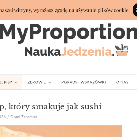
ZEPISY
ZDROWIE
PORADY I WSKAZÓWKI
O NAS
p, który smakuje jak sushi
2026
Domi Zaremba