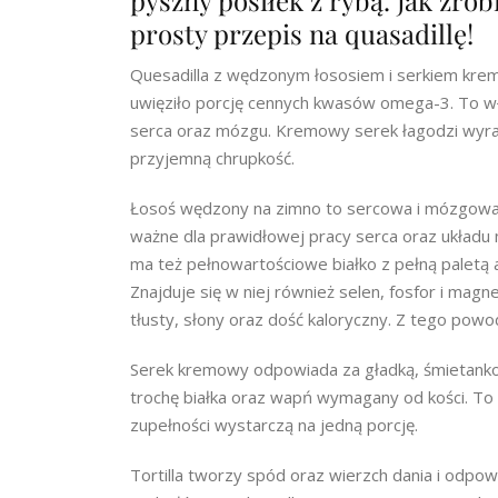
pyszny posiłek z rybą. Jak zrob
prosty przepis na quasadillę!
Quesadilla z wędzonym łososiem i serkiem kremo
uwięziło porcję cennych kwasów omega-3. To wła
serca oraz mózgu. Kremowy serek łagodzi wyraz
przyjemną chrupkość.
Łosoś wędzony na zimno to sercowa i mózgowa 
ważne dla prawidłowej pracy serca oraz układu
ma też pełnowartościowe białko z pełną paletą
Znajduje się w niej również selen, fosfor i mag
tłusty, słony oraz dość kaloryczny. Z tego powo
Serek kremowy odpowiada za gładką, śmietanko
trochę białka oraz wapń wymagany od kości. To r
zupełności wystarczą na jedną porcję.
Tortilla tworzy spód oraz wierzch dania i odpo