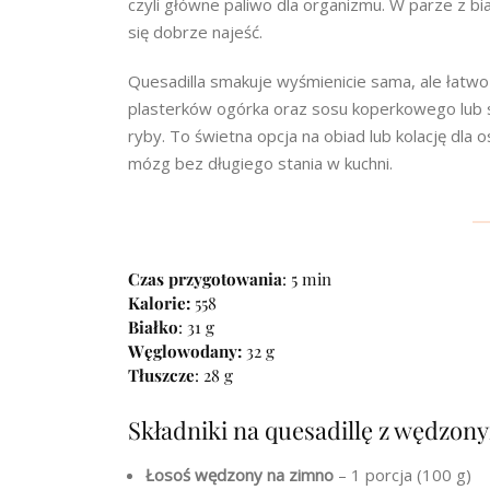
czyli główne paliwo dla organizmu. W parze z bi
się dobrze najeść.
Quesadilla smakuje wyśmienicie sama, ale łatwo 
plasterków ogórka oraz sosu koperkowego lub 
ryby. To świetna opcja na obiad lub kolację dla 
mózg bez długiego stania w kuchni.
Czas przygotowania
: 5 min
Kalorie:
558
Białko
: 31 g
Węglowodany:
32 g
Tłuszcze
: 28 g
Składniki na quesadillę z wędzo
Łosoś wędzony na zimno
– 1 porcja (100 g)