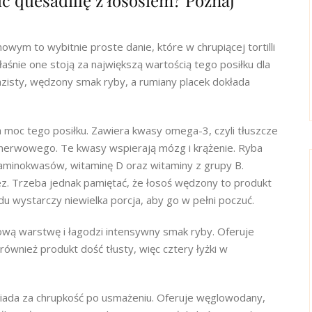
ić quesadillę z łososiem? Poznaj
wym to wybitnie proste danie, które w chrupiącej tortilli
śnie one stoją za największą wartością tego posiłku dla
isty, wędzony smak ryby, a rumiany placek dokłada
moc tego posiłku. Zawiera kwasy omega-3, czyli tłuszcze
 nerwowego. Te kwasy wspierają mózg i krążenie. Ryba
 aminokwasów, witaminę D oraz witaminy z grupy B.
nez. Trzeba jednak pamiętać, że łosoś wędzony to produkt
du wystarczy niewielka porcja, aby go w pełni poczuć.
wą warstwę i łagodzi intensywny smak ryby. Oferuje
ównież produkt dość tłusty, więc cztery łyżki w
wiada za chrupkość po usmażeniu. Oferuje węglowodany,