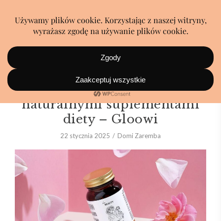
Renomowany sklep z
naturalnymi suplementami
diety – Gloowi
22 stycznia 2025
Domi Zaremba