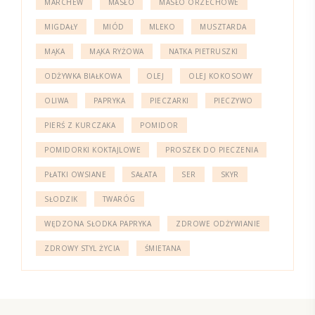
MARCHEW
MASŁO
MASŁO ORZECHOWE
MIGDAŁY
MIÓD
MLEKO
MUSZTARDA
MĄKA
MĄKA RYŻOWA
NATKA PIETRUSZKI
ODŻYWKA BIAŁKOWA
OLEJ
OLEJ KOKOSOWY
OLIWA
PAPRYKA
PIECZARKI
PIECZYWO
PIERŚ Z KURCZAKA
POMIDOR
POMIDORKI KOKTAJLOWE
PROSZEK DO PIECZENIA
PŁATKI OWSIANE
SAŁATA
SER
SKYR
SŁODZIK
TWARÓG
WĘDZONA SŁODKA PAPRYKA
ZDROWE ODŻYWIANIE
ZDROWY STYL ŻYCIA
ŚMIETANA