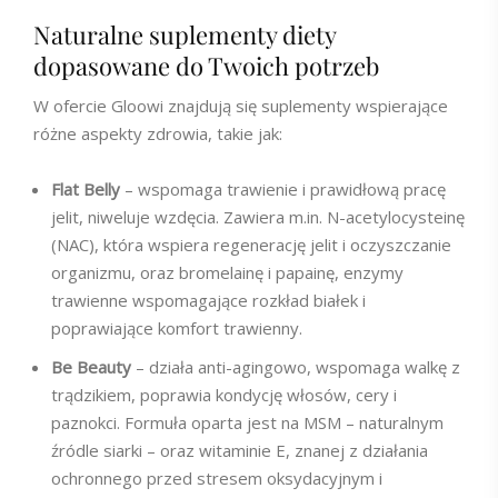
Naturalne suplementy diety
dopasowane do Twoich potrzeb
W ofercie Gloowi znajdują się suplementy wspierające
różne aspekty zdrowia, takie jak:
Flat Belly
– wspomaga trawienie i prawidłową pracę
jelit, niweluje wzdęcia. Zawiera m.in. N-acetylocysteinę
(NAC), która wspiera regenerację jelit i oczyszczanie
organizmu, oraz bromelainę i papainę, enzymy
trawienne wspomagające rozkład białek i
poprawiające komfort trawienny.
Be Beauty
– działa anti-agingowo, wspomaga walkę z
trądzikiem, poprawia kondycję włosów, cery i
paznokci. Formuła oparta jest na MSM – naturalnym
źródle siarki – oraz witaminie E, znanej z działania
ochronnego przed stresem oksydacyjnym i