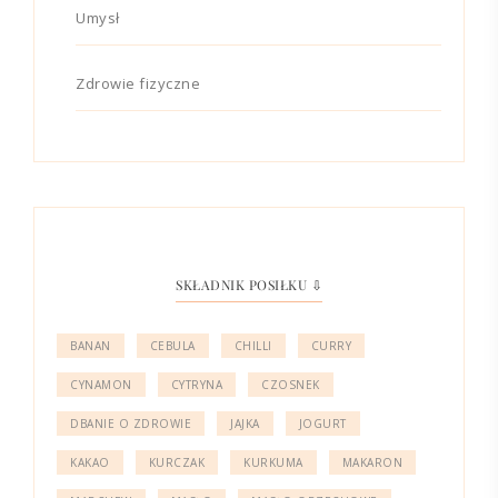
Umysł
Zdrowie fizyczne
SKŁADNIK POSIŁKU ⇩
BANAN
CEBULA
CHILLI
CURRY
CYNAMON
CYTRYNA
CZOSNEK
DBANIE O ZDROWIE
JAJKA
JOGURT
KAKAO
KURCZAK
KURKUMA
MAKARON