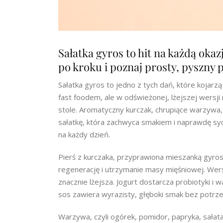
Sałatka gyros to hit na każdą okaz
po kroku i poznaj prosty, pyszny 
Sałatka gyros to jedno z tych dań, które kojarz
fast foodem, ale w odświeżonej, lżejszej wers
stole. Aromatyczny kurczak, chrupiące warzywa
sałatkę, która zachwyca smakiem i naprawdę syc
na każdy dzień.
Pierś z kurczaka, przyprawiona mieszanką gyro
regenerację i utrzymanie masy mięśniowej. Wers
znacznie lżejsza. Jogurt dostarcza probiotyki i
sos zawiera wyrazisty, głęboki smak bez potrzeb
Warzywa, czyli ogórek, pomidor, papryka, sałata i