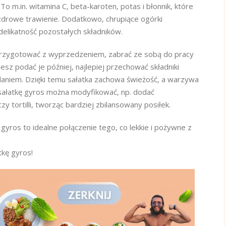
To m.in. witamina C, beta-karoten, potas i błonnik, które
zdrowe trawienie. Dodatkowo, chrupiące ogórki
elikatność pozostałych składników.
 przygotować z wyprzedzeniem, zabrać ze sobą do pracy
jesz podać je później, najlepiej przechować składniki
daniem. Dzięki temu sałatka zachowa świeżość, a warzywa
 sałatkę gyros można modyfikować, np. dodać
zy tortilli, tworząc bardziej zbilansowany posiłek.
yros to idealne połączenie tego, co lekkie i pożywne z
tkę gyros!