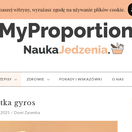
ZEPISY
ZDROWIE
PORADY I WSKAZÓWKI
O NAS
atka gyros
 2025
Domi Zaremba