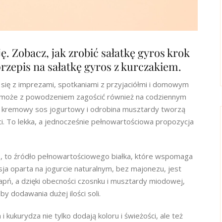
ję. Zobacz, jak zrobić sałatkę gyros krok
przepis na sałatkę gyros z kurczakiem.
ą się z imprezami, spotkaniami z przyjaciółmi i domowym
ji może z powodzeniem zagościć również na codziennym
, kremowy sos jogurtowy i odrobina musztardy tworzą
i. To lekka, a jednocześnie pełnowartościowa propozycja
s, to źródło pełnowartościowego białka, które wspomaga
ja oparta na jogurcie naturalnym, bez majonezu, jest
 wapń, a dzięki obecności czosnku i musztardy miodowej,
y dodawania dużej ilości soli.
 kukurydza nie tylko dodają koloru i świeżości, ale też