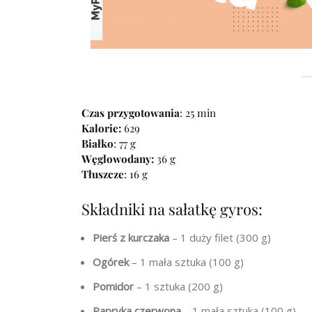
Czas przygotowania
: 25 min
Kalorie:
629
Białko
: 77 g
Węglowodany:
36 g
Tłuszcze
: 16 g
Składniki na sałatkę gyros:
Pierś z kurczaka
– 1 duży filet (300 g)
Ogórek
– 1 mała sztuka (100 g)
Pomidor
– 1 sztuka (200 g)
Papryka czerwona
– 1 mała sztuka (100 g)