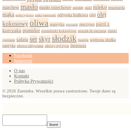
masło
mleko
marchew
masło orzechowe
musztarda
migdały
miód
olej
mąka
olej
odżywka białkowa
mąka ryżowa
natka pietruszki
oliwa
kokosowy
pierś z
papryka
pieczywo
pieczarki
kurczaka
pomidor
pomidorki koktajlowe
proszek do pieczenia
płatki
słodzik
ser
skyr
sałata
wędzona słodka
owsiane
twaróg
papryka
śmietana
zdrowy styl życia
zdrowe odżywianie
Facebook
Instagram
O nas
Kontakt
Polityka Prywatności
© 2026 Zaremba. Wszelkie prawa zastrzeżone. Twoje dane są
bezpieczne.
Insert