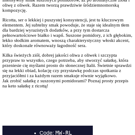
oliwę z oliwek. Razem tworzą prawdziwie śródziemnomorską
kompozycję.
Ricotta, ser o lekkiej i puszystej konsystencji, jest tu kluczowym
elementem. Jej subtelny smak powoduje, że staje się idealnym tłem
dla bardziej wyrazistych dodatków, a przy tym dostarcza
pełnowartościowe białko i wapń. Suszone pomidory, z ich głębokim,
lekko słodkim aromatem, wnoszą charakterystyczny włoski akcent,
który doskonale równoważy łagodność sera.
Kilka świeżych ziół, dobrej jakości oliwa z oliwek i szczypta
przypraw to wszystko, czego potrzeba, aby stworzyć sałatkę, która
przeniesie cię myślami prosto do słonecznej Italii. Świetnie sprawdzi
się na lekki obiad, kolację czy przystawkę podczas spotkania z
przyjaciółmi i za każdym razem smakuje równie wyjątkowo.
Jak zrobić sałatkę z suszonymi pomidorami? Poznaj prosty przepis
na keto sałatkę z ricottą!