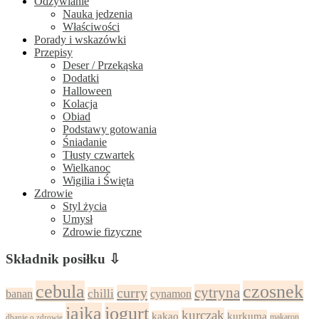
Odżywianie
Nauka jedzenia
Właściwości
Porady i wskazówki
Przepisy
Deser / Przekąska
Dodatki
Halloween
Kolacja
Obiad
Podstawy gotowania
Śniadanie
Tłusty czwartek
Wielkanoc
Wigilia i Święta
Zdrowie
Styl życia
Umysł
Zdrowie fizyczne
Składnik posiłku ⇩
cebula
czosnek
cytryna
curry
chilli
cynamon
banan
jajka
jogurt
kurczak
kurkuma
kakao
dbanie o zdrowie
makaron