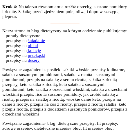
Krok 4:
Na talerzu równomiernie rozłóż orzechy, suszone pomidory
i ricottę. Sałatkę przed zjedzeniem polej oliwą i dopraw szczyptą
pieprzu.
Nasza strona to blog dietetyczny na którym codziennie publikujemy:
– porady dietetyczne
– przepisy na
śniadanie
– przepisy na
obiad
– przepisy na
kolacje
– przepisy na
przekąski
– przepisy na
desery
Powiązane zagadnienia- posiłek: sałatki włoskie przepisy kulinarne,
sałatka z suszonymi pomidorami, salatka z ricotta i suszonymi
pomidorami, przepis na sałatkę z serem ricotta, sałatka z ricottą
przepisy, keto sałatka z ricottą, keto sałatka z suszonymi
pomidorami, keto sałatka z orzechami włoskimi, sałatka z orzechami
włoskimi przepis, ricotta suszone pomidory, jak zrobić sałatkę z
ricottą, przepis na sałatkę z ricottą, włoskie danie keto, przepis na
danie z ricotty, przepis na cos z ricotty, przepis z ricottą salatka, keto
przepis ricotta, przepis z dodatkiem suszonych pomidorów, przepis z
orzechami włoskimi
Powiązane zagadnienia- blog: dietetyczne przepisy, fit przepisy,
zdrowe przepisy, dietetyczne przepisy blog, fit przepisy blog,