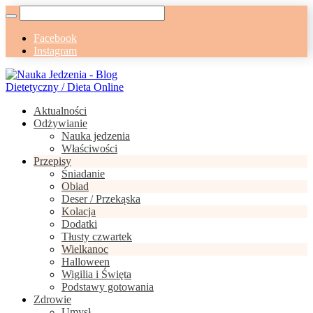
Facebook
Instagram
Aktualności
Odżywianie
Nauka jedzenia
Właściwości
Przepisy
Śniadanie
Obiad
Deser / Przekąska
Kolacja
Dodatki
Tłusty czwartek
Wielkanoc
Halloween
Wigilia i Święta
Podstawy gotowania
Zdrowie
Umysł