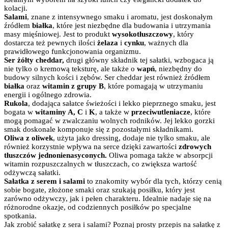
kolacji.
Salami
, znane z intensywnego smaku i aromatu, jest doskonałym
źródłem
białka
, które jest niezbędne dla budowania i utrzymania
masy mięśniowej. Jest to produkt
wysokotłuszczowy
, który
dostarcza też pewnych ilości
żelaza
i
cynku
, ważnych dla
prawidłowego funkcjonowania organizmu.
Ser żółty cheddar,
drugi główny składnik tej sałatki, wzbogaca ją
nie tylko o kremową teksturę, ale także o
wapń
, niezbędny do
budowy silnych kości i zębów. Ser cheddar jest również źródłem
białka
oraz
witamin z grupy B
, które pomagają w utrzymaniu
energii i ogólnego zdrowia.
Rukola
, dodająca sałatce świeżości i lekko pieprznego smaku, jest
bogata w
witaminy A, C
i
K
, a także w
przeciwutleniacze
, które
mogą pomagać w zwalczaniu wolnych rodników. Jej lekko gorzki
smak doskonale komponuje się z pozostałymi składnikami.
Oliwa z oliwek
, użyta jako dressing, dodaje nie tylko smaku, ale
również korzystnie wpływa na serce dzięki zawartości
zdrowych
tłuszczów jednonienasyconych.
Oliwa pomaga także w absorpcji
witamin rozpuszczalnych w tłuszczach, co zwiększa wartość
odżywczą sałatki.
Sałatka z serem i salami
to znakomity wybór dla tych, którzy cenią
sobie bogate, złożone smaki oraz szukają posiłku, który jest
zarówno odżywczy, jak i pełen charakteru. Idealnie nadaje się na
różnorodne okazje, od codziennych posiłków po specjalne
spotkania.
Jak zrobić sałatkę z sera i salami? Poznaj prosty przepis na sałatkę z