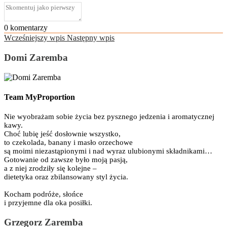
0
komentarzy
Wcześniejszy wpis
Następny wpis
Domi Zaremba
Team MyProportion
Nie wyobrażam sobie życia bez pysznego jedzenia i aromatycznej
kawy.
Choć lubię jeść dosłownie wszystko,
to czekolada, banany i masło orzechowe
są moimi niezastąpionymi i nad wyraz ulubionymi składnikami…
Gotowanie od zawsze było moją pasją,
a z niej zrodziły się kolejne –
dietetyka oraz zbilansowany styl życia.
Kocham podróże, słońce
i przyjemne dla oka posiłki.
Grzegorz Zaremba