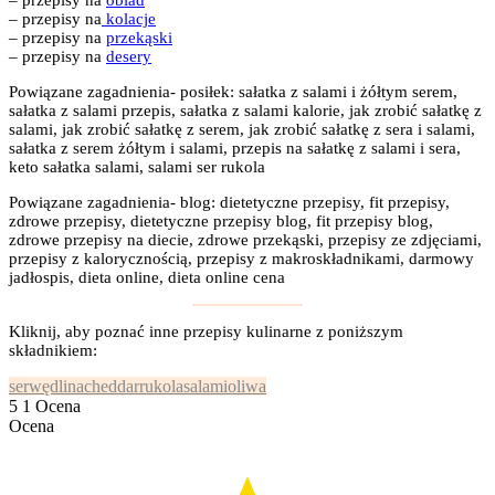
– przepisy na
obiad
– przepisy na
kolacje
– przepisy na
przekąski
– przepisy na
desery
Powiązane zagadnienia- posiłek: sałatka z salami i żółtym serem,
sałatka z salami przepis, sałatka z salami kalorie, jak zrobić sałatkę z
salami, jak zrobić sałatkę z serem, jak zrobić sałatkę z sera i salami,
sałatka z serem żółtym i salami, przepis na sałatkę z salami i sera,
keto sałatka salami, salami ser rukola
Powiązane zagadnienia- blog: dietetyczne przepisy, fit przepisy,
zdrowe przepisy, dietetyczne przepisy blog, fit przepisy blog,
zdrowe przepisy na diecie, zdrowe przekąski, przepisy ze zdjęciami,
przepisy z kalorycznością, przepisy z makroskładnikami, darmowy
jadłospis, dieta online, dieta online cena
Kliknij, aby poznać inne przepisy kulinarne z poniższym
składnikiem:
ser
wędlina
cheddar
rukola
salami
oliwa
5
1
Ocena
Ocena