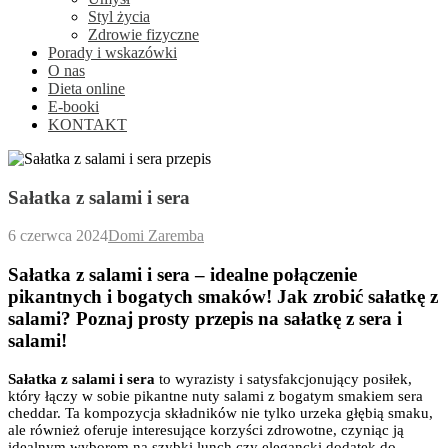
Styl życia
Zdrowie fizyczne
Porady i wskazówki
O nas
Dieta online
E-booki
KONTAKT
Sałatka z salami i sera
6 czerwca 2024
Domi Zaremba
Sałatka z salami i sera – idealne połączenie
pikantnych i bogatych smaków! Jak zrobić sałatkę z
salami? Poznaj prosty przepis na sałatkę z sera i
salami!
Sałatka z salami i sera
to wyrazisty i satysfakcjonujący posiłek,
który łączy w sobie pikantne nuty salami z bogatym smakiem sera
cheddar. Ta kompozycja składników nie tylko urzeka głębią smaku,
ale również oferuje interesujące korzyści zdrowotne, czyniąc ją
idealnym wyborem na szybki lunch czy elegancki dodatek do