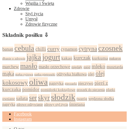
Wigilia i Święta
Zdrowie
Styl życia
Umysł
Zdrowie fizyczne
Składnik posiłku ⇩
cebula
czosnek
cytryna
curry
chilli
cynamon
banan
jajka
jogurt
kurczak
kurkuma
kakao
dbanie o zdrowie
makaron
masło
mleko
marchew
masło orzechowe
musztarda
migdały
miód
olej
mąka
olej
odżywka białkowa
mąka ryżowa
natka pietruszki
oliwa
kokosowy
pierś z
papryka
pieczywo
pieczarki
kurczaka
pomidor
pomidorki koktajlowe
proszek do pieczenia
płatki
słodzik
ser
skyr
sałata
wędzona słodka
owsiane
twaróg
papryka
śmietana
zdrowy styl życia
zdrowe odżywianie
Facebook
Instagram
O nas