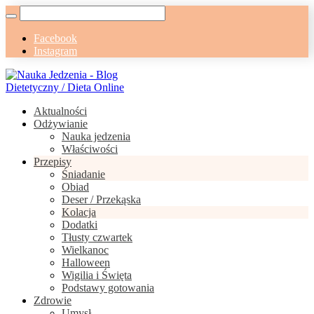
Facebook
Instagram
Aktualności
Odżywianie
Nauka jedzenia
Właściwości
Przepisy
Śniadanie
Obiad
Deser / Przekąska
Kolacja
Dodatki
Tłusty czwartek
Wielkanoc
Halloween
Wigilia i Święta
Podstawy gotowania
Zdrowie
Umysł