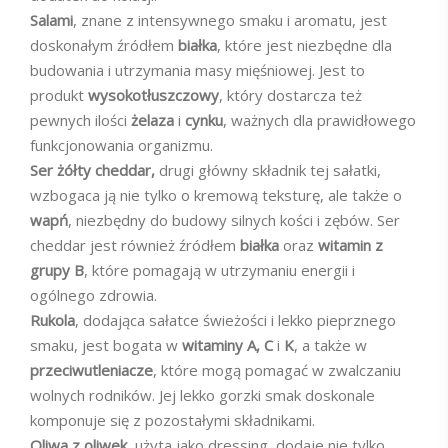
Salami
, znane z intensywnego smaku i aromatu, jest
doskonałym źródłem
białka
, które jest niezbędne dla
budowania i utrzymania masy mięśniowej. Jest to
produkt
wysokotłuszczowy
, który dostarcza też
pewnych ilości
żelaza
i
cynku
, ważnych dla prawidłowego
funkcjonowania organizmu.
Ser żółty cheddar,
drugi główny składnik tej sałatki,
wzbogaca ją nie tylko o kremową teksturę, ale także o
wapń
, niezbędny do budowy silnych kości i zębów. Ser
cheddar jest również źródłem
białka
oraz
witamin z
grupy B
, które pomagają w utrzymaniu energii i
ogólnego zdrowia.
Rukola
, dodająca sałatce świeżości i lekko pieprznego
smaku, jest bogata w
witaminy A, C
i
K
, a także w
przeciwutleniacze
, które mogą pomagać w zwalczaniu
wolnych rodników. Jej lekko gorzki smak doskonale
komponuje się z pozostałymi składnikami.
Oliwa z oliwek
, użyta jako dressing, dodaje nie tylko