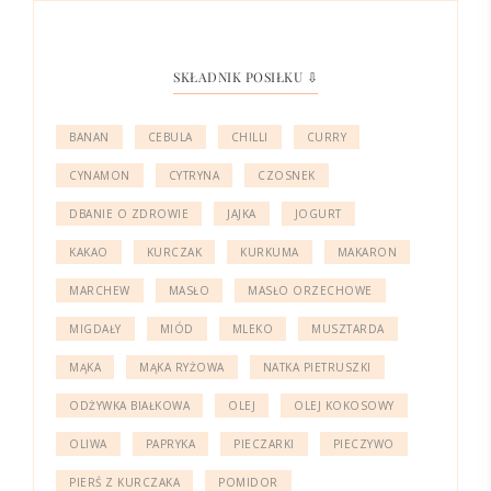
SKŁADNIK POSIŁKU ⇩
BANAN
CEBULA
CHILLI
CURRY
CYNAMON
CYTRYNA
CZOSNEK
DBANIE O ZDROWIE
JAJKA
JOGURT
KAKAO
KURCZAK
KURKUMA
MAKARON
MARCHEW
MASŁO
MASŁO ORZECHOWE
MIGDAŁY
MIÓD
MLEKO
MUSZTARDA
MĄKA
MĄKA RYŻOWA
NATKA PIETRUSZKI
ODŻYWKA BIAŁKOWA
OLEJ
OLEJ KOKOSOWY
OLIWA
PAPRYKA
PIECZARKI
PIECZYWO
PIERŚ Z KURCZAKA
POMIDOR