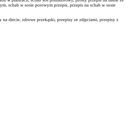
bu w plastrach, schab sos pomidorowy, prosty przepis na danie ze
ym, schab w sosie porowym przepis, przepis na schab w sosie
y na diecie, zdrowe przekąski, przepisy ze zdjęciami, przepisy z