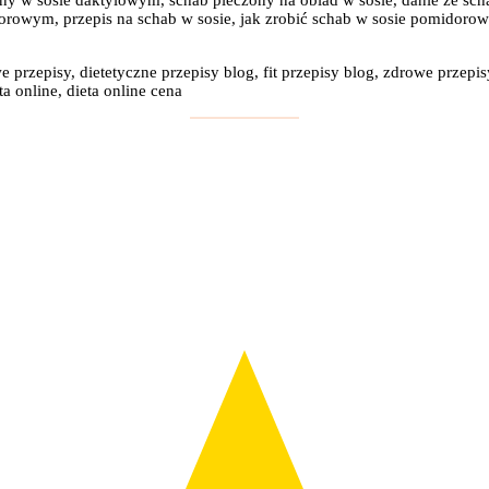
y w sosie daktylowym, schab pieczony na obiad w sosie, danie ze scha
rowym, przepis na schab w sosie, jak zrobić schab w sosie pomidorow
e przepisy, dietetyczne przepisy blog, fit przepisy blog, zdrowe przepis
a online, dieta online cena
: