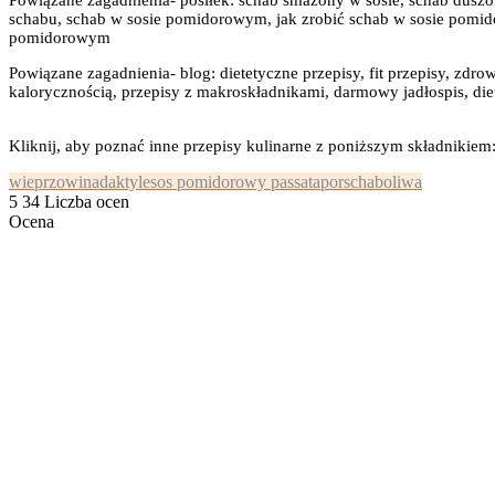
Powiązane zagadnienia- posiłek: schab smażony w sosie, schab duszon
schabu, schab w sosie pomidorowym, jak zrobić schab w sosie pomido
pomidorowym
Powiązane zagadnienia- blog: dietetyczne przepisy, fit przepisy, zdrow
kalorycznością, przepisy z makroskładnikami, darmowy jadłospis, diet
Kliknij, aby poznać inne przepisy kulinarne z poniższym składnikiem
wieprzowina
daktyle
sos pomidorowy passata
por
schab
oliwa
5
34
Liczba ocen
Ocena