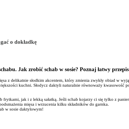
agać o dokładkę
 schabu. Jak zrobić schab w sosie? Poznaj łatwy przep
sa z delikatnie słodkim akcentem, który zmienia zwykły obiad w wyjąt
 w większości kuchni. Słodycz daktyli naturalnie równoważy kwasowość 
.
frytkami, jak i z lekką sałatką. Jeśli schab kojarzy ci się tylko z pan
podsmażenia mięsa i wrzucenia kilku składników do garnka.
hab w sosie daktylowym!