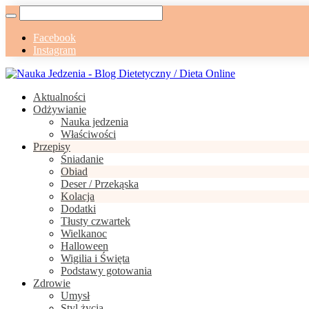
Facebook
Instagram
Aktualności
Odżywianie
Nauka jedzenia
Właściwości
Przepisy
Śniadanie
Obiad
Deser / Przekąska
Kolacja
Dodatki
Tłusty czwartek
Wielkanoc
Halloween
Wigilia i Święta
Podstawy gotowania
Zdrowie
Umysł
Styl życia