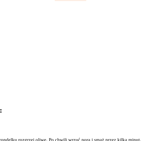
:
rondelku rozgrzej oliwę. Po chwili wrzuć pora i smaż przez kilka minut