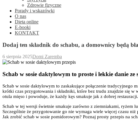
Zdrowie fizyczne
Porady i wskazówki
O nas
Dieta online
E-booki
KONTAKT
Dodaj ten składnik do schabu, a domownicy będą bł
6 sierpnia 2025
Domi Zaremba
Schab w sosie daktylowym to proste i lekkie danie ze
Schab w sosie daktylowym to zaskakujące połączenie tradycyjnego mię
krótki czas przygotowania i składniki, które bez trudu znajdzie się
otula mięso i powoduje, że każdy kęs smakuje jak z dobrej restauracji
Schab w tej wersji świetnie smakuje zarówno z ziemniakami, ryżem lub 
Szczególnie że przygotowanie go nie wymaga wiele więcej czasu niż 
Jak zrobić schab w sosie pomidorowym? Poznaj prosty przepis na sc