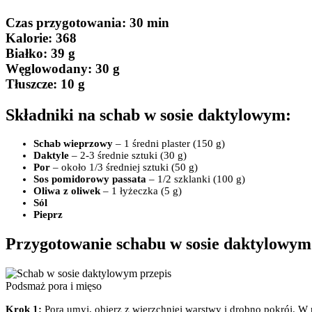
Czas przygotowania
: 30 min
Kalorie:
368
Białko
: 39 g
Węglowodany:
30 g
Tłuszcze
: 10 g
Składniki na schab w sosie daktylowym:
Schab wieprzowy
– 1 średni plaster (150 g)
Daktyle
– 2-3 średnie sztuki (30 g)
Por
– około 1/3 średniej sztuki (50 g)
Sos pomidorowy passata
– 1/2 szklanki (100 g)
Oliwa z oliwek
– 1 łyżeczka (5 g)
Sól
Pieprz
Przygotowanie schabu w sosie daktylowym
Podsmaż pora i mięso
Krok 1:
Pora umyj, obierz z wierzchniej warstwy i drobno pokrój. W 