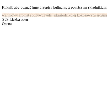
Kliknij, aby poznać inne przepisy kulinarne z poniższym składnikiem
waniliowy aromat spożywczy
olej
jajka
słodzik
olej kokosowy
twaróg
mą
5
23
Liczba ocen
Ocena