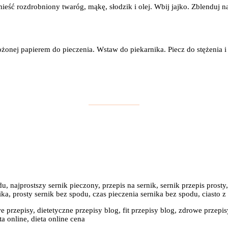
eść rozdrobniony twaróg, mąkę, słodzik i olej. Wbij jajko. Zblenduj na
onej papierem do pieczenia. Wstaw do piekarnika. Piecz do stężenia i 
u, najprostszy sernik pieczony, przepis na sernik, sernik przepis prosty,
nika, prosty sernik bez spodu, czas pieczenia sernika bez spodu, ciasto z
e przepisy, dietetyczne przepisy blog, fit przepisy blog, zdrowe przepis
a online, dieta online cena