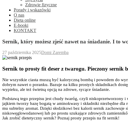
Zdrowie fizyczne
Porady i wskazówki
O nas
Dieta online
E-booki
KONTAKT
Sernik, który możesz zjeść nawet na śniadanie. I to wc
27 października 2025
Domi Zaremba
Sernik to prosty fit deser z twarogu. Pieczony sernik 
Nie wszystkie ciasta muszą być kaloryczną bombą i powodem do wyrz
dobrym nawet o poranku. Bazuje na kilku prostych składnikach dostę
wypieku, ale też świetną opcją na zdrowe, sycące śniadanie.
Podstawą tego przepisu jest chudy twaróg, czyli niskoprzetworzony i
jajkiem tworzy bazę bogatą w aminokwasy i składniki niezbędne dla re
mu subtelny aromat. Dzięki słodzikowi bez kalorii sernik zachowuje s
niskowęglowodanowej lub po prostu szukające zdrowych zamiennikó
Jak zrobić dietetyczny sernik? Poznaj prosty przepis na fit sernik!