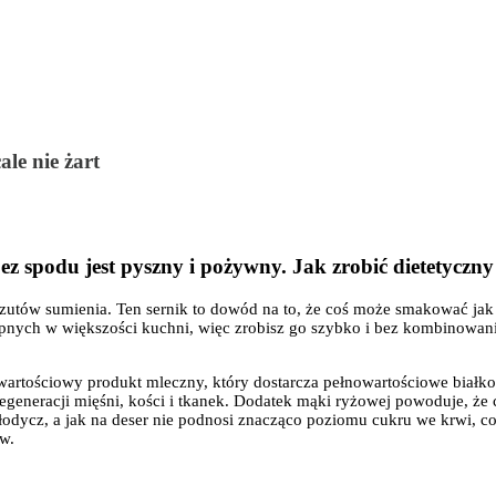
ale nie żart
bez spodu jest pyszny i pożywny. Jak zrobić dietetyczny
utów sumienia. Ten sernik to dowód na to, że coś może smakować jak
pnych w większości kuchni, więc zrobisz go szybko i bez kombinowania
 wartościowy produkt mleczny, który dostarcza pełnowartościowe białko
generacji mięśni, kości i tkanek. Dodatek mąki ryżowej powoduje, że c
łodycz, a jak na deser nie podnosi znacząco poziomu cukru we krwi, co
w.