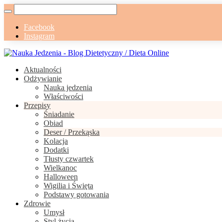
Facebook
Instagram
Aktualności
Odżywianie
Nauka jedzenia
Właściwości
Przepisy
Śniadanie
Obiad
Deser / Przekąska
Kolacja
Dodatki
Tłusty czwartek
Wielkanoc
Halloween
Wigilia i Święta
Podstawy gotowania
Zdrowie
Umysł
Styl życia