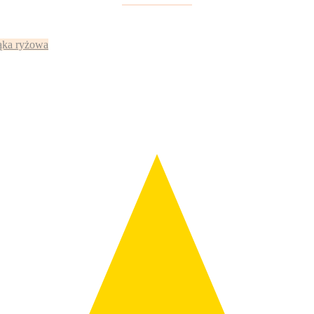
:
ka ryżowa