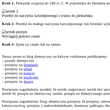
Krok 1:
Piekarnik rozgrzej do 180 st. C. W pojemniku do blendera umi
Przełóż do naczynia żaroodpornego i wstaw do piekarnika
Krok 2:
Przełóż do małego naczynia żaroodpornego lub foremki wyłoż
Wyciągnij gotowe ciasto
Krok 3:
Zjedz na ciepło lub na zimno.
Nasza strona to blog dietetyczny na którym codziennie publikujemy:
– porady dietetyczne
– przepisy na
śniadanie
– przepisy na
obiad
– przepisy na
kolacje
– przepisy na
przekąski
– przepisy na
desery
Powiązane zagadnienia- posiłek: fit sernik, najprostszy sernik bez spod
sernik fit, przepis na dietetyczny sernik, przepis na dietetycznego ser
Powiązane zagadnienia- blog: dietetyczne przepisy, fit przepisy, zdrow
kalorycznością, przepisy z makroskładnikami, darmowy jadłospis, diet