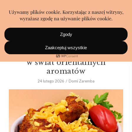
Domowa shawarma. Podróż
w świat orientalnych
aromatów
24 lutego 2026
Domi Zaremba