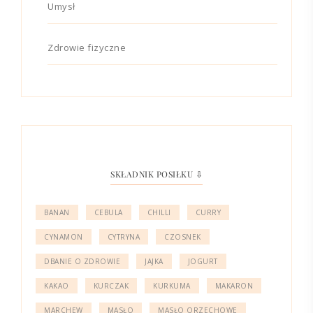
Umysł
Zdrowie fizyczne
SKŁADNIK POSIŁKU ⇩
BANAN
CEBULA
CHILLI
CURRY
CYNAMON
CYTRYNA
CZOSNEK
DBANIE O ZDROWIE
JAJKA
JOGURT
KAKAO
KURCZAK
KURKUMA
MAKARON
MARCHEW
MASŁO
MASŁO ORZECHOWE