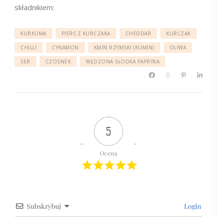
składnikiem:
KURKUMA
PIERŚ Z KURCZAKA
CHEDDAR
KURCZAK
CHILLI
CYNAMON
KMIN RZYMSKI (KUMIN)
OLIWA
SER
CZOSNEK
WĘDZONA SŁODKA PAPRYKA
5
Ocena
Subskrybuj
Login