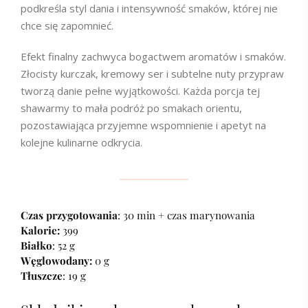
podkreśla styl dania i intensywność smaków, której nie
chce się zapomnieć.
Efekt finalny zachwyca bogactwem aromatów i smaków.
Złocisty kurczak, kremowy ser i subtelne nuty przypraw
tworzą danie pełne wyjątkowości. Każda porcja tej
shawarmy to mała podróż po smakach orientu,
pozostawiająca przyjemne wspomnienie i apetyt na
kolejne kulinarne odkrycia.
Czas przygotowania
: 30 min + czas marynowania
Kalorie:
399
Białko
: 52 g
Węglowodany:
0 g
Tłuszcze
: 19 g