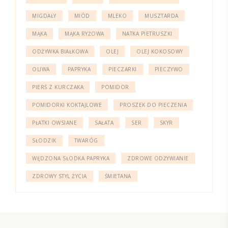
MIGDAŁY
MIÓD
MLEKO
MUSZTARDA
MĄKA
MĄKA RYŻOWA
NATKA PIETRUSZKI
ODŻYWKA BIAŁKOWA
OLEJ
OLEJ KOKOSOWY
OLIWA
PAPRYKA
PIECZARKI
PIECZYWO
PIERŚ Z KURCZAKA
POMIDOR
POMIDORKI KOKTAJLOWE
PROSZEK DO PIECZENIA
PŁATKI OWSIANE
SAŁATA
SER
SKYR
SŁODZIK
TWARÓG
WĘDZONA SŁODKA PAPRYKA
ZDROWE ODŻYWIANIE
ZDROWY STYL ŻYCIA
ŚMIETANA