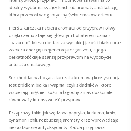
intensywność przypraw. Ta domowa shawarma to
idealny wybór na sycący lunch lub aromatyczną kolację,
która przenosi w egzotyczny świat smaków orientu.
Pierś z kurczaka nabiera aromatu od przypraw i oliwy,
dzięki czemu staje się głównym bohaterem dania z
„pazurem”. Mięso dostarcza wysokiej jakości białko oraz
wspiera energię i regenerację organizmu, a jego
delikatność daje szansę przyprawom na wydobycie
anturażu smakowego.
Ser cheddar wzbogaca kurczaka kremową konsystencją.
Jest źródłem białka i wapnia, czyli składników, które
wspierają mięśnie i kości, a łagodny smak doskonale
równoważy intensywność przypraw.
Przyprawy takie jak wędzona papryka, kurkuma, kmin,
cynamon i chili, rozbudzają aromaty oraz wprowadzają
niezastąpione antyoksydanty. Każda przyprawa