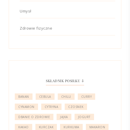
Umysł
Zdrowie fizyczne
SKŁADNIK POSIŁKU ⇩
BANAN
CEBULA
CHILLI
CURRY
CYNAMON
CYTRYNA
CZOSNEK
DBANIE O ZDROWIE
JAJKA
JOGURT
KAKAO
KURCZAK
KURKUMA
MAKARON