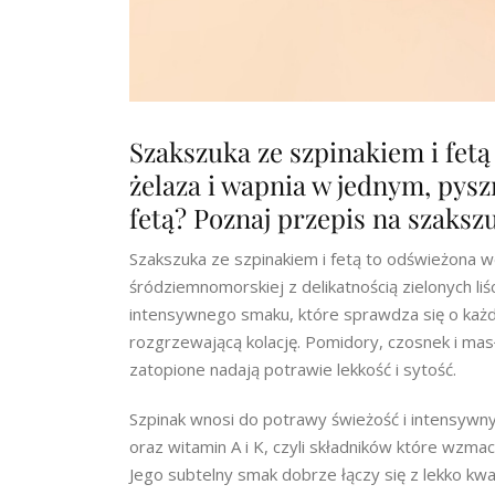
Szakszuka ze szpinakiem i fet
żelaza i wapnia w jednym, pysz
fetą? Poznaj przepis na szaksz
Szakszuka ze szpinakiem i fetą to odświeżona we
śródziemnomorskiej z delikatnością zielonych liś
intensywnego smaku, które sprawdza się o każde
rozgrzewającą kolację. Pomidory, czosnek i mas
zatopione nadają potrawie lekkość i sytość.
Szpinak wnosi do potrawy świeżość i intensywny 
oraz witamin A i K, czyli składników które wzm
Jego subtelny smak dobrze łączy się z lekko kw