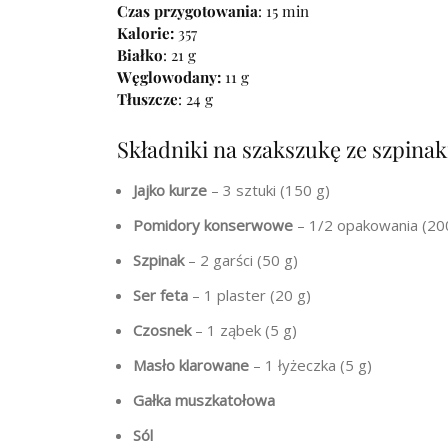
Czas przygotowania
: 15 min
Kalorie:
357
Białko
: 21 g
Węglowodany:
11 g
Tłuszcze
: 24 g
Składniki na szakszukę ze szpinaki
Jajko kurze
– 3 sztuki (150 g)
Pomidory konserwowe
– 1/2 opakowania (20
Szpinak
– 2 garści (50 g)
Ser feta
– 1 plaster (20 g)
Czosnek
– 1 ząbek (5 g)
Masło klarowane
– 1 łyżeczka (5 g)
Gałka muszkatołowa
Sól