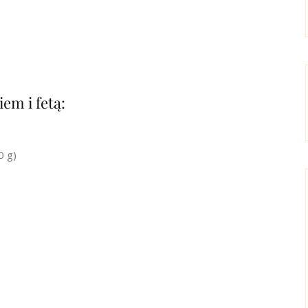
em i fetą:
0 g)