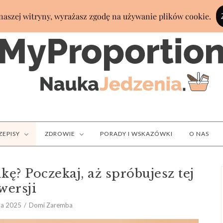
ZEPISY
ZDROWIE
PORADY I WSKAZÓWKI
O NAS
kę? Poczekaj, aż spróbujesz tej
wersji
ka 2025
Domi Zaremba