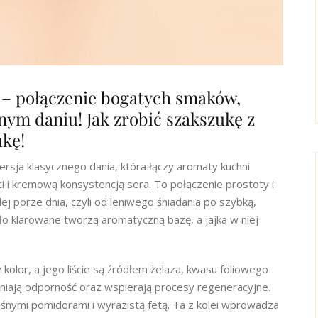
ą – połączenie bogatych smaków,
nym daniu! Jak zrobić szakszukę z
ukę!
rsja klasycznego dania, która łączy aromaty kuchni
ci i kremową konsystencją sera. To połączenie prostoty i
j porze dnia, czyli od leniwego śniadania po szybką,
ło klarowane tworzą aromatyczną bazę, a jajka w niej
kolor, a jego liście są źródłem żelaza, kwasu foliowego
acniają odporność oraz wspierają procesy regeneracyjne.
aśnymi pomidorami i wyrazistą fetą. Ta z kolei wprowadza