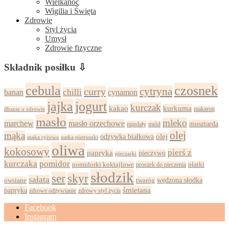
Wielkanoc
Wigilia i Święta
Zdrowie
Styl życia
Umysł
Zdrowie fizyczne
Składnik posiłku ⇩
cebula
czosnek
cytryna
curry
chilli
cynamon
banan
jajka
jogurt
kurczak
kurkuma
kakao
dbanie o zdrowie
makaron
masło
mleko
marchew
masło orzechowe
musztarda
migdały
miód
olej
mąka
olej
odżywka białkowa
mąka ryżowa
natka pietruszki
oliwa
kokosowy
pierś z
papryka
pieczywo
pieczarki
kurczaka
pomidor
pomidorki koktajlowe
proszek do pieczenia
płatki
słodzik
ser
skyr
sałata
wędzona słodka
owsiane
twaróg
papryka
śmietana
zdrowy styl życia
zdrowe odżywianie
Facebook
Instagram