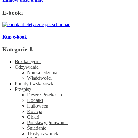
E-booki
Kup e-book
Kategorie ⇩
Bez kategorii
Odżywianie
Nauka jedzenia
Właściwości
Porady i wskazówki
Przepisy
Deser / Przekąska
Dodatki
Halloween
Kolacja
Obiad
Podstawy gotowania
Śniadanie
Tłusty czwartek