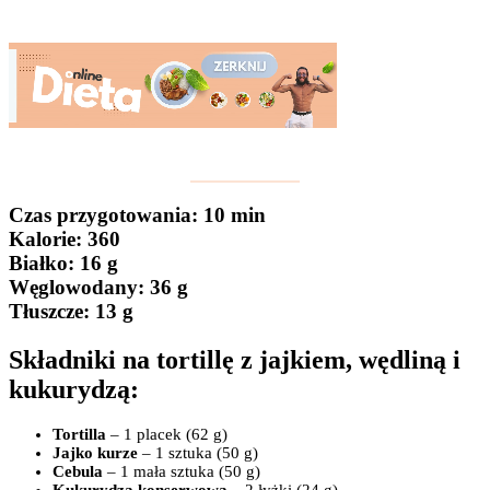
Czas przygotowania
: 10 min
Kalorie:
360
Białko
: 16 g
Węglowodany:
36 g
Tłuszcze
: 13 g
Składniki na tortillę z jajkiem, wędliną i
kukurydzą:
Tortilla
– 1 placek (62 g)
Jajko kurze
– 1 sztuka (50 g)
Cebula
– 1 mała sztuka (50 g)