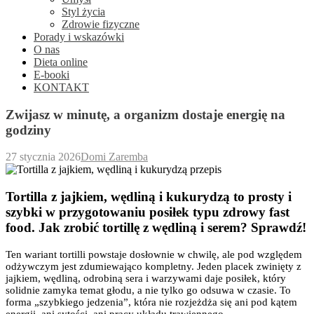
Styl życia
Zdrowie fizyczne
Porady i wskazówki
O nas
Dieta online
E-booki
KONTAKT
Zwijasz w minutę, a organizm dostaje energię na
godziny
27 stycznia 2026
Domi Zaremba
Tortilla z jajkiem, wędliną i kukurydzą to prosty i
szybki w przygotowaniu posiłek typu zdrowy fast
food. Jak zrobić tortillę z wędliną i serem? Sprawdź!
Ten wariant tortilli powstaje dosłownie w chwilę, ale pod względem
odżywczym jest zdumiewająco kompletny. Jeden placek zwinięty z
jajkiem, wędliną, odrobiną sera i warzywami daje posiłek, który
solidnie zamyka temat głodu, a nie tylko go odsuwa w czasie. To
forma „szybkiego jedzenia”, która nie rozjeżdża się ani pod kątem
energii, ani sytości, ani pracy układu trawiennego.