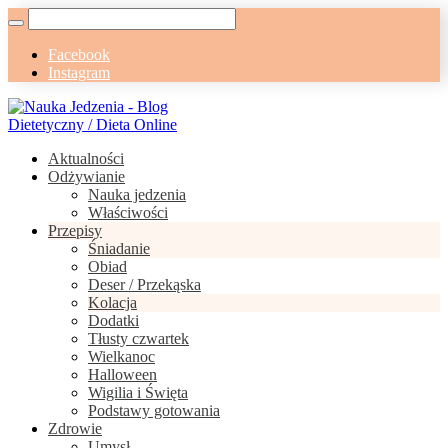
Facebook
Instagram
Aktualności
Odżywianie
Nauka jedzenia
Właściwości
Przepisy
Śniadanie
Obiad
Deser / Przekąska
Kolacja
Dodatki
Tłusty czwartek
Wielkanoc
Halloween
Wigilia i Święta
Podstawy gotowania
Zdrowie
Umysł