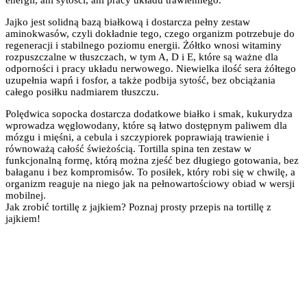
Jajko jest solidną bazą białkową i dostarcza pełny zestaw
aminokwasów, czyli dokładnie tego, czego organizm potrzebuje do
regeneracji i stabilnego poziomu energii. Żółtko wnosi witaminy
rozpuszczalne w tłuszczach, w tym A, D i E, które są ważne dla
odporności i pracy układu nerwowego. Niewielka ilość sera żółtego
uzupełnia wapń i fosfor, a także podbija sytość, bez obciążania
całego posiłku nadmiarem tłuszczu.
Polędwica sopocka dostarcza dodatkowe białko i smak, kukurydza
wprowadza węglowodany, które są łatwo dostępnym paliwem dla
mózgu i mięśni, a cebula i szczypiorek poprawiają trawienie i
równoważą całość świeżością. Tortilla spina ten zestaw w
funkcjonalną formę, którą można zjeść bez długiego gotowania, bez
bałaganu i bez kompromisów. To posiłek, który robi się w chwilę, a
organizm reaguje na niego jak na pełnowartościowy obiad w wersji
mobilnej.
Jak zrobić tortillę z jajkiem? Poznaj prosty przepis na tortillę z
jajkiem!