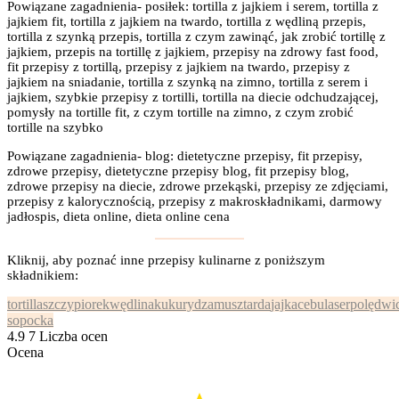
Powiązane zagadnienia- posiłek: tortilla z jajkiem i serem, tortilla z
jajkiem fit, tortilla z jajkiem na twardo, tortilla z wędliną przepis,
tortilla z szynką przepis, tortilla z czym zawinąć, jak zrobić tortillę z
jajkiem, przepis na tortillę z jajkiem, przepisy na zdrowy fast food,
fit przepisy z tortillą, przepisy z jajkiem na twardo, przepisy z
jajkiem na sniadanie, tortilla z szynką na zimno, tortilla z serem i
jajkiem, szybkie przepisy z tortilli, tortilla na diecie odchudzającej,
pomysły na tortille fit, z czym tortille na zimno, z czym zrobić
tortille na szybko
Powiązane zagadnienia- blog: dietetyczne przepisy, fit przepisy,
zdrowe przepisy, dietetyczne przepisy blog, fit przepisy blog,
zdrowe przepisy na diecie, zdrowe przekąski, przepisy ze zdjęciami,
przepisy z kalorycznością, przepisy z makroskładnikami, darmowy
jadłospis, dieta online, dieta online cena
Kliknij, aby poznać inne przepisy kulinarne z poniższym
składnikiem:
tortilla
szczypiorek
wędlina
kukurydza
musztarda
jajka
cebula
ser
polędwi
sopocka
4.9
7
Liczba ocen
Ocena