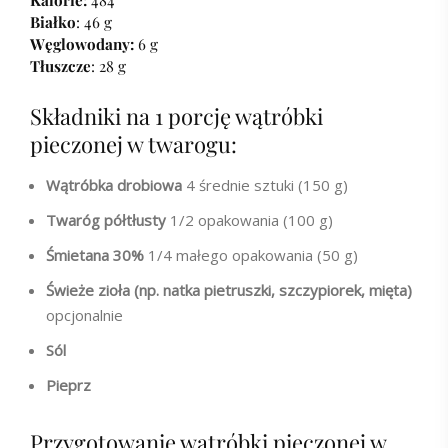
Kalorie:
484
Białko
: 46 g
Węglowodany:
6 g
Tłuszcze
: 28 g
Składniki na 1 porcję wątróbki
pieczonej w twarogu:
Wątróbka drobiowa
4 średnie sztuki (150 g)
Twaróg półtłusty
1/2 opakowania (100 g)
Śmietana 30%
1/4 małego opakowania (50 g)
Świeże zioła
(np. natka pietruszki, szczypiorek, mięta)
opcjonalnie
Sól
Pieprz
Przygotowanie wątróbki pieczonej w