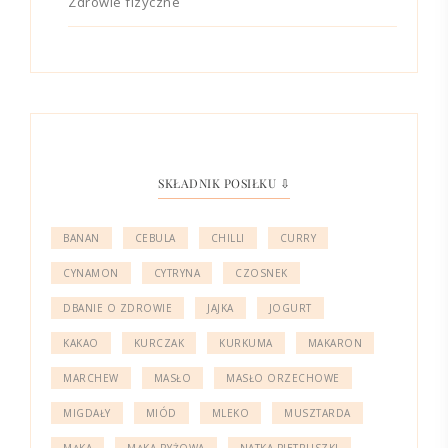
Zdrowie fizyczne
SKŁADNIK POSIŁKU ⇩
BANAN
CEBULA
CHILLI
CURRY
CYNAMON
CYTRYNA
CZOSNEK
DBANIE O ZDROWIE
JAJKA
JOGURT
KAKAO
KURCZAK
KURKUMA
MAKARON
MARCHEW
MASŁO
MASŁO ORZECHOWE
MIGDAŁY
MIÓD
MLEKO
MUSZTARDA
MĄKA
MĄKA RYŻOWA
NATKA PIETRUSZKI