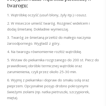
twarogu:
Wątróbkę oczyść (usuń błony, żyły itp.) i osusz.
W miseczce umieść twaróg. Rozgnieć widelcem i
dodaj śmietanę. Dokładnie wymieszaj.
Twaróg ze śmietaną przełóż do małego naczynia
żaroodpornego. Wygładź z góry.
Na twarogu równomiernie rozłóż wątróbkę.
Wstaw do piekarnika rozgrzanego do 200 st. Piecz do
prawidłowej obróbki termicznej wątróbki oraz
zarumienienia, czyli przez około 25-30 min.
Wyjmij z piekarnika i dopraw do smaku solą oraz
pieprzem. Opcjonalnie posyp drobno pokrojonymi
świeżymi ziołami (np. natka pietruszki, szczypiorek,
mięta).