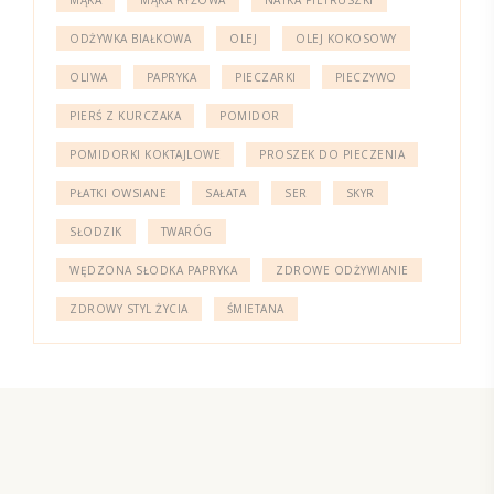
ODŻYWKA BIAŁKOWA
OLEJ
OLEJ KOKOSOWY
OLIWA
PAPRYKA
PIECZARKI
PIECZYWO
PIERŚ Z KURCZAKA
POMIDOR
POMIDORKI KOKTAJLOWE
PROSZEK DO PIECZENIA
PŁATKI OWSIANE
SAŁATA
SER
SKYR
SŁODZIK
TWARÓG
WĘDZONA SŁODKA PAPRYKA
ZDROWE ODŻYWIANIE
ZDROWY STYL ŻYCIA
ŚMIETANA