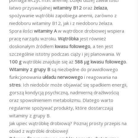
pomaga leczyć m.in. anemię. Dzięki dużej zawartości
łatwo przyswajalnej
witaminy B12
oraz
żelaza
,
spożywanie wątróbki zapobiega anemii, zarówno z
niedoboru witaminy B12, jak i z niedoboru żelaza.
Spora ilości
witaminy A
w wątróbce drobiowej wspiera
pracę narządu wzroku.
Wątróbka
jest również
doskonałym źródłem
kwasu foliowego
, a ten jest
szczególnie istotny podczas ciąży i jej planowania. W
100 g
wątróbki znajduje się aż
588 µg kwasu foliowego
.
Witaminy z grupy B
są niezbędne do prawidłowego
funkcjonowania
układu nerwowego
i reagowania na
stres
. Ich niedobór może objawiać się spadkiem energii,
gorszą kondycją psychiczną, nadmierną drażliwością
oraz spowolnieniem metabolizmu. Dlatego warto
regularnie spożywać produkty, które dostarczają
witaminy z grupy B.
Jak upiec wątróbkę drobiową? Poznaj prosty przepis na
obiad z wątróbki drobiowej!