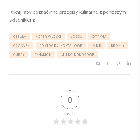
Kliknij, aby poznać inne przepisy kulinarne z poniższym
składnikiem:
CEBULA
KOPER WŁOSKI
ŁOSOŚ
CYTRYNA
CZOSNEK
POMIDORKI KOKTAJLOWE
IMBIR
BROKUŁ
CURRY
CYNAMON
MLEKO KOKOSOWE
0
Ocena