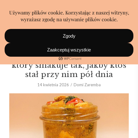
Wyjątkowo pożywny obiad,
który smakuje tak, jakby ktoś
stał przy nim pół dnia
14 kwietnia 2026
Domi Zaremba