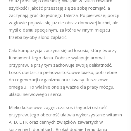
co aż prosi się o dokładkę. Właśnie w takich chwilach
szybkość i jakość przestają się ze sobą rozmijać, a
zaczynają grać do jednego talerza. Po pierwszej porcji
w głowie pojawia się już nie obraz domowej kuchni, ale
myśl o daniu specjalnym, za które w innym miejscu
trzeba byłoby słono zapłacić.
Cała kompozycja zaczyna się od łososia, który tworzy
fundament tego dania. Dobrze wyłapuje aromat
przypraw, a przy tym zachowuje swoją delikatność.
Łosoś dostarcza pełnowartościowe białko, potrzebne
do regeneracji organizmu oraz kwasy tłuszczowe
omega 3. To właśnie one są ważne dla pracy mózgu,
układu nerwowego i serca.
Mleko kokosowe zagęszcza sos i łagodzi ostrość
przypraw. Jego obecność ułatwia wykorzystanie witamin
A, D, E i K oraz cennych związków zawartych w
korzennych dodatkach. Brokuł dodaje temu daniu