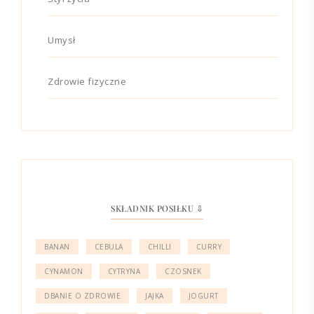
Umysł
Zdrowie fizyczne
SKŁADNIK POSIŁKU ⇩
BANAN
CEBULA
CHILLI
CURRY
CYNAMON
CYTRYNA
CZOSNEK
DBANIE O ZDROWIE
JAJKA
JOGURT