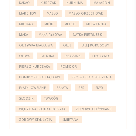
KAKAO
KURCZAK
KURKUMA
MAKARON
MARCHEW
MASŁO
MASŁO ORZECHOWE
MIGDAŁY
MIÓD
MLEKO
MUSZTARDA
MĄKA
MĄKA RYŻOWA
NATKA PIETRUSZKI
ODŻYWKA BIAŁKOWA
OLEJ
OLEJ KOKOSOWY
OLIWA
PAPRYKA
PIECZARKI
PIECZYWO
PIERŚ Z KURCZAKA
POMIDOR
POMIDORKI KOKTAJLOWE
PROSZEK DO PIECZENIA
PŁATKI OWSIANE
SAŁATA
SER
SKYR
SŁODZIK
TWARÓG
WĘDZONA SŁODKA PAPRYKA
ZDROWE ODŻYWIANIE
ZDROWY STYL ŻYCIA
ŚMIETANA