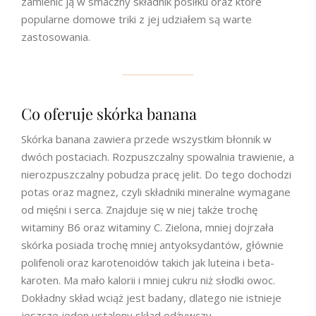
zamienić ją w smaczny składnik posiłku oraz które
popularne domowe triki z jej udziałem są warte
zastosowania.
Co oferuje skórka banana
Skórka banana zawiera przede wszystkim błonnik w
dwóch postaciach. Rozpuszczalny spowalnia trawienie, a
nierozpuszczalny pobudza pracę jelit. Do tego dochodzi
potas oraz magnez, czyli składniki mineralne wymagane
od mięśni i serca. Znajduje się w niej także trochę
witaminy B6 oraz witaminy C. Zielona, mniej dojrzała
skórka posiada trochę mniej antyoksydantów, głównie
polifenoli oraz karotenoidów takich jak luteina i beta-
karoten. Ma mało kalorii i mniej cukru niż słodki owoc.
Dokładny skład wciąż jest badany, dlatego nie istnieje
jeszcze jeden ustalony skład odżywczy.