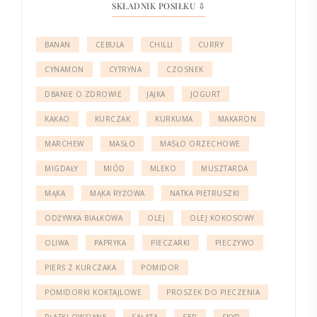
SKŁADNIK POSIŁKU ⇩
BANAN
CEBULA
CHILLI
CURRY
CYNAMON
CYTRYNA
CZOSNEK
DBANIE O ZDROWIE
JAJKA
JOGURT
KAKAO
KURCZAK
KURKUMA
MAKARON
MARCHEW
MASŁO
MASŁO ORZECHOWE
MIGDAŁY
MIÓD
MLEKO
MUSZTARDA
MĄKA
MĄKA RYŻOWA
NATKA PIETRUSZKI
ODŻYWKA BIAŁKOWA
OLEJ
OLEJ KOKOSOWY
OLIWA
PAPRYKA
PIECZARKI
PIECZYWO
PIERŚ Z KURCZAKA
POMIDOR
POMIDORKI KOKTAJLOWE
PROSZEK DO PIECZENIA
PŁATKI OWSIANE
SAŁATA
SER
SKYR