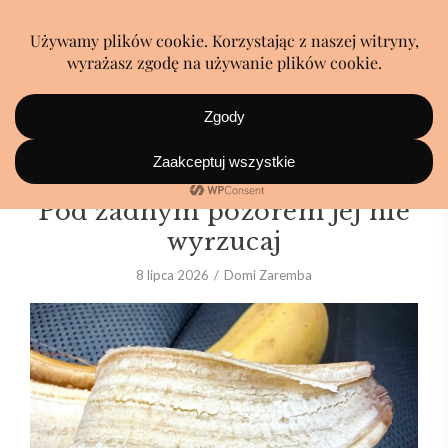
Została ci skórka od banana?
Pod żadnym pozorem jej nie
wyrzucaj
8 lipca 2026
Domi Zaremba