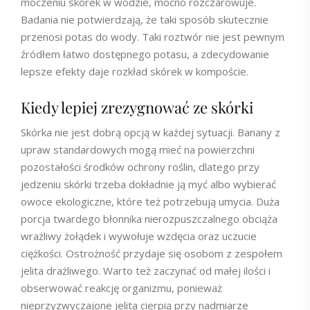
moczeniu skórek w wodzie, mocno rozczarowuje.
Badania nie potwierdzają, że taki sposób skutecznie
przenosi potas do wody. Taki roztwór nie jest pewnym
źródłem łatwo dostępnego potasu, a zdecydowanie
lepsze efekty daje rozkład skórek w kompoście.
Kiedy lepiej zrezygnować ze skórki
Skórka nie jest dobrą opcją w każdej sytuacji. Banany z
upraw standardowych mogą mieć na powierzchni
pozostałości środków ochrony roślin, dlatego przy
jedzeniu skórki trzeba dokładnie ją myć albo wybierać
owoce ekologiczne, które też potrzebują umycia. Duża
porcja twardego błonnika nierozpuszczalnego obciąża
wrażliwy żołądek i wywołuje wzdęcia oraz uczucie
ciężkości. Ostrożność przydaje się osobom z zespołem
jelita drażliwego. Warto też zaczynać od małej ilości i
obserwować reakcję organizmu, ponieważ
nieprzyzwyczajone jelita cierpią przy nadmiarze