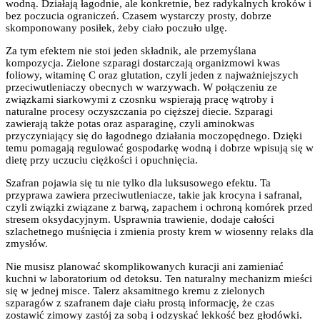
wodną. Działają łagodnie, ale konkretnie, bez radykalnych kroków i
bez poczucia ograniczeń. Czasem wystarczy prosty, dobrze
skomponowany posiłek, żeby ciało poczuło ulgę.
Za tym efektem nie stoi jeden składnik, ale przemyślana
kompozycja. Zielone szparagi dostarczają organizmowi kwas
foliowy, witaminę C oraz glutation, czyli jeden z najważniejszych
przeciwutleniaczy obecnych w warzywach. W połączeniu ze
związkami siarkowymi z czosnku wspierają pracę wątroby i
naturalne procesy oczyszczania po cięższej diecie. Szparagi
zawierają także potas oraz asparaginę, czyli aminokwas
przyczyniający się do łagodnego działania moczopędnego. Dzięki
temu pomagają regulować gospodarkę wodną i dobrze wpisują się w
dietę przy uczuciu ciężkości i opuchnięcia.
Szafran pojawia się tu nie tylko dla luksusowego efektu. Ta
przyprawa zawiera przeciwutleniacze, takie jak krocyna i safranal,
czyli związki związane z barwą, zapachem i ochroną komórek przed
stresem oksydacyjnym. Usprawnia trawienie, dodaje całości
szlachetnego muśnięcia i zmienia prosty krem w wiosenny relaks dla
zmysłów.
Nie musisz planować skomplikowanych kuracji ani zamieniać
kuchni w laboratorium od detoksu. Ten naturalny mechanizm mieści
się w jednej misce. Talerz aksamitnego kremu z zielonych
szparagów z szafranem daje ciału prostą informację, że czas
zostawić zimowy zastój za sobą i odzyskać lekkość bez głodówki.