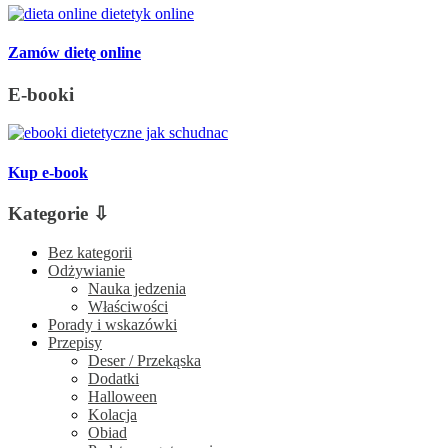
Zamów dietę online
E-booki
Kup e-book
Kategorie ⇩
Bez kategorii
Odżywianie
Nauka jedzenia
Właściwości
Porady i wskazówki
Przepisy
Deser / Przekąska
Dodatki
Halloween
Kolacja
Obiad