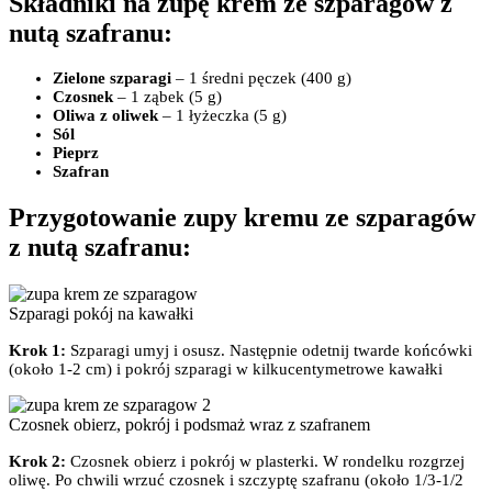
Składniki na zupę krem ze szparagów z
nutą szafranu:
Zielone szparagi
– 1 średni pęczek (400 g)
Czosnek
– 1 ząbek (5 g)
Oliwa z oliwek
– 1 łyżeczka (5 g)
Sól
Pieprz
Szafran
Przygotowanie zupy kremu ze szparagów
z nutą szafranu:
Szparagi pokój na kawałki
Krok 1:
Szparagi umyj i osusz. Następnie odetnij twarde końcówki
(około 1-2 cm) i pokrój szparagi w kilkucentymetrowe kawałki
Czosnek obierz, pokrój i podsmaż wraz z szafranem
Krok 2:
Czosnek obierz i pokrój w plasterki. W rondelku rozgrzej
oliwę. Po chwili wrzuć czosnek i szczyptę szafranu (około 1/3-1/2