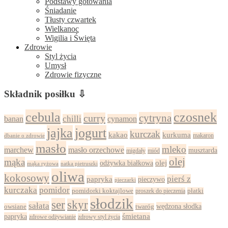
Podstawy gotowania
Śniadanie
Tłusty czwartek
Wielkanoc
Wigilia i Święta
Zdrowie
Styl życia
Umysł
Zdrowie fizyczne
Składnik posiłku ⇩
cebula
czosnek
cytryna
curry
chilli
cynamon
banan
jajka
jogurt
kurczak
kurkuma
kakao
dbanie o zdrowie
makaron
masło
mleko
marchew
masło orzechowe
musztarda
migdały
miód
olej
mąka
olej
odżywka białkowa
mąka ryżowa
natka pietruszki
oliwa
kokosowy
pierś z
papryka
pieczywo
pieczarki
kurczaka
pomidor
pomidorki koktajlowe
proszek do pieczenia
płatki
słodzik
ser
skyr
sałata
wędzona słodka
owsiane
twaróg
papryka
śmietana
zdrowy styl życia
zdrowe odżywianie