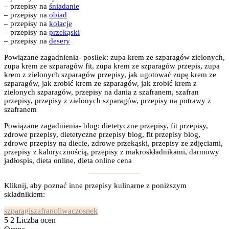
– przepisy na
śniadanie
– przepisy na
obiad
– przepisy na
kolacje
– przepisy na
przekąski
– przepisy na
desery
Powiązane zagadnienia- posiłek: zupa krem ze szparagów zielonych,
zupa krem ze szparagów fit, zupa krem ze szparagów przepis, zupa
krem z zielonych szparagów przepisy, jak ugotować zupę krem ze
szparagów, jak zrobić krem ze szparagów, jak zrobić krem z
zielonych szparagów, przepisy na dania z szafranem, szafran
przepisy, przepisy z zielonych szparagów, przepisy na potrawy z
szafranem
Powiązane zagadnienia- blog: dietetyczne przepisy, fit przepisy,
zdrowe przepisy, dietetyczne przepisy blog, fit przepisy blog,
zdrowe przepisy na diecie, zdrowe przekąski, przepisy ze zdjęciami,
przepisy z kalorycznością, przepisy z makroskładnikami, darmowy
jadłospis, dieta online, dieta online cena
Kliknij, aby poznać inne przepisy kulinarne z poniższym
składnikiem:
szparagi
szafran
oliwa
czosnek
5
2
Liczba ocen