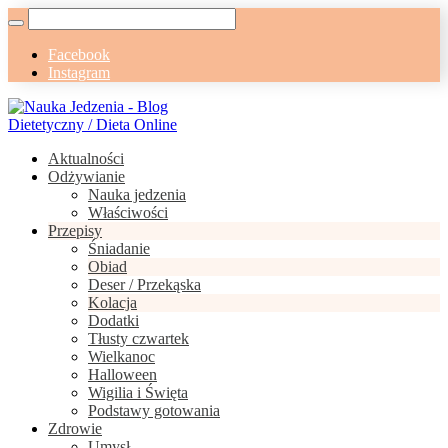
Facebook
Instagram
Aktualności
Odżywianie
Nauka jedzenia
Właściwości
Przepisy
Śniadanie
Obiad
Deser / Przekąska
Kolacja
Dodatki
Tłusty czwartek
Wielkanoc
Halloween
Wigilia i Święta
Podstawy gotowania
Zdrowie
Umysł