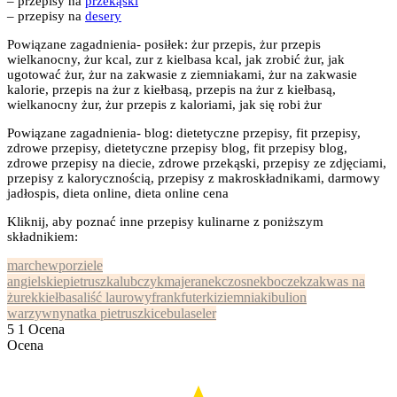
– przepisy na
przekąski
– przepisy na
desery
Powiązane zagadnienia- posiłek: żur przepis, żur przepis
wielkanocny, żur kcal, zur z kielbasa kcal, jak zrobić żur, jak
ugotować żur, żur na zakwasie z ziemniakami, żur na zakwasie
kalorie, przepis na żur z kiełbasą, przepis na żur z kiełbasą,
wielkanocny żur, żur przepis z kaloriami, jak się robi żur
Powiązane zagadnienia- blog: dietetyczne przepisy, fit przepisy,
zdrowe przepisy, dietetyczne przepisy blog, fit przepisy blog,
zdrowe przepisy na diecie, zdrowe przekąski, przepisy ze zdjęciami,
przepisy z kalorycznością, przepisy z makroskładnikami, darmowy
jadłospis, dieta online, dieta online cena
Kliknij, aby poznać inne przepisy kulinarne z poniższym
składnikiem:
marchew
por
ziele
angielskie
pietruszka
lubczyk
majeranek
czosnek
boczek
zakwas na
żurek
kiełbasa
liść laurowy
frankfuterki
ziemniaki
bulion
warzywny
natka pietruszki
cebula
seler
5
1
Ocena
Ocena