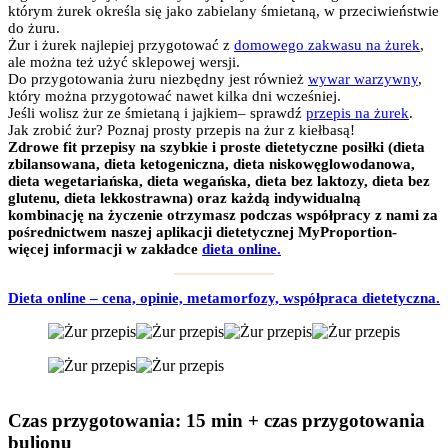
którym żurek określa się jako zabielany śmietaną, w przeciwieństwie
do żuru.
Żur i żurek najlepiej przygotować z
domowego zakwasu na żurek
,
ale można też użyć sklepowej wersji.
Do przygotowania żuru niezbędny jest również
wywar warzywny
,
który można przygotować nawet kilka dni wcześniej.
Jeśli wolisz żur ze śmietaną i jajkiem– sprawdź
przepis na żurek
.
Jak zrobić żur? Poznaj prosty przepis na żur z kiełbasą!
Zdrowe fit przepisy na szybkie i proste dietetyczne posiłki (dieta
zbilansowana, dieta ketogeniczna, dieta niskowęglowodanowa,
dieta wegetariańska, dieta wegańska, dieta bez laktozy, dieta bez
glutenu, dieta lekkostrawna) oraz każdą indywidualną
kombinację na życzenie otrzymasz podczas współpracy z nami za
pośrednictwem naszej aplikacji dietetycznej MyProportion-
więcej informacji w zakładce
dieta online.
Dieta online – cena, opinie, metamorfozy, współpraca dietetyczna.
Czas przygotowania
: 15 min + czas przygotowania
bulionu