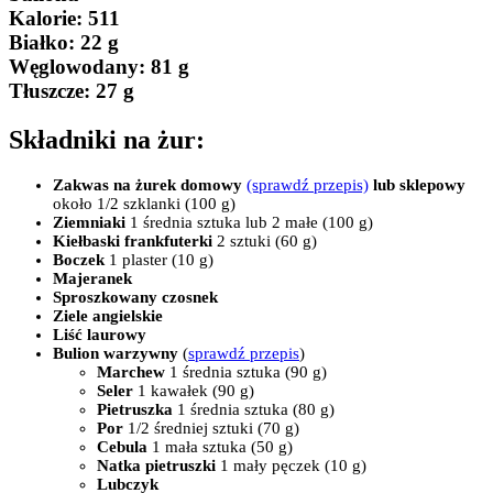
Kalorie:
511
Białko
: 22 g
Węglowodany:
81 g
Tłuszcze
: 27 g
Składniki na żur:
Zakwas na żurek
domowy
(sprawdź przepis)
lub sklepowy
około 1/2 szklanki (100 g)
Ziemniaki
1 średnia sztuka lub 2 małe (100 g)
Kiełbaski frankfuterki
2 sztuki (60 g)
Boczek
1 plaster (10 g)
Majeranek
Sproszkowany czosnek
Ziele angielskie
Liść laurowy
Bulion warzywny
(
sprawdź przepis
)
Marchew
1 średnia sztuka (90 g)
Seler
1 kawałek (90 g)
Pietruszka
1 średnia sztuka (80 g)
Por
1/2 średniej sztuki (70 g)
Cebula
1 mała sztuka (50 g)
Natka pietruszki
1 mały pęczek (10 g)
Lubczyk