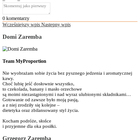
0
komentarzy
Wcześniejszy wpis
Następny wpis
Domi Zaremba
Team MyProportion
Nie wyobrażam sobie życia bez pysznego jedzenia i aromatycznej
kawy.
Choć lubię jeść dosłownie wszystko,
to czekolada, banany i masło orzechowe
są moimi niezastąpionymi i nad wyraz ulubionymi składnikami…
Gotowanie od zawsze było moją pasją,
a z niej zrodziły się kolejne –
dietetyka oraz zbilansowany styl życia.
Kocham podróże, słońce
i przyjemne dla oka posiłki.
Grzegorz Zaremba