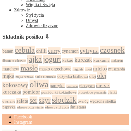
Wigilia i Święta
Zdrowie
Styl życia
Umysł
Zdrowie fizyczne
Składnik posiłku ⇩
cebula
czosnek
cytryna
curry
chilli
cynamon
banan
jajka
jogurt
kurczak
kurkuma
kakao
dbanie o zdrowie
makaron
masło
mleko
marchew
masło orzechowe
musztarda
migdały
miód
olej
mąka
olej
odżywka białkowa
mąka ryżowa
natka pietruszki
oliwa
kokosowy
pierś z
papryka
pieczywo
pieczarki
kurczaka
pomidor
pomidorki koktajlowe
proszek do pieczenia
płatki
słodzik
ser
skyr
sałata
wędzona słodka
owsiane
twaróg
papryka
śmietana
zdrowy styl życia
zdrowe odżywianie
Facebook
Instagram