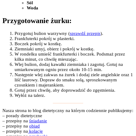
Sól
Woda
Przygotowanie żurku:
Przygotuj bulion warzywny (
sprawdź przepis
).
Frankfuterki pokrój w plasterki.
Boczek pokrój w kostkę.
Ziemniaki umyj, obierz i pokrój w kostkę.
W rondelku umieść frankfurterki i boczek. Podsmaż przez
kilka minut, co chwilę mieszając.
Wlej bulion, dodaj kawałki ziemniaka i zagotuj. Gotuj na
umiarkowanym ogniu przez około 10-15 min.
Następnie wlej zakwas na żurek i dodaj ziele angielskie oraz 1
liść laurowy. Dopraw do smaku solą, sproszkowanym
czosnkiem i majerankiem.
Gotuj przez chwilę, aby doprowadzić do zgęstnienia.
Wyłóż na talerz.
Nasza strona to blog dietetyczny na którym codziennie publikujemy:
– porady dietetyczne
– przepisy na
śniadanie
– przepisy na
obiad
– przepisy na
kolacje