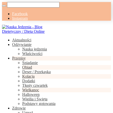
Facebook
Instagram
Aktualności
Odżywianie
Nauka jedzenia
Właściwości
Przepisy
Śniadanie
Obiad
Deser / Przekąska
Kolacja
Dodatki
Tłusty czwartek
Wielkanoc
Halloween
Wigilia i Święta
Podstawy gotowania
Zdrowie
Umysł