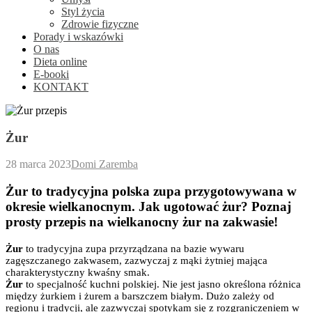
Styl życia
Zdrowie fizyczne
Porady i wskazówki
O nas
Dieta online
E-booki
KONTAKT
Żur
28 marca 2023
Domi Zaremba
Żur to tradycyjna polska zupa przygotowywana w
okresie wielkanocnym. Jak ugotować żur? Poznaj
prosty przepis na wielkanocny żur na zakwasie!
Żur
to tradycyjna zupa przyrządzana na bazie wywaru
zagęszczanego zakwasem, zazwyczaj z mąki żytniej mająca
charakterystyczny kwaśny smak.
Żur
to specjalność kuchni polskiej. Nie jest jasno określona różnica
między żurkiem i żurem a barszczem białym. Dużo zależy od
regionu i tradycji, ale zazwyczaj spotykam się z rozgraniczeniem w