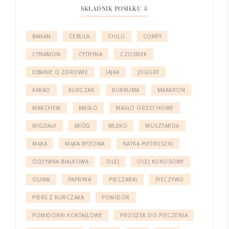
SKŁADNIK POSIŁKU ⇩
BANAN
CEBULA
CHILLI
CURRY
CYNAMON
CYTRYNA
CZOSNEK
DBANIE O ZDROWIE
JAJKA
JOGURT
KAKAO
KURCZAK
KURKUMA
MAKARON
MARCHEW
MASŁO
MASŁO ORZECHOWE
MIGDAŁY
MIÓD
MLEKO
MUSZTARDA
MĄKA
MĄKA RYŻOWA
NATKA PIETRUSZKI
ODŻYWKA BIAŁKOWA
OLEJ
OLEJ KOKOSOWY
OLIWA
PAPRYKA
PIECZARKI
PIECZYWO
PIERŚ Z KURCZAKA
POMIDOR
POMIDORKI KOKTAJLOWE
PROSZEK DO PIECZENIA