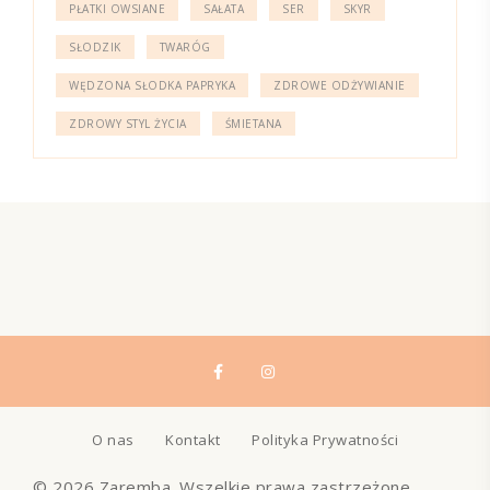
PŁATKI OWSIANE
SAŁATA
SER
SKYR
SŁODZIK
TWARÓG
WĘDZONA SŁODKA PAPRYKA
ZDROWE ODŻYWIANIE
ZDROWY STYL ŻYCIA
ŚMIETANA
O nas
Kontakt
Polityka Prywatności
© 2026 Zaremba. Wszelkie prawa zastrzeżone.