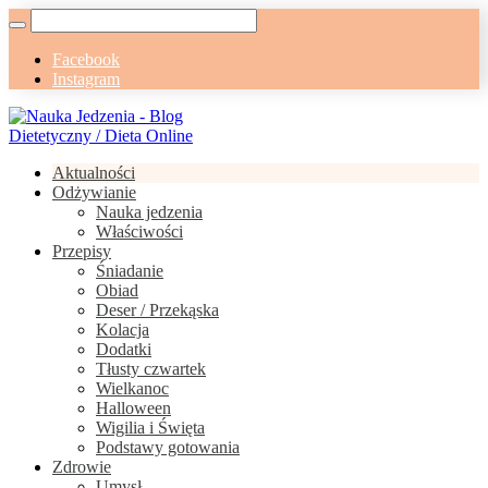
Facebook
Instagram
Aktualności
Odżywianie
Nauka jedzenia
Właściwości
Przepisy
Śniadanie
Obiad
Deser / Przekąska
Kolacja
Dodatki
Tłusty czwartek
Wielkanoc
Halloween
Wigilia i Święta
Podstawy gotowania
Zdrowie
Umysł