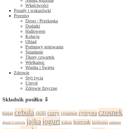
Nauka jedzenia
Właściwości
Porady i wskazówki
Przepisy
Deser / Przekąska
Dodatki
Halloween
Kolacja
Obiad
Podstawy gotowania
Śniadanie
Tłusty czwartek
Wielkanoc
Wigilia i Święta
Zdrowie
Styl życia
Umysł
Zdrowie fizyczne
Składnik posiłku ⇩
cebula
czosnek
cytryna
curry
chilli
cynamon
banan
jajka
jogurt
kurczak
kurkuma
kakao
dbanie o zdrowie
makaron