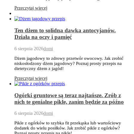
Przeczytaj więcej
Ten dżem to solidna dawka antocyjanów.
Działa na oczy i pamięć
6 sierpnia 2026
domi
Dżem jagodowy to zdrowy przetwór owocowy. Jak zrobić
niskosłodzony dżem jagodowy? Poznaj prosty przepis na
dietetyczny dżem z jagód!
Przeczytaj więcej
Ogórki gruntowe są teraz najtańsze. Zrób z
nich te genialne pikle, zanim będzie za późno
6 sierpnia 2026
domi
Pikle z ogórków to szybka fit przekąska lub wartościowy
dodatek do wielu posiłków. Jak zrobić pikle z ogórków?
Poznaj prosty przepis na pikle!