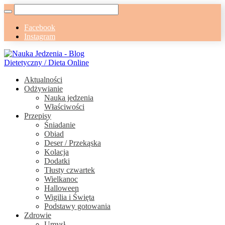
Facebook
Instagram
Aktualności
Odżywianie
Nauka jedzenia
Właściwości
Przepisy
Śniadanie
Obiad
Deser / Przekąska
Kolacja
Dodatki
Tłusty czwartek
Wielkanoc
Halloween
Wigilia i Święta
Podstawy gotowania
Zdrowie
Umysł