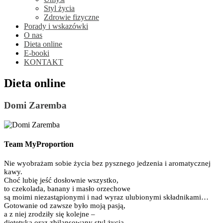
Styl życia
Zdrowie fizyczne
Porady i wskazówki
O nas
Dieta online
E-booki
KONTAKT
Dieta online
Domi Zaremba
Team MyProportion
Nie wyobrażam sobie życia bez pysznego jedzenia i aromatycznej
kawy.
Choć lubię jeść dosłownie wszystko,
to czekolada, banany i masło orzechowe
są moimi niezastąpionymi i nad wyraz ulubionymi składnikami…
Gotowanie od zawsze było moją pasją,
a z niej zrodziły się kolejne –
dietetyka oraz zbilansowany styl życia.