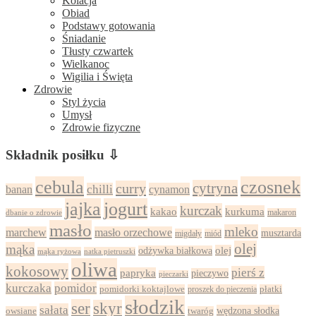
Kolacja
Obiad
Podstawy gotowania
Śniadanie
Tłusty czwartek
Wielkanoc
Wigilia i Święta
Zdrowie
Styl życia
Umysł
Zdrowie fizyczne
Składnik posiłku ⇩
cebula
czosnek
cytryna
curry
chilli
cynamon
banan
jajka
jogurt
kurczak
kurkuma
kakao
dbanie o zdrowie
makaron
masło
mleko
marchew
masło orzechowe
musztarda
migdały
miód
olej
mąka
olej
odżywka białkowa
mąka ryżowa
natka pietruszki
oliwa
kokosowy
pierś z
papryka
pieczywo
pieczarki
kurczaka
pomidor
pomidorki koktajlowe
proszek do pieczenia
płatki
słodzik
ser
skyr
sałata
wędzona słodka
owsiane
twaróg