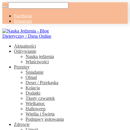
Facebook
Instagram
Aktualności
Odżywianie
Nauka jedzenia
Właściwości
Przepisy
Śniadanie
Obiad
Deser / Przekąska
Kolacja
Dodatki
Tłusty czwartek
Wielkanoc
Halloween
Wigilia i Święta
Podstawy gotowania
Zdrowie
Umysł