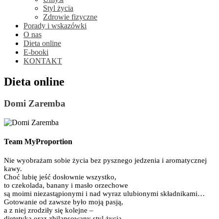
Styl życia
Zdrowie fizyczne
Porady i wskazówki
O nas
Dieta online
E-booki
KONTAKT
Dieta online
Domi Zaremba
Team MyProportion
Nie wyobrażam sobie życia bez pysznego jedzenia i aromatycznej
kawy.
Choć lubię jeść dosłownie wszystko,
to czekolada, banany i masło orzechowe
są moimi niezastąpionymi i nad wyraz ulubionymi składnikami…
Gotowanie od zawsze było moją pasją,
a z niej zrodziły się kolejne –
dietetyka oraz zbilansowany styl życia.