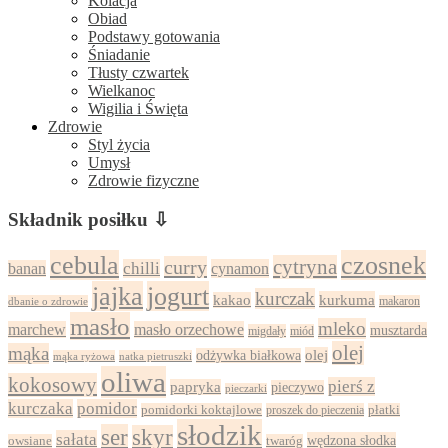
Kolacja
Obiad
Podstawy gotowania
Śniadanie
Tłusty czwartek
Wielkanoc
Wigilia i Święta
Zdrowie
Styl życia
Umysł
Zdrowie fizyczne
Składnik posiłku ⇩
cebula
czosnek
cytryna
curry
chilli
cynamon
banan
jajka
jogurt
kurczak
kurkuma
kakao
dbanie o zdrowie
makaron
masło
mleko
marchew
masło orzechowe
musztarda
migdały
miód
olej
mąka
olej
odżywka białkowa
mąka ryżowa
natka pietruszki
oliwa
kokosowy
pierś z
papryka
pieczywo
pieczarki
kurczaka
pomidor
pomidorki koktajlowe
proszek do pieczenia
płatki
słodzik
ser
skyr
sałata
wędzona słodka
owsiane
twaróg