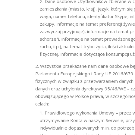
Dane osobowe Użytkowników zbierane w cel
zamieszkania (miasto, kraj), język, którym się
waga, numer telefonu, identyfikator Skype, i
zakupy, informacje na temat preferencji żywien
zazwyczaj przyjmuje), informacje na temat prz
schorzeń, informacje na temat prowadzonego t
ruchu, itp.), na temat trybu życia, ilości aktu
fizycznej, informacje dotyczące konsumpcji uż
Wszystkie przekazane nam dane osobowe bę
Parlamentu Europejskiego i Rady UE 2016/679 
fizycznych w związku z przetwarzaniem danych
danych oraz uchylenia dyrektywy 95/46/WE – cz
obowiązującego w Polsce prawa, w szczególnoś
celach:
Prawidłowego wykonania Umowy – przez 
utrzymywanie Konta w naszym Serwisie, przy
indywidualnie dopasowanych m.in. do potrzeb, 