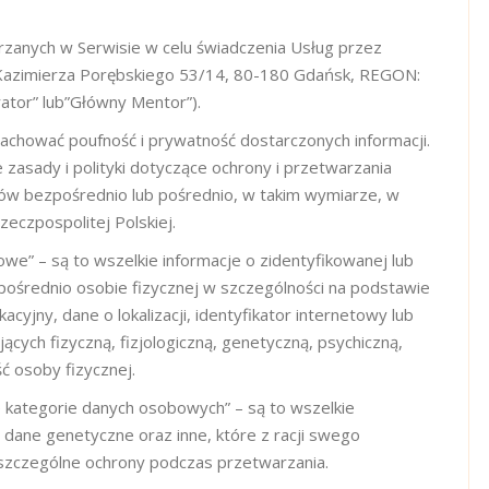
anych w Serwisie w celu świadczenia Usług przez
 Kazimierza Porębskiego 53/14, 80-180 Gdańsk, REGON:
ator” lub”Główny Mentor”).
zachować poufność i prywatność dostarczonych informacji.
e zasady i polityki dotyczące ochrony i przetwarzania
w bezpośrednio lub pośrednio, w takim wymiarze, w
zeczpospolitej Polskiej.
we” – są to wszelkie informacje o zidentyfikowanej lub
pośrednio osobie fizycznej w szczególności na podstawie
kacyjny, dane o lokalizacji, identyfikator internetowy lub
ących fizyczną, fizjologiczną, genetyczną, psychiczną,
ć osoby fizycznej.
e kategorie danych osobowych” – są to wszelkie
 dane genetyczne oraz inne, które z racji swego
 szczególne ochrony podczas przetwarzania.