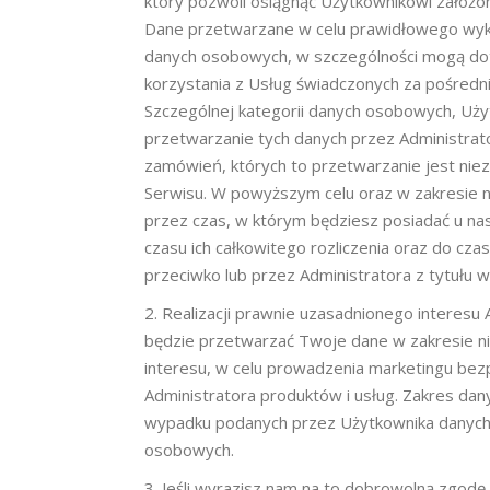
który pozwoli osiągnąć Użytkownikowi założo
Dane przetwarzane w celu prawidłowego wyk
danych osobowych, w szczególności mogą dot
korzystania z Usług świadczonych za pośredn
Szczególnej kategorii danych osobowych, U
przetwarzanie tych danych przez Administrato
zamówień, których to przetwarzanie jest nie
Serwisu. W powyższym celu oraz w zakresie n
przez czas, w którym będziesz posiadać u nas 
czasu ich całkowitego rozliczenia oraz do c
przeciwko lub przez Administratora z tytułu
Realizacji prawnie uzasadnionego interesu 
będzie przetwarzać Twoje dane w zakresie n
interesu, w celu prowadzenia marketingu be
Administratora produktów i usług. Zakres da
wypadku podanych przez Użytkownika danych 
osobowych.
Jeśli wyrazisz nam na to dobrowolną zgodę