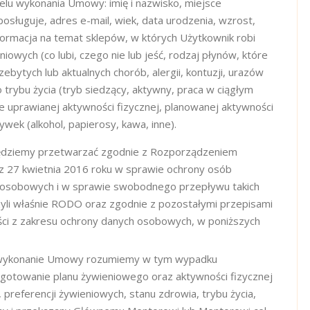
u wykonania Umowy: imię i nazwisko, miejsce
 posługuje, adres e-mail, wiek, data urodzenia, wzrost,
nformacja na temat sklepów, w których Użytkownik robi
iowych (co lubi, czego nie lub jeść, rodzaj płynów, które
ebytych lub aktualnych chorób, alergii, kontuzji, urazów
rybu życia (tryb siedzący, aktywny, praca w ciągłym
alnie uprawianej aktywności fizycznej, planowanej aktywności
ywek (alkohol, papierosy, kawa, inne).
dziemy przetwarzać zgodnie z Rozporządzeniem
z 27 kwietnia 2016 roku w sprawie ochrony osób
 osobowych i w sprawie swobodnego przepływu takich
yli właśnie RODO oraz zgodnie z pozostałymi przepisami
ci z zakresu ochrony danych osobowych, w poniższych
wykonanie Umowy rozumiemy w tym wypadku
gotowanie planu żywieniowego oraz aktywności fizycznej
preferencji żywieniowych, stanu zdrowia, trybu życia,