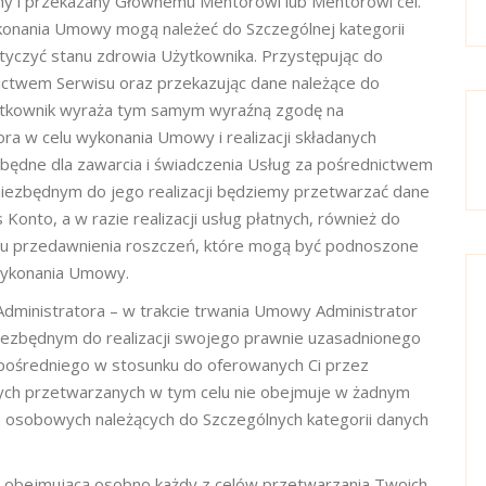
ny i przekazany Głównemu Mentorowi lub Mentorowi cel.
onania Umowy mogą należeć do Szczególnej kategorii
yczyć stanu zdrowia Użytkownika. Przystępując do
ictwem Serwisu oraz przekazując dane należące do
żytkownik wyraża tym samym wyraźną zgodę na
ra w celu wykonania Umowy i realizacji składanych
zbędne dla zawarcia i świadczenia Usług za pośrednictwem
iezbędnym do jego realizacji będziemy przetwarzać dane
Konto, a w razie realizacji usług płatnych, również do
zasu przedawnienia roszczeń, które mogą być podnoszone
 wykonania Umowy.
Administratora – w trakcie trwania Umowy Administrator
iezbędnym do realizacji swojego prawnie uzasadnionego
zpośredniego w stosunku do oferowanych Ci przez
nych przetwarzanych w tym celu nie obejmuje w żadnym
osobowych należących do Szczególnych kategorii danych
, obejmującą osobno każdy z celów przetwarzania Twoich