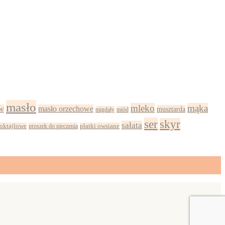
masło
mleko
mąka
w
masło orzechowe
musztarda
migdały
miód
ser
skyr
sałata
oktajlowe
proszek do pieczenia
płatki owsiane