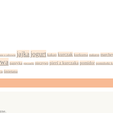
jajka
jogurt
kurczak
kurkuma
marche
kakao
nie o zdrowie
makaron
iwa
pierś z kurczaka
pomidor
papryka
pieczywo
pomidorki k
pieczarki
śmietana
cia
zne.