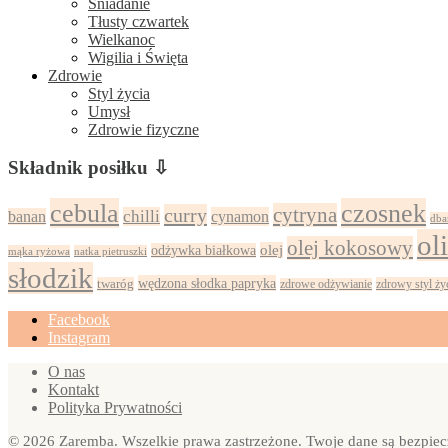
Śniadanie
Tłusty czwartek
Wielkanoc
Wigilia i Święta
Zdrowie
Styl życia
Umysł
Zdrowie fizyczne
Składnik posiłku ⇩
cebula
czosnek
cytryna
curry
chilli
cynamon
banan
dba
ol
olej kokosowy
olej
odżywka białkowa
mąka ryżowa
natka pietruszki
słodzik
wędzona słodka papryka
twaróg
zdrowy styl ży
zdrowe odżywianie
Facebook
Instagram
O nas
Kontakt
Polityka Prywatności
© 2026 Zaremba. Wszelkie prawa zastrzeżone. Twoje dane są bezpiec