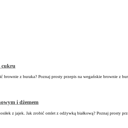
z cukru
bić brownie z buraka? Poznaj prosty przepis na wegańskie brownie z bu
chowym i dżemem
siłek z jajek. Jak zrobić omlet z odżywką białkową? Poznaj prosty pr