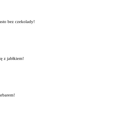
iasto bez czekolady!
tę z jabłkiem!
barbarem!