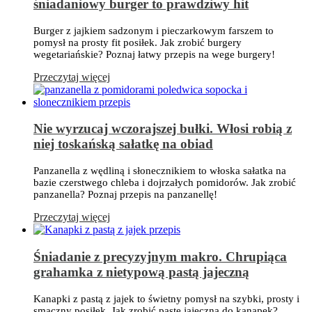
śniadaniowy burger to prawdziwy hit
Burger z jajkiem sadzonym i pieczarkowym farszem to
pomysł na prosty fit posiłek. Jak zrobić burgery
wegetariańskie? Poznaj łatwy przepis na wege burgery!
Przeczytaj więcej
Nie wyrzucaj wczorajszej bułki. Włosi robią z
niej toskańską sałatkę na obiad
Panzanella z wędliną i słonecznikiem to włoska sałatka na
bazie czerstwego chleba i dojrzałych pomidorów. Jak zrobić
panzanella? Poznaj przepis na panzanellę!
Przeczytaj więcej
Śniadanie z precyzyjnym makro. Chrupiąca
grahamka z nietypową pastą jajeczną
Kanapki z pastą z jajek to świetny pomysł na szybki, prosty i
smaczny posiłek. Jak zrobić pastę jajeczną do kanapek?