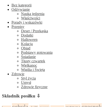
Bez kategorii
Odżywianie
Nauka jedzenia
Właściwości
Porady i wskazówki
Przepisy
Deser / Przekąska
Dodatki
Halloween
Kolacja
Obiad
Podstawy gotowania
Śniadanie
Tłusty czwartek
Wielkanoc
Wigilia i Święta
Zdrowie
Styl życia
Umysł
Zdrowie fizyczne
Składnik posiłku ⇩
cebula
czosnek