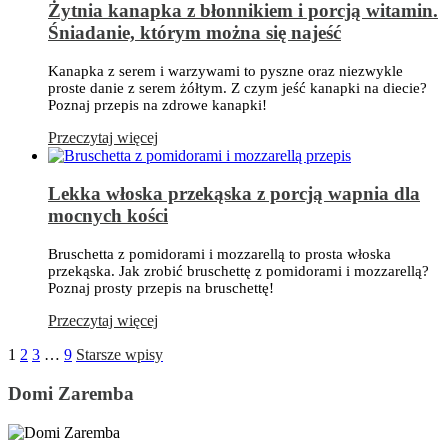
Żytnia kanapka z błonnikiem i porcją witamin.
Śniadanie, którym można się najeść
Kanapka z serem i warzywami to pyszne oraz niezwykle
proste danie z serem żółtym. Z czym jeść kanapki na diecie?
Poznaj przepis na zdrowe kanapki!
Przeczytaj więcej
Lekka włoska przekąska z porcją wapnia dla
mocnych kości
Bruschetta z pomidorami i mozzarellą to prosta włoska
przekąska. Jak zrobić bruschettę z pomidorami i mozzarellą?
Poznaj prosty przepis na bruschettę!
Przeczytaj więcej
1
2
3
…
9
Starsze wpisy
Domi Zaremba