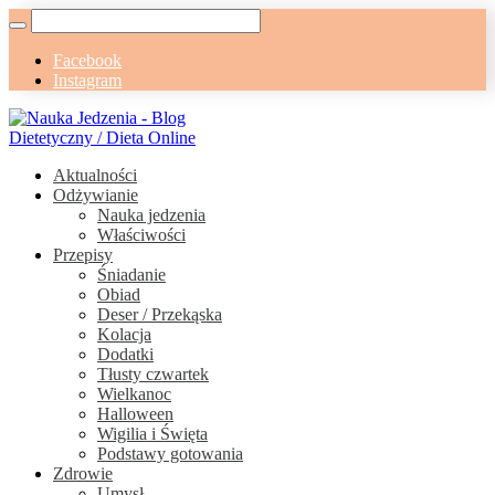
Facebook
Instagram
Aktualności
Odżywianie
Nauka jedzenia
Właściwości
Przepisy
Śniadanie
Obiad
Deser / Przekąska
Kolacja
Dodatki
Tłusty czwartek
Wielkanoc
Halloween
Wigilia i Święta
Podstawy gotowania
Zdrowie
Umysł