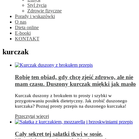
Styl życia
Zdrowie fizyczne
Porady i wskazówki
O nas
Dieta online
E-booki
KONTAKT
kurczak
Robię ten obiad, gdy chcę zjeść zdrowo, ale nie
mam czasu. Duszony kurczak miękki jak masło
Kurczak duszony z brokułem to prosty i szybki w
przygotowaniu posiłek dietetyczny. Jak zrobić duszonego
kurczaka? Poznaj prosty przepis na duszonego kurczaka!
Przeczytaj więcej
Cały sekret tej sałatki tkwi w sosie.