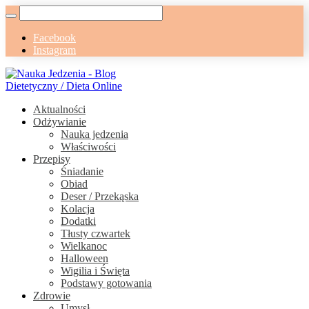
Facebook
Instagram
Aktualności
Odżywianie
Nauka jedzenia
Właściwości
Przepisy
Śniadanie
Obiad
Deser / Przekąska
Kolacja
Dodatki
Tłusty czwartek
Wielkanoc
Halloween
Wigilia i Święta
Podstawy gotowania
Zdrowie
Umysł