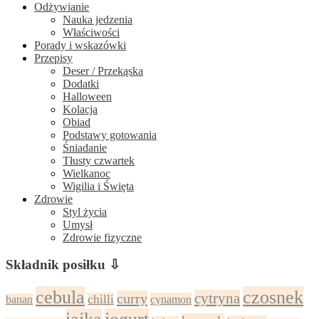
Odżywianie
Nauka jedzenia
Właściwości
Porady i wskazówki
Przepisy
Deser / Przekąska
Dodatki
Halloween
Kolacja
Obiad
Podstawy gotowania
Śniadanie
Tłusty czwartek
Wielkanoc
Wigilia i Święta
Zdrowie
Styl życia
Umysł
Zdrowie fizyczne
Składnik posiłku ⇩
cebula
czosnek
cytryna
curry
chilli
cynamon
banan
jajka
jogurt